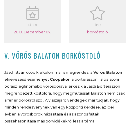
DÁTUM
TÍPUS
2019. December 07.
borkóstoló
V. VÖRÖS BALATON BORKÓSTOLÓ
Jásdi István ötödik alkalommal is megrendezi a
Vörös Balaton
elnevezésű eseményét
Csopakon
a borteraszon. 13 balatoni
borász legfinomabb vörösborával érkezik a Jásdi Borteraszon
megrendezett kóstolóra, hogy megmutassák Balaton nem csak
a fehér borokról szól. A visszajáró vendégek már tudják, hogy
minden rendezvénynek van egy központi kérdése, az idei
évben a vörösborok házasítása és az azonos fajták
összehasonlítása más borvidékekről lesz a téma.