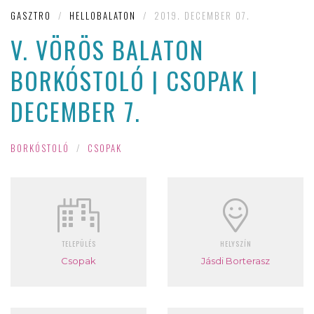
GASZTRO
/
HELLOBALATON
/
2019. DECEMBER 07.
V. VÖRÖS BALATON
BORKÓSTOLÓ | CSOPAK |
DECEMBER 7.
BORKÓSTOLÓ
/
CSOPAK
TELEPÜLÉS
HELYSZÍN
Csopak
Jásdi Borterasz