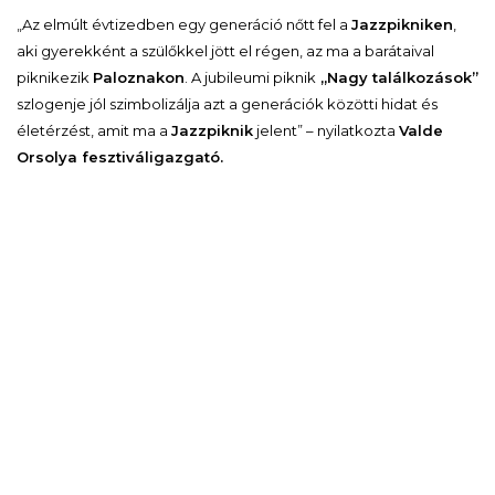
„Az elmúlt évtizedben egy generáció nőtt fel a
Jazzpikniken
,
aki gyerekként a szülőkkel jött el régen, az ma a barátaival
piknikezik
Paloznakon
. A jubileumi piknik
„Nagy találkozások”
szlogenje jól szimbolizálja azt a generációk közötti hidat és
életérzést, amit ma a
Jazzpiknik
jelent” – nyilatkozta
Valde
Orsolya fesztiváligazgató.