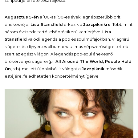
színpadi jelenléte tesz teljessé.
Augusztus 5-én
a ’80-as, ’90-es évek legnépszerűbb brit
énekesnője,
Lisa Stansfield
érkezik a
Jazzpiknikre
. Több mint
három évtizede tartó, elsöprő sikerű karrierjével
Lisa
Stansfield
valódi legenda a pop és soul műfajokban. Világhírű
slágerei és díjnyertes albumai hatalmas népszerűségre tettek
szert az egész világon. A legendás pop-soul énekesnő
örökérvényű slágerei (pl.
All Around The World, People Hold
On
, stb) mellett új dalaiból is válogat a
Jazzpiknik
második
estéjére, feledhetetlen koncertélményt ígérve.