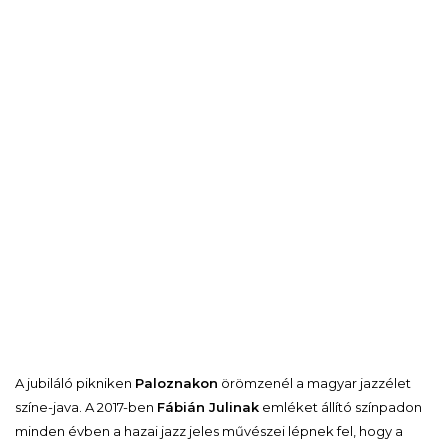
A jubiláló pikniken
Paloznakon
örömzenél a magyar jazzélet
színe-java. A 2017-ben
Fábián Julinak
emléket állító színpadon
minden évben a hazai jazz jeles művészei lépnek fel, hogy a