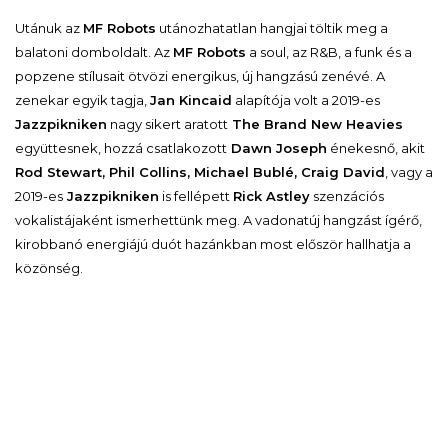
Utánuk az
MF Robots
utánozhatatlan hangjai töltik meg a
balatoni domboldalt. Az
MF Robots
a soul, az R&B, a funk és a
popzene stílusait ötvözi energikus, új hangzású zenévé. A
zenekar egyik tagja,
Jan Kincaid
alapítója volt a 2019-es
Jazzpikniken
nagy sikert aratott
The Brand New Heavies
együttesnek, hozzá csatlakozott
Dawn Joseph
énekesnő, akit
Rod Stewart, Phil Collins, Michael Bublé, Craig David
, vagy a
2019-es
Jazzpikniken
is fellépett
Rick Astley
szenzációs
vokalistájaként ismerhettünk meg. A vadonatúj hangzást ígérő,
kirobbanó energiájú duót hazánkban most először hallhatja a
közönség.