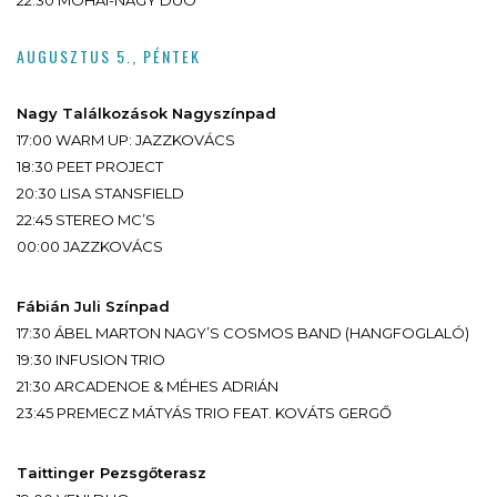
22:30 MOHAI-NAGY DUO
AUGUSZTUS 5., PÉNTEK
Nagy Találkozások Nagyszínpad
17:00 WARM UP: JAZZKOVÁCS
18:30 PEET PROJECT
20:30 LISA STANSFIELD
22:45 STEREO MC’S
00:00 JAZZKOVÁCS
Fábián Juli Színpad
17:30 ÁBEL MARTON NAGY’S COSMOS BAND (HANGFOGLALÓ)
19:30 INFUSION TRIO
21:30 ARCADENOE & MÉHES ADRIÁN
23:45 PREMECZ MÁTYÁS TRIO FEAT. KOVÁTS GERGŐ
Taittinger Pezsgőterasz