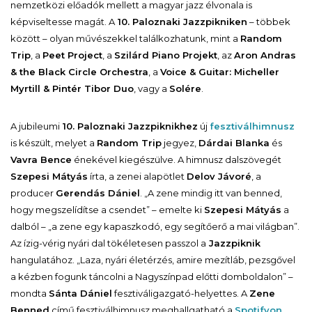
nemzetközi előadók mellett a magyar jazz élvonala is
képviseltesse magát. A
10. Paloznaki Jazzpikniken
– többek
között – olyan művészekkel találkozhatunk, mint a
Random
Trip
, a
Peet Project
, a
Szilárd Piano Projekt
, az
Aron Andras
& the Black Circle Orchestra
, a
Voice & Guitar: Micheller
Myrtill & Pintér Tibor Duo
, vagy a
Solére
.
A jubileumi
10. Paloznaki Jazzpiknikhez
új
fesztiválhimnusz
is készült, melyet a
Random Trip
jegyez,
Dárdai Blanka
és
Vavra Bence
énekével kiegészülve. A himnusz dalszövegét
Szepesi Mátyás
írta, a zenei alapötlet
Delov Jávoré
, a
producer
Gerendás Dániel
. „A zene mindig itt van benned,
hogy megszelídítse a csendet” – emelte ki
Szepesi Mátyás
a
dalból – „a zene egy kapaszkodó, egy segítőerő a mai világban”.
Az ízig-vérig nyári dal tökéletesen passzol a
Jazzpiknik
hangulatához. „Laza, nyári életérzés, amire mezítláb, pezsgővel
a kézben fogunk táncolni a Nagyszínpad előtti domboldalon” –
mondta
Sánta Dániel
fesztiváligazgató-helyettes. A
Zene
Benned
című fesztiválhimnusz meghallgatható a
Spotifyon
.