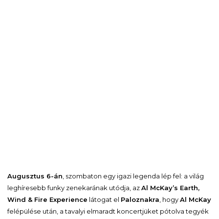
Augusztus 6-án
, szombaton egy igazi legenda lép fel: a világ
leghíresebb funky zenekarának utódja, az
Al McKay’s Earth,
Wind & Fire Experience
látogat el
Paloznakra
, hogy
Al McKay
felépülése után, a tavalyi elmaradt koncertjüket pótolva tegyék