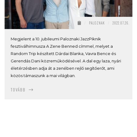
/
PALOZNAK
/
2022.07.26.
Megjelent a 10. jubileumi Paloznaki JazzPiknik
fesztiválhimnusza A Zene Benned címmel, melyet a
Random Trip készített Dárdai Blanka, Vavra Bence és
Gerendás Dani közreműködésével. A dal egy laza, nyári
életérzésben adja át a zenében rejlő segítőerőt, ami
közös támaszunk a mai világban.
TOVÁBB