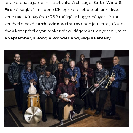
fel a koronát a jubileumi fesztiválra. A chicagói
Earth, Wind &
Fire
kétségkívül minden idők legsikeresebb soul-funk-disco
zenekara. A funky és az R&B műfaját a hagyományos afrikai
zenével ötvöző
Earth, Wind & Fire
1969-ben jött létre, a ’70-es
évek közepétől olyan örökérvényű slágereket jegyeznek, mint
a
September
, a
Boogie Wonderland
, vagy a
Fantasy
.