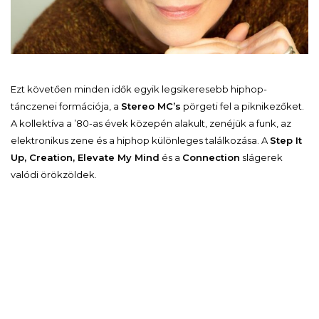
Ezt követően minden idők egyik legsikeresebb hiphop-
tánczenei formációja, a
Stereo MC’s
pörgeti fel a piknikezőket.
A kollektíva a ’80-as évek közepén alakult, zenéjük a funk, az
elektronikus zene és a hiphop különleges találkozása. A
Step It
Up, Creation, Elevate My Mind
és a
Connection
slágerek
valódi örökzöldek.