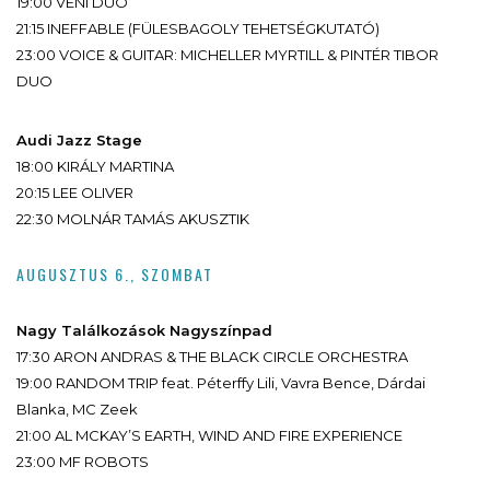
19:00 VENI DUO
21:15 INEFFABLE
(FÜLESBAGOLY TEHETSÉGKUTATÓ)
23:00 VOICE & GUITAR: MICHELLER MYRTILL & PINTÉR TIBOR
DUO
Audi Jazz Stage
18:00 KIRÁLY MARTINA
20:15 LEE OLIVER
22:30 MOLNÁR TAMÁS AKUSZTIK
AUGUSZTUS 6., SZOMBAT
Nagy Találkozások Nagyszínpad
17:30 ARON ANDRAS & THE BLACK CIRCLE ORCHESTRA
19:00 RANDOM TRIP feat. Péterffy Lili, Vavra Bence, Dárdai
Blanka, MC Zeek
21:00 AL MCKAY’S EARTH, WIND AND FIRE EXPERIENCE
23:00 MF ROBOTS