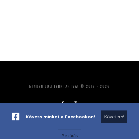
MINDEN JOG FENNTARTVA! © 2019 - 2026
Kövess minket a Facebookon!
Követem!
ADATKEZELÉS
IMPRESSZUM
MÉDIAAJÁNLAT
Bezárás