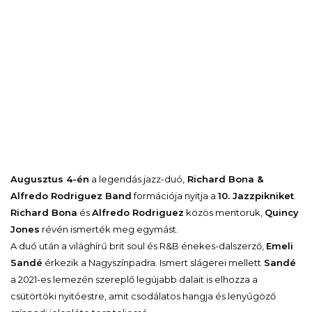
Augusztus 4-én
a legendás jazz-duó,
Richard Bona &
Alfredo Rodriguez Band
formációja nyitja a
10. Jazzpikniket
.
Richard Bona
és
Alfredo Rodriguez
közös mentoruk,
Quincy
Jones
révén ismerték meg egymást.
A duó után a világhírű brit soul és R&B énekes-dalszerző,
Emeli
Sandé
érkezik a Nagyszínpadra. Ismert slágerei mellett
Sandé
a 2021-es lemezén szereplő legújabb dalait is elhozza a
csütörtöki nyitóestre, amit csodálatos hangja és lenyűgöző