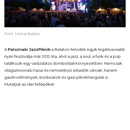
Fotó: Mohai Balázs
A
Paloznaki JazzPiknik
a Balaton-felvidék egyik legstílusosabb
nyári fesztiválja már 2012 óta, ahol a jazz, a soul, a funk és a pop
találkozik egy varázslatos domboldali környezetben. Nemcsak
világszínvonalú hazai és nemzetközi előadók várnak, hanem
gasztroélmények, borászatok és igazi piknikhangulat is.
Mutatjuk az idei fellépőket.