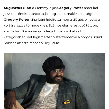
Augusztus 8-án
a Grammy-díjas
Gregory Porter
amerikai
jazz-soul énekes táncoltatja meg a paloznaki közönséget.
Gregory Porter
viharként hódította meg a világot, elhozva a
kortárs jazzt a tömegekhez. Számos elismerést gyűjtött be,
köztük két Grammy-díjat a legjobb jazz vokális album
kategóriában. Két legismertebb szerzeménye a pörgős Liquid
Spirit és az érzelmesebb Hey Laura.