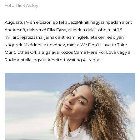
Fotó: Rick Astley
Augusztus 7-én először lép fel a JazzPiknik nagyszínpadán a brit
énekesnő, dalszerző
Ella Eyre
, akinek a dalai több mint 1,8
milliárd lejátszásnál járnak a streamingfelületeken, és olyan
slágerek fűződnek a nevéhez, mint a We Don’t Have to Take
Our Clothes Off, a Sigalával közös Came Here For Love vagy a
Rudimentallal együtt készített Waiting All Night.