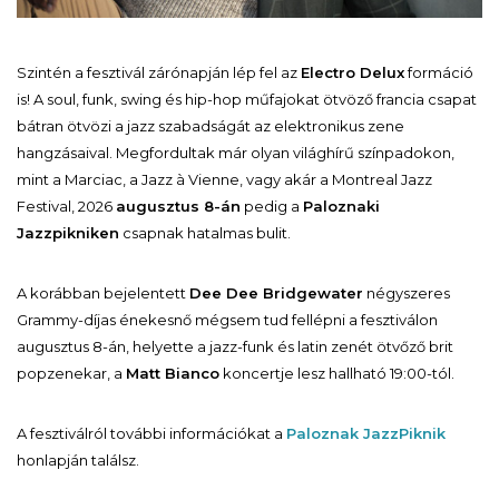
Szintén a fesztivál zárónapján lép fel az
Electro Delux
formáció
is! A soul, funk, swing és hip-hop műfajokat ötvöző francia csapat
bátran ötvözi a jazz szabadságát az elektronikus zene
hangzásaival. Megfordultak már olyan világhírű színpadokon,
mint a Marciac, a Jazz à Vienne, vagy akár a Montreal Jazz
Festival, 2026
augusztus 8-án
pedig a
Paloznaki
Jazzpikniken
csapnak hatalmas bulit.
A korábban bejelentett
Dee Dee Bridgewater
négyszeres
Grammy-díjas énekesnő mégsem tud fellépni a fesztiválon
augusztus 8-án, helyette a jazz-funk és latin zenét ötvőző brit
popzenekar, a
Matt Bianco
koncertje lesz hallható 19:00-tól.
A fesztiválról további információkat a
Paloznak JazzPiknik
honlapján találsz.