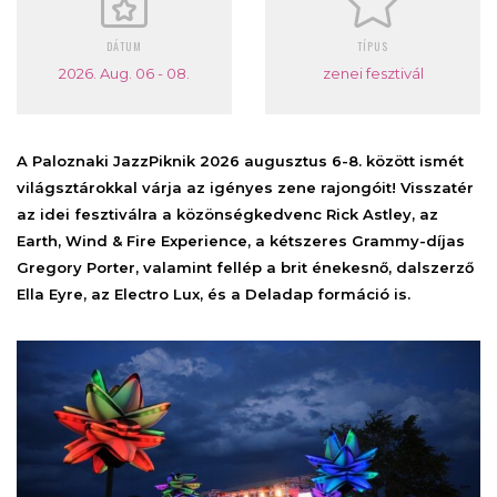
DÁTUM
TÍPUS
2026. Aug. 06 - 08.
zenei fesztivál
A Paloznaki JazzPiknik 2026 augusztus 6-8. között ismét
világsztárokkal várja az igényes zene rajongóit! Visszatér
az idei fesztiválra a közönségkedvenc Rick Astley, az
Earth, Wind & Fire Experience, a kétszeres Grammy-díjas
Gregory Porter, valamint fellép a brit énekesnő, dalszerző
Ella Eyre, az Electro Lux, és a Deladap formáció is.