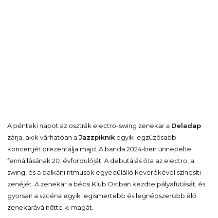
A pénteki napot az osztrák electro-swing zenekar a
Deladap
zárja, akik várhatóan a
Jazzpiknik
egyik legzúzósabb
koncertjét prezentálja majd. A banda 2024-ben ünnepelte
fennállásának 20. évfordulóját. A debütálás óta az electro, a
swing, és a balkáni ritmusok egyedülálló keverékével színesíti
zenéjét. A zenekar a bécsi Klub Ostban kezdte pályafutását, és
gyorsan a szcéna egyik legismertebb és legnépszerűbb élő
zenekarává nőtte ki magát.