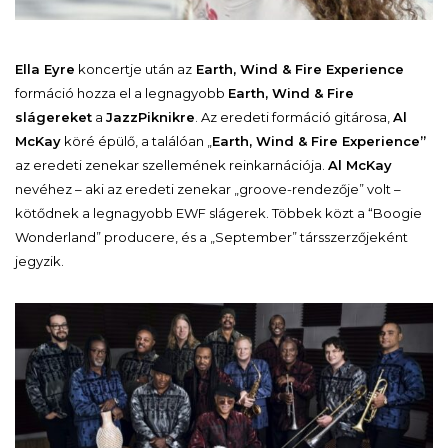
Ella Eyre
koncertje után az
Earth, Wind & Fire Experience
formáció hozza el a legnagyobb
Earth, Wind & Fire
slágereket
a
JazzPiknikre
. Az eredeti formáció gitárosa,
Al
McKay
köré épülő, a találóan „
Earth, Wind & Fire Experience”
az eredeti zenekar szellemének reinkarnációja.
Al McKay
nevéhez – aki az eredeti zenekar „groove-rendezője” volt –
kötődnek a legnagyobb EWF slágerek. Többek közt a “Boogie
Wonderland” producere, és a „September” társszerzőjeként
jegyzik.