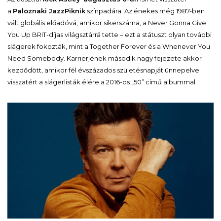
a
Paloznaki JazzPiknik
színpadára. Az énekes még 1987-ben
vált globális előadóvá, amikor sikerszáma, a
Never Gonna Give
You Up
BRIT-díjas világsztárrá tette – ezt a státuszt olyan további
slágerek fokozták, mint a
Together Forever
és a
Whenever You
Need Somebody
. Karrierjének második nagy fejezete akkor
kezdődött, amikor fél évszázados születésnapját ünnepelve
visszatért a slágerlisták élére a 2016-os „50” című albummal.