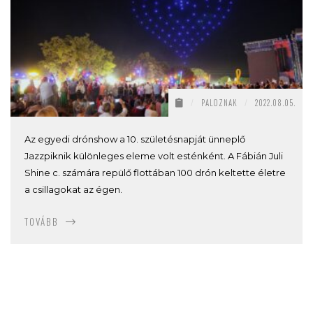
/
PALOZNAK
/
2022.08.05.
Az egyedi drónshow a 10. születésnapját ünneplő
Jazzpiknik különleges eleme volt esténként. A Fábián Juli
Shine c. számára repülő flottában 100 drón keltette életre
a csillagokat az égen.
TOVÁBB