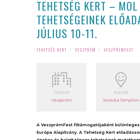
TEHETSÉG KERT – MOL
TEHETSÉGEINEK ELŐAD
JÚLIUS 10-11.
TEHETSÉG KERT
/
VESZPRÉM
/
VESZPRÉMFEST
TELEPÜLÉS
HELYSZÍN
Veszprém
Jezsuita Templom
A VeszprémFest főtámogatójaként különleges 
Európa Alapítvány. A Tehetség Kert előadássor
énekes és balett táncos tehetségek mutatkozn