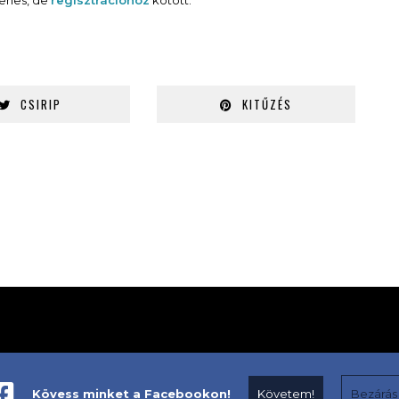
yenes, de
regisztrációhoz
kötött.
CSIRIP
KITŰZÉS
Kövess minket a Facebookon!
Követem!
Bezárás