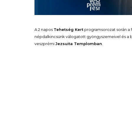
A 2 napos
Tehetség Kert
programsorozat során a fi
népdalkincsünk válogatott gyöngyszemeivel és a b
veszprémi
Jezsuita Templomban
.