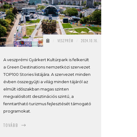
/
VESZPRÉM
/
2024.10.16.
A veszprémi Gyárkert Kultúrpark is felkerült
a Green Destinations nemzetközi szervezet
TOP100 Stories listájára. A szervezet minden
évben összegyűjti a világ minden tájáról az
elmúlt időszakban magas szinten
megvalósított desztinációs szintű, a
fenntartható turizmus fejlesztését támogató
programokat.
TOVÁBB