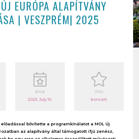
 ÚJ EURÓPA ALAPÍTVÁNY
ÁSA | VESZPRÉM| 2025
DÁTUM
TÍPUS
2025. July 10.
koncert
előadással bővítette a programkínálatot a MOL Új
ozatban az alapítvány által támogatott ifjú zenész,
ak be egy erre az alkalomra összeállított művészeti