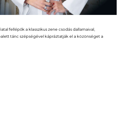
atal fellépők a klasszikus zene csodás dallamaival,
alett tánc szépségével kápráztatják el a közönséget a