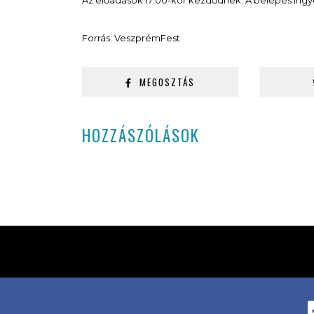
Az előadások 17:00-kor kezdődnek. A belépés ing
Forrás: VeszprémFest
MEGOSZTÁS
HOZZÁSZÓLÁSOK
MINDEN JOG FENNTARTVA! © 2019 - 2026