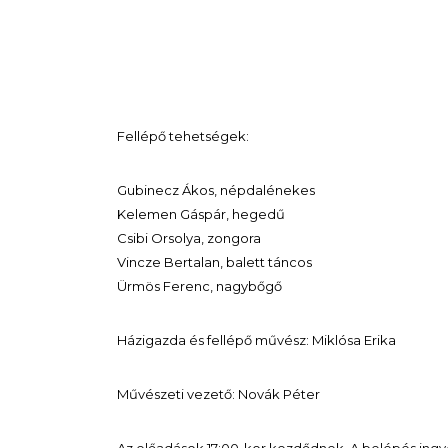
Fellépő tehetségek:
Gubinecz Ákos, népdalénekes
Kelemen Gáspár, hegedű
Csibi Orsolya, zongora
Vincze Bertalan, balett táncos
Ürmös Ferenc, nagybőgő
Házigazda és fellépő művész: Miklósa Erika
Művészeti vezető: Novák Péter