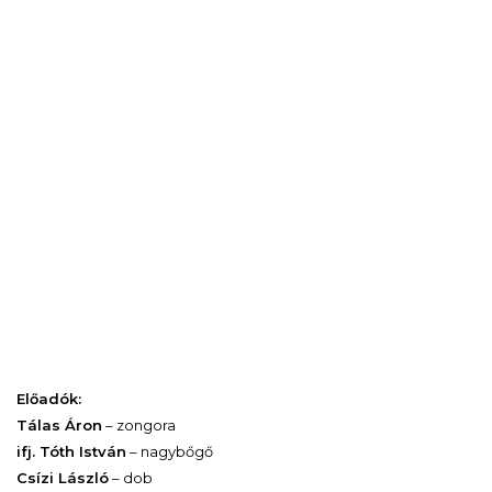
Előadók:
Tálas Áron
– zongora
ifj. Tóth István
– nagybőgő
Csízi László
– dob