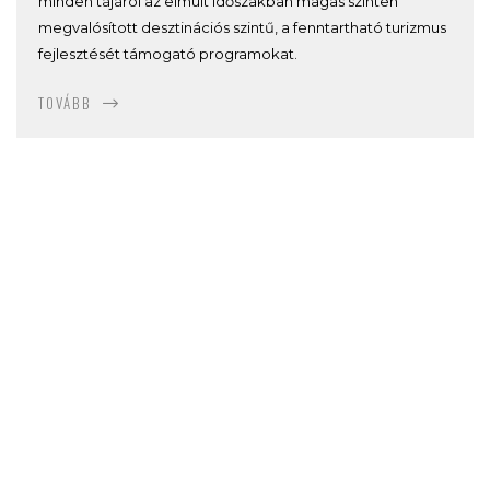
minden tájáról az elmúlt időszakban magas szinten
megvalósított desztinációs szintű, a fenntartható turizmus
fejlesztését támogató programokat.
TOVÁBB