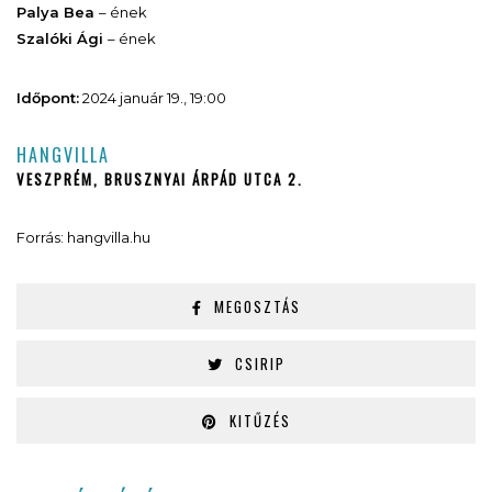
Palya Bea
– ének
Szalóki Ági
– ének
Időpont:
2024 január 19., 19:00
HANGVILLA
VESZPRÉM, BRUSZNYAI ÁRPÁD UTCA 2.
Forrás: hangvilla.hu
MEGOSZTÁS
CSIRIP
KITŰZÉS