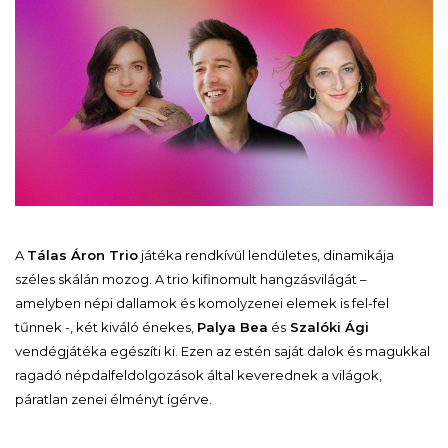
A
Tálas Áron Trio
játéka rendkívül lendületes, dinamikája
széles skálán mozog. A trio kifinomult hangzásvilágát –
amelyben népi dallamok és komolyzenei elemek is fel-fel
tűnnek -, két kiváló énekes,
Palya Bea
és
Szalóki Ági
vendégjátéka egészíti ki. Ezen az estén saját dalok és magukkal
ragadó népdalfeldolgozások által keverednek a világok,
páratlan zenei élményt ígérve.