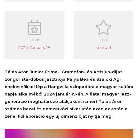
DÁTUM
TÍPUS
2024. January 19.
koncert
Tálas Áron Junior Prima-, Gramofon- és Artisjus-díjas
zongorista-dobos jazztriója Palya Bea és Szalóki Ági
énekesnőkkel lép a Hangvilla színpadára a magyar kultúra
napja alkalmából 2024 január 19-én. A fiatal magyar jazz-
generáció meghatározó alakjaként ismert Tálas Áron
számos hazai és nemzetközi siker után ezen az estén a
zenei kollaboráció egy új dimenzióját nyitja meg.