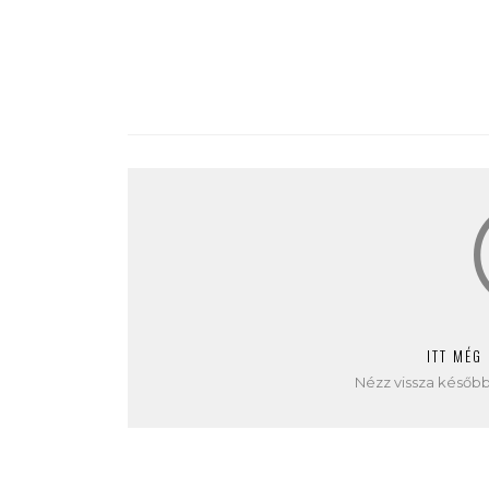
ITT MÉG
Nézz vissza később