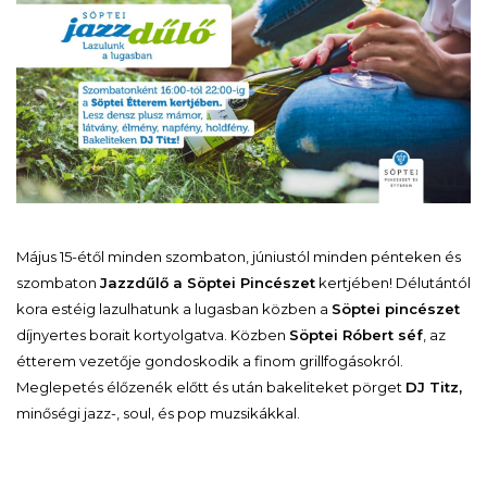
Május 15-étől minden szombaton, júniustól minden pénteken és
szombaton
Jazzdűlő a Söptei Pincészet
kertjében! Délutántól
kora estéig lazulhatunk a lugasban közben a
Söptei pincészet
díjnyertes borait kortyolgatva. Közben
Söptei Róbert séf
, az
étterem vezetője gondoskodik a finom grillfogásokról.
Meglepetés élőzenék előtt és után bakeliteket pörget
DJ Titz,
minőségi jazz-, soul, és pop muzsikákkal.