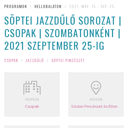
PROGRAMOK
/
HELLOBALATON
/
2021. MAY. 15 - SEP. 25.
SÖPTEI JAZZDŰLŐ SOROZAT |
CSOPAK | SZOMBATONKÉNT |
2021 SZEPTEMBER 25-IG
CSOPAK
/
JAZZDŰLŐ
/
SÖPTEI PINCÉSZET
TELEPÜLÉS
HELYSZÍN
Csopak
Söütei Pincészet és Étterem