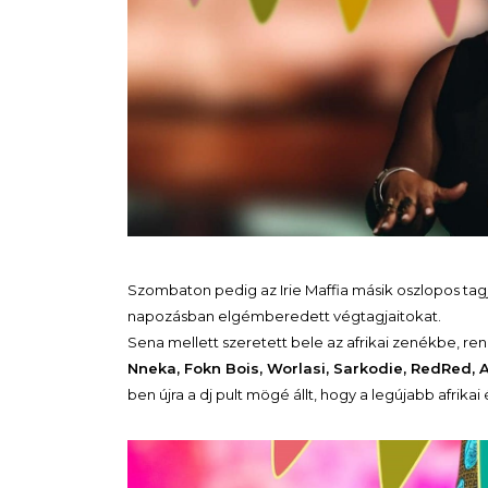
Szombaton pedig az Irie Maffia másik oszlopos tagj
napozásban elgémberedett végtagjaitokat.
Sena mellett szeretett bele az afrikai zenékbe, re
Nneka, Fokn Bois, Worlasi, Sarkodie, RedRed, 
ben újra a dj pult mögé állt, hogy a legújabb afrik