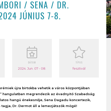
BORI / SENA / DR.
2024 JÚNIUS 7-8.
DÁTUM
TÍPUS
2024. Jun. 07 - 08.
fesztivál
rémiek újra birtokba vehetik a város központjában
 tér” hangulatban megrendezik az évadnyitó Szabadság
dálatos hangú énekesnője, Sena Dagadu koncertezik,
 tagja, Dr. Dermot áll a lemezjátszók mögé!