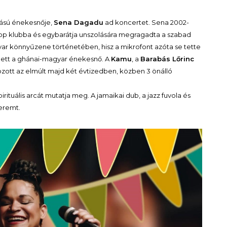
zású énekesnője,
Sena Dagadu
ad koncertet. Sena 2002-
hop klubba és egybarátja unszolására megragadta a szabad
yar könnyűzene történetében, hisz a mikrofont azóta se tette
a lett a ghánai-magyar énekesnő. A
Kamu
, a
Barabás Lőrinc
ott az elmúlt majd két évtizedben, közben 3 önálló
ituális arcát mutatja meg. A jamaikai dub, a jazz fuvola és
eremt.