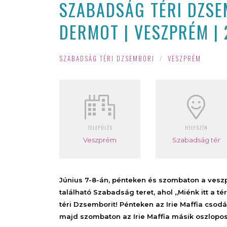
SZABADSÁG TÉRI DZSEM
DERMOT | VESZPRÉM | 
SZABADSÁG TÉRI DZSEMBORI
/
VESZPRÉM
TELEPÜLÉS
HELYSZÍN
Veszprém
Szabadság tér
Június 7-8-án, pénteken és szombaton a veszp
található Szabadság teret, ahol „Miénk itt a
téri Dzsemborit! Pénteken az Irie Maffia cso
majd szombaton az Irie Maffia másik oszlopos