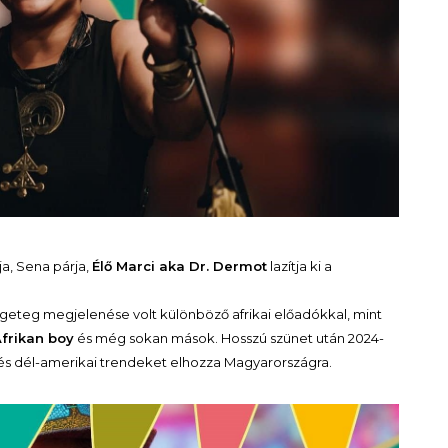
a, Sena párja,
Élő Marci aka Dr. Dermot
lazítja ki a
ngeteg megjelenése volt különböző afrikai előadókkal, mint
Afrikan boy
és még sokan mások. Hosszú szünet után 2024-
ai és dél-amerikai trendeket elhozza Magyarországra.