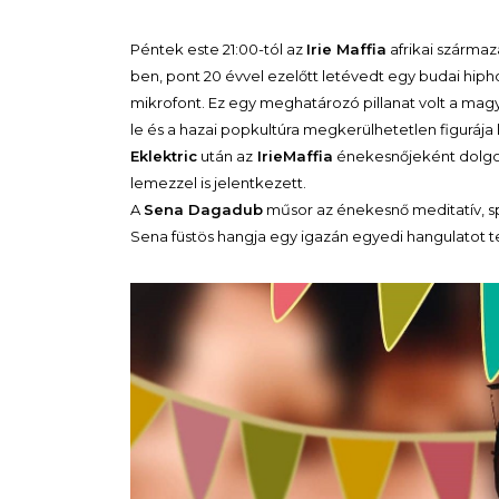
Péntek este 21:00-tól az
Irie Maffia
afrikai szárma
ben, pont 20 évvel ezelőtt letévedt egy budai hip
mikrofont. Ez egy meghatározó pillanat volt a mag
le és a hazai popkultúra megkerülhetetlen figuráj
Eklektric
után az
IrieMaffia
énekesnőjeként dolgoz
lemezzel is jelentkezett.
A
Sena Dagadub
műsor az énekesnő meditatív, spir
Sena füstös hangja egy igazán egyedi hangulatot t