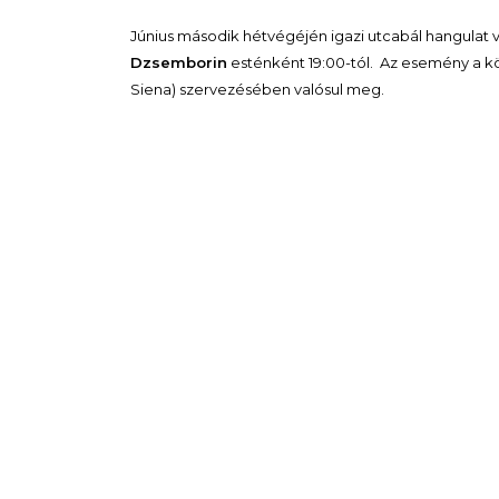
Június második hétvégéjén igazi utcabál hangulat
Dzsemborin
esténként 19:00-tól. Az esemény a kö
Siena) szervezésében valósul meg.