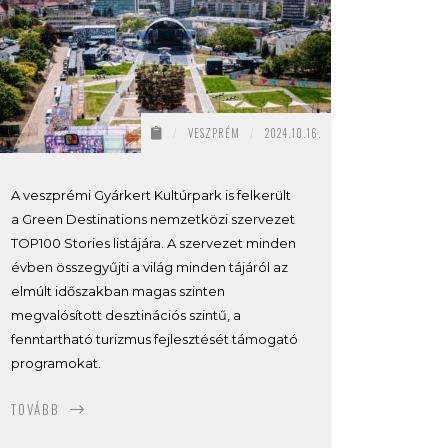
/
VESZPRÉM
/
2024.10.16.
A veszprémi Gyárkert Kultúrpark is felkerült
a Green Destinations nemzetközi szervezet
TOP100 Stories listájára. A szervezet minden
évben összegyűjti a világ minden tájáról az
elmúlt időszakban magas szinten
megvalósított desztinációs szintű, a
fenntartható turizmus fejlesztését támogató
programokat.
TOVÁBB