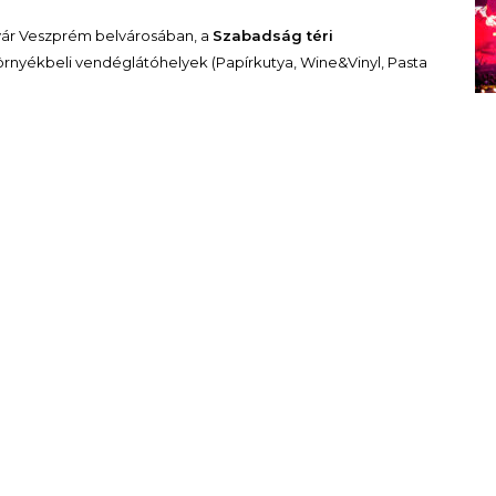
 vár Veszprém belvárosában, a
Szabadság téri
rnyékbeli vendéglátóhelyek (Papírkutya, Wine&Vinyl, Pasta