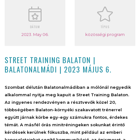
DÁTUM
TÍPUS
2023. May 06.
közösségi program
STREET TRAINING BALATON |
BALATONALMÁDI | 2023 MÁJUS 6.
Szombat délután Balatonalmádiban a mólónál negyedik
alkalommal nyitja meg kapuit a Street Training Balaton.
Az ingyenes rendezvényen a résztvevők közel 20,
többségében Balaton-környéki szakavatott trénerrel
együtt járnak körbe egy-egy számukra fontos, érdekes
témát. A másfél órás minitréningeken sokunkat érintő
kérdések kerülnek fókuszba, mint például az emberi
kapcsolatainkat segítő kommunikáció, az önismeret, a