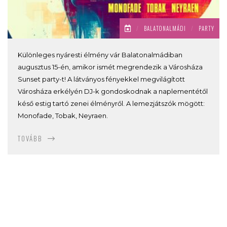
/
BALATONALMÁDI
/
PARTY
Különleges nyáresti élmény vár Balatonalmádiban
augusztus 15-én, amikor ismét megrendezik a Városháza
Sunset party-t! A látványos fényekkel megvilágított
Városháza erkélyén DJ-k gondoskodnak a naplementétől
késő estig tartó zenei élményről. A lemezjátszók mögött:
Monofade, Tobak, Neyraen.
TOVÁBB