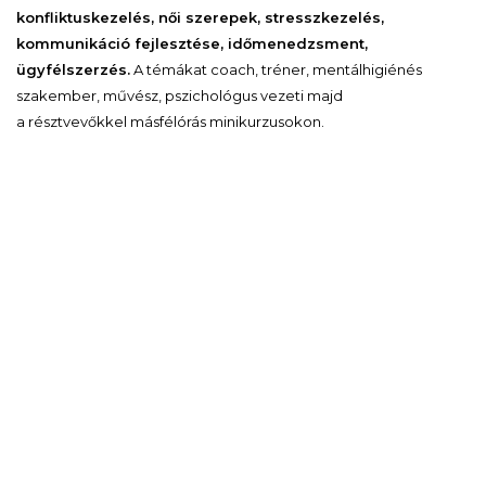
konfliktuskezelés, női szerepek, stresszkezelés,
kommunikáció fejlesztése, időmenedzsment,
ügyfélszerzés.
A témákat coach, tréner, mentálhigiénés
szakember, művész, pszichológus vezeti majd
a résztvevőkkel másfélórás minikurzusokon.