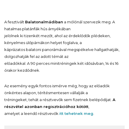
A fesztivált
Balatonalmádiban
a mólónál szervezik meg. A
hatalmas platánfák hűs árnyékában
jelölnek ki tizenkét mezőt, ahol az érdeklődők plédeken,
kényelmes ülőpárnákon helyet foglalva, a
káprázatos balatoni panorámával megspékelve hallgathatják,
dolgozhatják fel az adott témát az
előadókkal. A 90 perces minitréningek két idősávban, 14 és 16
órakor kezdődnek.
Az esemény egyik fontos ismérve még, hogy az előadók
önkéntes alapon, térítésmentesen vállalják a
tréningeket, tehát a résztvevők sem fizetnek belépődíjat.
A
részvétel azonban regisztrációhoz kötött
,
amelyet a leendő résztvevők
itt tehetnek meg
.