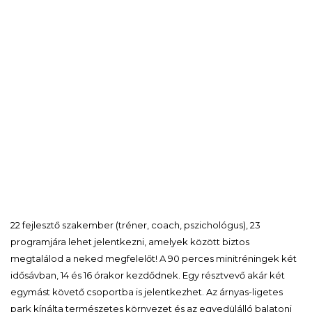
22 fejlesztő szakember (tréner, coach, pszichológus), 23
programjára lehet jelentkezni, amelyek között biztos
megtalálod a neked megfelelőt! A 90 perces minitréningek két
idősávban, 14 és 16 órakor kezdődnek. Egy résztvevő akár két
egymást követő csoportba is jelentkezhet. Az árnyas-ligetes
park kínálta természetes környezet és az egyedülálló balatoni