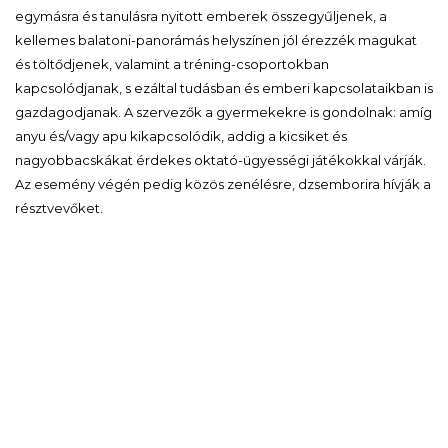
egymásra és tanulásra nyitott emberek összegyűljenek, a
kellemes balatoni-panorámás helyszínen jól érezzék magukat
és töltődjenek, valamint a tréning-csoportokban
kapcsolódjanak, s ezáltal tudásban és emberi kapcsolataikban is
gazdagodjanak. A szervezők a gyermekekre is gondolnak: amíg
anyu és/vagy apu kikapcsolódik, addig a kicsiket és
nagyobbacskákat érdekes oktató-ügyességi játékokkal várják.
Az esemény végén pedig közös zenélésre, dzsemborira hívják a
résztvevőket.