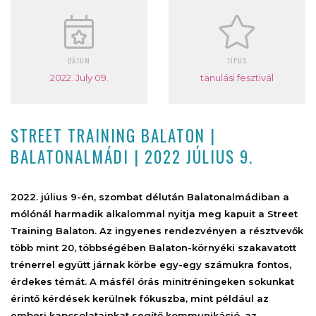
DÁTUM
TÍPUS
2022. July 09.
tanulási fesztivál
STREET TRAINING BALATON |
BALATONALMÁDI | 2022 JÚLIUS 9.
2022. július 9-én, szombat délután Balatonalmádiban a
mólónál harmadik alkalommal nyitja meg kapuit a Street
Training Balaton. Az ingyenes rendezvényen a résztvevők
több mint 20, többségében Balaton-környéki szakavatott
trénerrel együtt járnak körbe egy-egy számukra fontos,
érdekes témát. A másfél órás minitréningeken sokunkat
érintő kérdések kerülnek fókuszba, mint például az
emberi kapcsolatainkat segítő kommunikáció, az