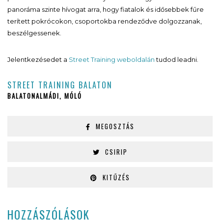
panoráma szinte hívogat arra, hogy fiatalok és idősebbek fűre
terített pokrócokon, csoportokba rendeződve dolgozzanak,
beszélgessenek.
Jelentkezésedet a
Street Training weboldalán
tudod leadni.
STREET TRAINING BALATON
BALATONALMÁDI, MÓLÓ
MEGOSZTÁS
CSIRIP
KITŰZÉS
HOZZÁSZÓLÁSOK