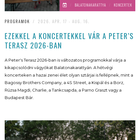
/
BALATONAKARATTYA
/
KONCERTEK
PROGRAMOK
/
2026. APR. 17 - AUG. 16.
EZEKKEL A KONCERTEKKEL VÁR A PETER’S
TERASZ 2026-BAN
A Peter's Terasz 2026-ban is változatos programokkal várja a
kikapcsolódni vágyókat Balatonakarattyán. A hétvégi
koncerteken a hazai zenei élet olyan sztárjai is fellépnek, mint a
Bagossy Brothers Company, a 4S Street, a Kispál és a Borz,
Rúzsa Magdi, Charlie, a Tankcsapda, a Parno Graszt vagy a
Budapest Bár.