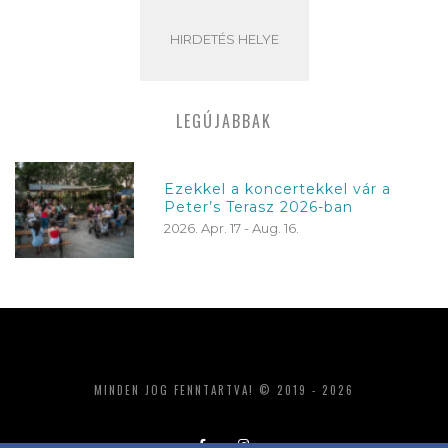
HIRDETÉS HELYE
LEGÚJABBAK
Ezekkel a koncertekkel vár a
Peter’s Terasz 2026-ban
2026. Apr. 17 - Aug. 16.
MINDEN JOG FENNTARTVA! © 2019 - 2026