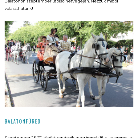
Balatonon szeptember utolsó hétvégéjén. Nézzük miből
választhatunk!
BALATONFÜRED
Szeptember 25-27 között rendezik meg immár 15. alkalommal a