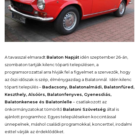
A tavasszal elmaradt
Balaton Napját
idén szeptember 26-án,
szombaton tartják kilenc tóparti településen, a
programsorozattal arra hívják fel a figyelmet a szervezők, hogy
az őszi időszak is szép, élménygazdag a Balatonnál. Idén kilenc
tóparti település –
Badacsony, Balatonalmádi, Balatonfüred,
Keszthely, Alsóörs, Balatonfenyves, Gyenesdiás,
Balatonkenese és Balatonlelle
– csatlakozott az
önkormányzatokat tömörítő
Balatoni Szövetség
által is
ajánlott programhoz. Egyes településeken koccintással
ünnepelnek, máshol családi programokkal, koncerttel, irodalmi
esttel várják az érdeklődőket.