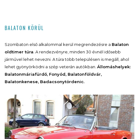
BALATON KÖRÜL
Szombaton első alkalommal kerül megrendezésre a
Balaton
oldtimer túra
. A rendezvényre, minden 30 évnél idősebb
járművel lehet nevezni. A túra több településen is megáll, ahol
lehet gyönyörködni a szép veterán autókban.
Állomáshelyek:
Balatonmáriafürdő, Fonyód, Balatonföldvár,
Balatonkenese, Badacsonytördenic.