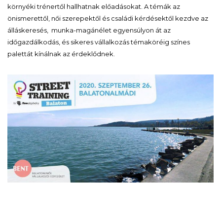
környéki trénertől hallhatnak előadásokat. A témák az
önismerettől, női szerepektől és családi kérdésektől kezdve az
álláskeresés, munka-magánélet egyensúlyon át az
időgazdálkodás, és sikeres vállalkozás témaköréig színes
palettát kínálnak az érdeklődnek.