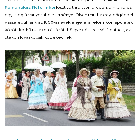
Romantikus Reformkor
fesztivált Balatonfüreden, ami a város
egyik leglátványosabb eseménye. Olyan mintha egy időgéppel
visszarepülnénk az 1800-as évek elejére: a reformkori épületek
között korhű ruhákba öltözött hölgyek és urak sétálgatnak, az
utakon lovaskocsik közlekednek.