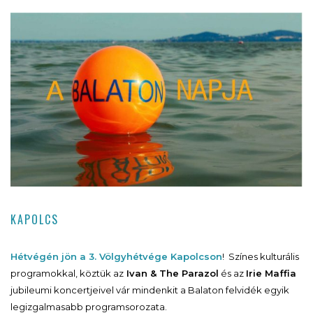
KAPOLCS
Hétvégén jön a 3. Völgyhétvége Kapolcson
! Színes kulturális
programokkal, köztük az
Ivan & The Parazol
és az
Irie Maffia
jubileumi koncertjeivel vár mindenkit a Balaton felvidék egyik
legizgalmasabb programsorozata.