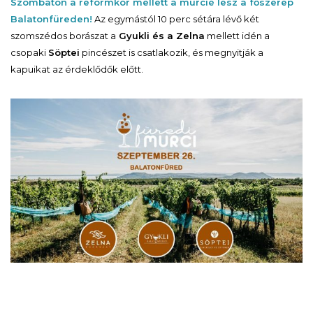
Szombaton a reformkor mellett a murcié lesz a főszerep
Balatonfüreden!
Az egymástól 10 perc sétára lévő két
szomszédos borászat a
Gyukli és a Zelna
mellett idén a
csopaki
Söptei
pincészet is csatlakozik, és megnyitják a
kapuikat az érdeklődők előtt.