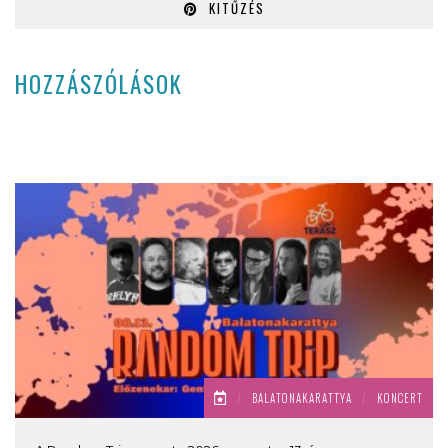
KITŰZÉS
HOZZÁSZÓLÁSOK
/
BALATONAKARATTYA
/
KONCERT