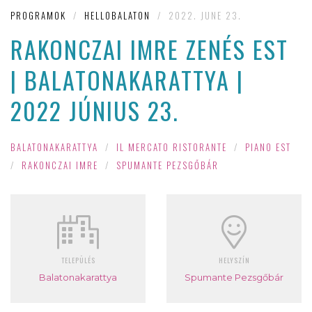
PROGRAMOK
/
HELLOBALATON
/
2022. JUNE 23.
RAKONCZAI IMRE ZENÉS EST
| BALATONAKARATTYA |
2022 JÚNIUS 23.
BALATONAKARATTYA
/
IL MERCATO RISTORANTE
/
PIANO EST
/
RAKONCZAI IMRE
/
SPUMANTE PEZSGŐBÁR
TELEPÜLÉS
HELYSZÍN
Balatonakarattya
Spumante Pezsgőbár