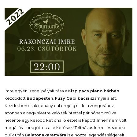
Imre egyéni zenei pályafutása a
Kispipacs piano bárban
kezdődött
Budapesten
,
Füzy Gabi bácsi
szárnyai alatt.
Kezdetben csak néhány dal erejéig ült le a zongorához,
azonban a nagy sikerre való tekintettel pár hónap múlva
hetente egy később két önálló estet is kapott. Innen nem volt
megállás, sorra jöttek a felkérések! Teltházas füredi és siófoki
bulik után
Balatonakarattyára
is elhozza legendás slágereit.