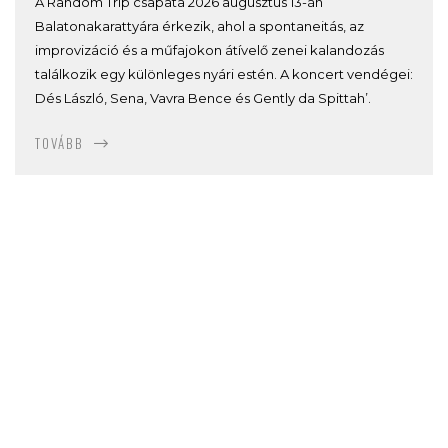
A Random Trip csapata 2026 augusztus 13-án
Balatonakarattyára érkezik, ahol a spontaneitás, az
improvizáció és a műfajokon átívelő zenei kalandozás
találkozik egy különleges nyári estén. A koncert vendégei:
Dés László, Sena, Vavra Bence és Gently da Spittah’.
TOVÁBB