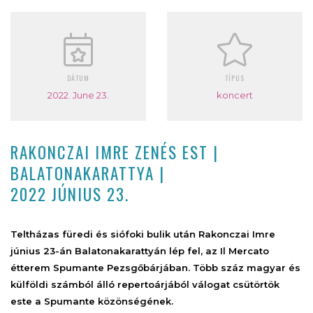
DÁTUM
TÍPUS
2022. June 23.
koncert
RAKONCZAI IMRE ZENÉS EST |
BALATONAKARATTYA |
2022 JÚNIUS 23.
Teltházas füredi és siófoki bulik után Rakonczai Imre
június 23-án Balatonakarattyán lép fel, az Il Mercato
étterem Spumante Pezsgőbárjában. Több száz magyar és
külföldi számból álló repertoárjából válogat csütörtök
este a Spumante közönségének.