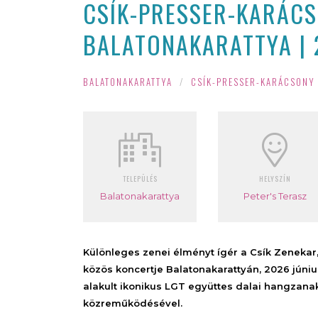
CSÍK-PRESSER-KARÁCSO
BALATONAKARATTYA | 
BALATONAKARATTYA
/
CSÍK-PRESSER-KARÁCSONY
TELEPÜLÉS
HELYSZÍN
Balatonakarattya
Peter's Terasz
Különleges zenei élményt ígér a Csík Zeneka
közös koncertje Balatonakarattyán, 2026 júniu
alakult ikonikus LGT együttes dalai hangzana
közreműködésével.