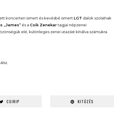
t koncerten ismert és kevésbé ismert
LGT
dalok szolalnak
os „James”
és a
Csík Zenekar
tagjai népzenei
özönségük elé, különleges zenei utazást kínálva számukra.
álsz.
CSIRIP
KITŰZÉS