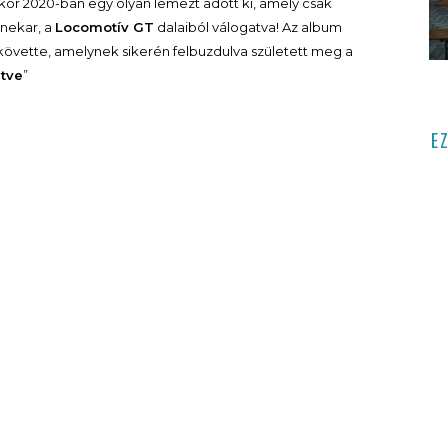
ikor 2020-ban egy olyan lemezt adott ki, amely csak
enekar, a
Locomotív GT
dalaiból válogatva! Az album
vette, amelynek sikerén felbuzdulva született meg a
ltve
”
E