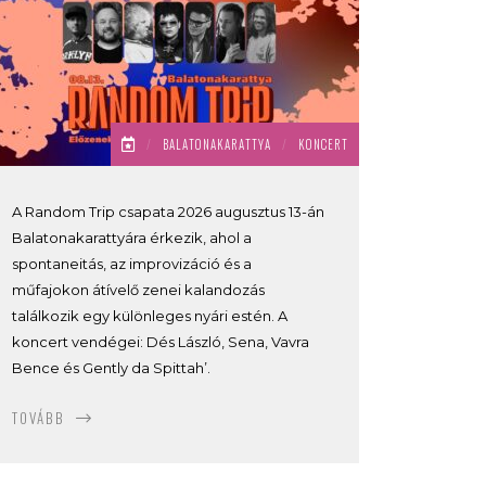
/
BALATONAKARATTYA
/
KONCERT
A Random Trip csapata 2026 augusztus 13-án
Balatonakarattyára érkezik, ahol a
spontaneitás, az improvizáció és a
műfajokon átívelő zenei kalandozás
találkozik egy különleges nyári estén. A
koncert vendégei: Dés László, Sena, Vavra
Bence és Gently da Spittah’.
TOVÁBB