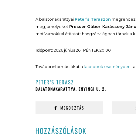
A balatonakarattyai
Peter’s Teraszon
megrendezet
meg, amelyeket
Presser Gábor
,
Karácsony Ján
motívumokkal átitatott hangzásvilágban tárnak a k
Időpont:
2026 június 26., PÉNTEK 20:00
További információkat a
facebook eseményben
tal
PETER’S TERASZ
BALATONAKARATTYA, ENYINGI U. 2.
MEGOSZTÁS
HOZZÁSZÓLÁSOK