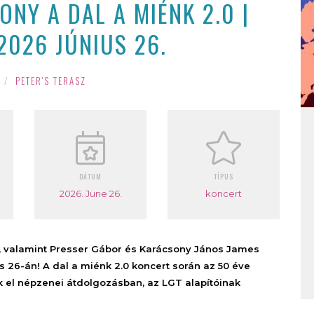
NY A DAL A MIÉNK 2.0 |
2026 JÚNIUS 26.
/
PETER'S TERASZ
DÁTUM
TÍPUS
2026. June 26.
koncert
r, valamint Presser Gábor és Karácsony János James
s 26-án! A dal a miénk 2.0 koncert során az 50 éve
k el népzenei átdolgozásban, az LGT alapítóinak