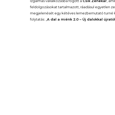
Izgalmas vállalkozásba fogott a
Csík Zenekar
, am
feldolgozásokat tartalmazott, ráadásul egyetlen z
megjelenését egy kétéves lemezbemutató turné kö
folytatás: „
A dal a miénk 2.0 – Új dalokkal újratö