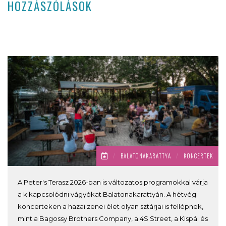
HOZZÁSZÓLÁSOK
/
BALATONAKARATTYA
/
KONCERTEK
A Peter's Terasz 2026-ban is változatos programokkal várja
a kikapcsolódni vágyókat Balatonakarattyán. A hétvégi
koncerteken a hazai zenei élet olyan sztárjai is fellépnek,
mint a Bagossy Brothers Company, a 4S Street, a Kispál és