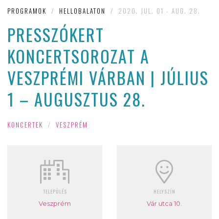
PROGRAMOK
/
HELLOBALATON
/
2020. JUL. 01 - AUG. 28.
PRESSZÓKERT
KONCERTSOROZAT A
VESZPRÉMI VÁRBAN | JÚLIUS
1 – AUGUSZTUS 28.
KONCERTEK
/
VESZPRÉM
TELEPÜLÉS
HELYSZÍN
Veszprém
Vár utca 10.