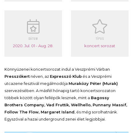
DÁTUM
TÍPUS
2020. Jul. 01 - Aug. 28.
koncert sorozat
Könnyüzenei koncertsorozat indul a Veszprémi Várban
Presszókert
néven, az
Expresszó Klub
és a Veszprémi
utcazene fesztivál megálmodója
Muraközy Péter (Murak)
szervezésében. A másfél hónapig tartó koncertsorozaton
többek között olyan fellépők lesznek, mint a
Bagossy
Brothers Company, Vad Fruttik, Wellhello, Punnany Massif,
Follow The Flow, Margaret Island
, és még sorolhatnánk.
Egyszóval a hazai underground zenei élet legjobbjai.