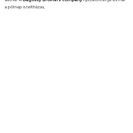
a pótnap is teltházas,