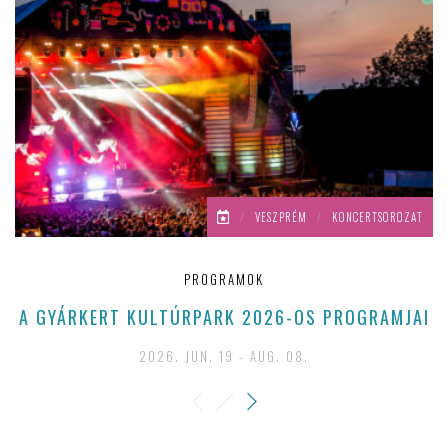
/
VESZPRÉM
/
KONCERTSOROZAT
PROGRAMOK
A GYÁRKERT KULTÚRPARK 2026-OS PROGRAMJAI
A
2026. JUN. 19 - AUG. 08.