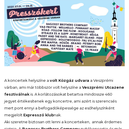
A koncertek helyszíne a
volt Közgáz udvara
a Veszprémi
várban, ami már többször volt helyszíne a
Veszprémi Utcazene
fesztiválnak
is. A korlátozásokat betartva mindössze 460
jegyet értékesítenek egy koncertre, ami azért is szerencsés
mert pont ennyi a befogadóképessége az esőhelyszínként
megjelölt
Expresszó klub
nak.
Aki szeretne biztosan ott lenni a koncerteken, annak érdemes
sietnie. A
Bagossy Brothers Company
nyitókoncertje és már