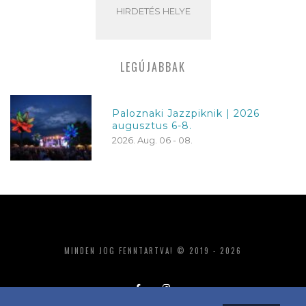
HIRDETÉS HELYE
LEGÚJABBAK
Paloznaki Jazzpiknik | 2026
augusztus 6-8.
2026. Aug. 06 - 08.
MINDEN JOG FENNTARTVA! © 2019 - 2026