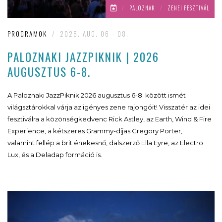
/
PALOZNAK
/
ZENEI FESZTIVÁL
PROGRAMOK
/
2026. AUG. 06 - 08.
PALOZNAKI JAZZPIKNIK | 2026
AUGUSZTUS 6-8.
A Paloznaki JazzPiknik 2026 augusztus 6-8. között ismét
világsztárokkal várja az igényes zene rajongóit! Visszatér az idei
fesztiválra a közönségkedvenc Rick Astley, az Earth, Wind & Fire
Experience, a kétszeres Grammy-díjas Gregory Porter,
valamint fellép a brit énekesnő, dalszerző Ella Eyre, az Electro
Lux, és a Deladap formáció is.