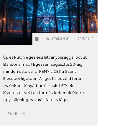
/
BALATONALMÁDI
/
2025.07.19.
Új, és különleges esti látványossággal bővült
Balatonalmádi! Egészen augusztus 20-áig,
minden este vár a FÉNY LIGET a Szent
Erzsébet ligetben. A liget fái és zöld terei
esténként fényárban úsznak: LED-ek,
lézerek és vetített formák keltenek életre
egy különleges, varázslatos világot.
TOVÁBB