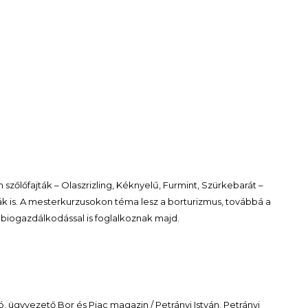
őlőfajták – Olaszrizling, Kéknyelű, Furmint, Szürkebarát –
ták is. A mesterkurzusokon téma lesz a borturizmus, továbbá a
 a biogazdálkodással is foglalkoznak majd.
, ügyvezető Bor és Piac magazin / Petrányi István, Petrányi