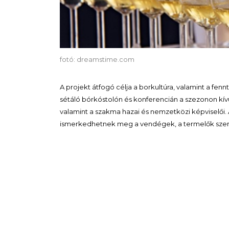
fotó: dreamstime.com
A projekt átfogó célja a borkultúra, valamint a fen
sétáló bórkóstolón és konferencián a szezonon kív
valamint a szakma hazai és nemzetközi képviselői.
ismerkedhetnek meg a vendégek, a termelők szem