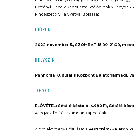
Petrányi Pince x Rádpuszta Szőlőbirtok x Tagyon 7
Pincészet x Villa Gyetvai Borászat
IDŐPONT
2022 november 5., SZOMBAT 15:00-21:00, mester
HELYSZÍN
Pannónia Kulturális Központ Balatonalmádi, Vá
JEGYEK
ELŐVÉTEL: Sétáló kóstoló: 4.990 Ft, Sétáló kóst
A jegyek limitált számban kaphatóak.
A projekt megvalósulását a
Veszprém-Balaton 20