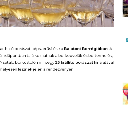
ntartható borászat népszerűsítése a
Balatoni Borrégióban
. A
üli időpontban találkozhatnak a borkedvelők és bortermelők,
 A sétáló borkóstolón mintegy
25 kiállító borászat
kínálatával
élyesen lesznek jelen a rendezvényen.