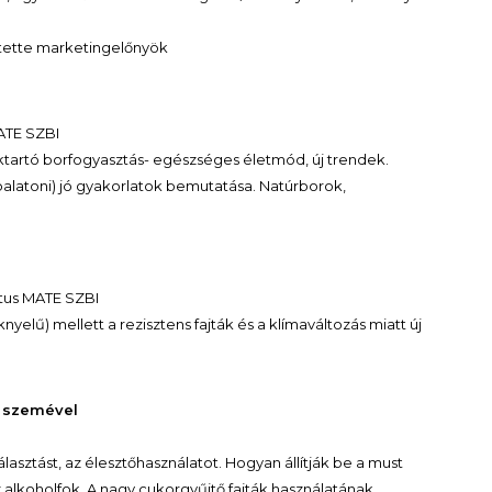
ntette marketingelőnyök
ATE SZBI
tartó borfogyasztás- egészséges életmód, új trendek.
balatoni) jó gyakorlatok bemutatása. Natúrborok,
itus MATE SZBI
knyelű) mellett a rezisztens fajták és a klímaváltozás miatt új
z szemével
lasztást, az élesztőhasználatot. Hogyan állítják be a must
 alkoholfok. A nagy cukorgyűjtő fajták használatának