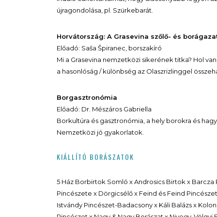
újragondolása, pl. Szürkebarát.
Horvátország: A Grasevina szőlő- és borágaza
Előadó: Saša Špiranec, borszakíró
Mi a Grasevina nemzetközi sikerének titka? Hol van
a hasonlóság / különbség az Olaszrizlinggel összeh
Borgasztronómia
Előadó: Dr. Mészáros Gabriella
Borkultúra és gasztronómia, a hely borokra és hag
Nemzetközi jó gyakorlatok.
KIÁLLÍTÓ BORÁSZATOK
5 Ház Borbirtok Somló x Androsics Birtok x Barcza 
Pincészete x Dörgicsélő x Feind és Feind Pincészet 
Istvándy Pincészet-Badacsony x Káli Balázs x Kolo
Pincészet x Nagy & Nagy Borászat x Nivegy-Völgyi B