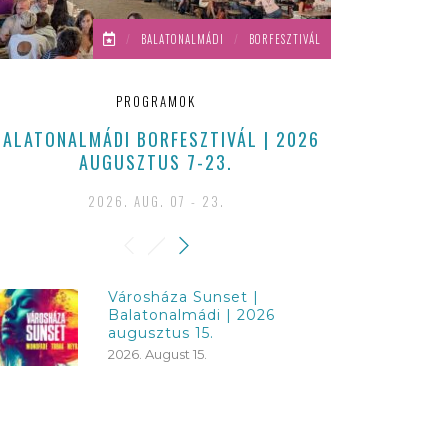
/
BALATONALMÁDI
/
BORFESZTIVÁL
PROGRAMOK
BALATONALMÁDI BORFESZTIVÁL | 2026
2026-BAN 
AUGUSZTUS 7-23.
2026. AUG. 07 - 23.
Városháza Sunset |
Balatonalmádi | 2026
augusztus 15.
2026. August 15.