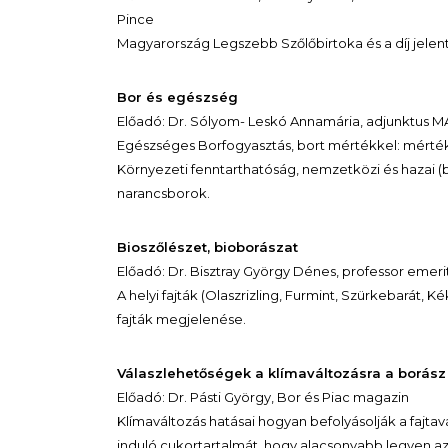
Pince
Magyarország Legszebb Szőlőbirtoka és a díj jele
Bor és egészség
Előadó: Dr. Sólyom- Leskó Annamária, adjunktus M
Egészséges Borfogyasztás, bort mértékkel: mérték
Környezeti fenntarthatóság, nemzetközi és hazai (
narancsborok.
Bioszőlészet, bioborászat
Előadó: Dr. Bisztray György Dénes, professor emer
A helyi fajták (Olaszrizling, Furmint, Szürkebarát, Ké
fajták megjelenése.
Válaszlehetőségek a klímaváltozásra a borás
Előadó: Dr. Pásti György, Bor és Piac magazin
Klímaváltozás hatásai hogyan befolyásolják a fajtavá
induló cukortartalmát, hogy alacsonyabb legyen az