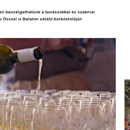
zben beszélgethetünk a borászokkal és szakmai
 Ősszel is Balaton sétáló borkóstolóján