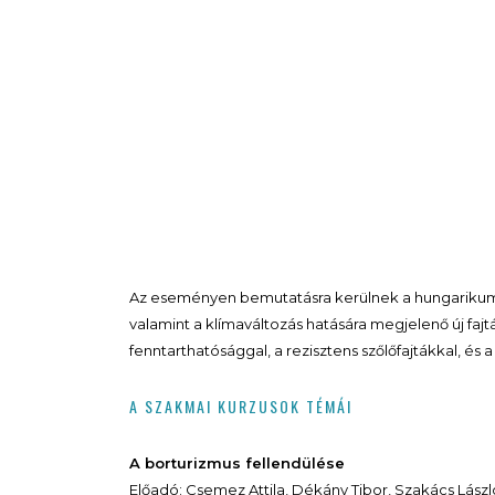
Az eseményen bemutatásra kerülnek a hungarikum sz
valamint a klímaváltozás hatására megjelenő új faj
fenntarthatósággal, a rezisztens szőlőfajtákkal, és
A SZAKMAI KURZUSOK TÉMÁI
A borturizmus fellendülése
Előadó: Csemez Attila, Dékány Tibor, Szakács László