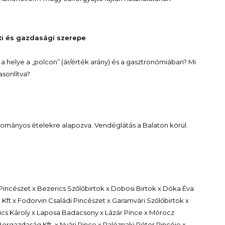
ti és gazdasági szerepe
 a helye a „polcon” (ár/érték arány) és a gasztronómiában? Mi
asonlítva?
yományos ételekre alapozva. Vendéglátás a Balaton körül.
Pincészet x Bezerics Szőlőbirtok x Dobosi Birtok x Dóka Éva
Kft x Fodorvin Családi Pincészet x Garamvári Szőlőbirtok x
nics Károly x Laposa Badacsony x Lázár Pince x Mórocz
orgazdaság Kft. x Nyári Pince x Palóznaki Péter Pincéje x