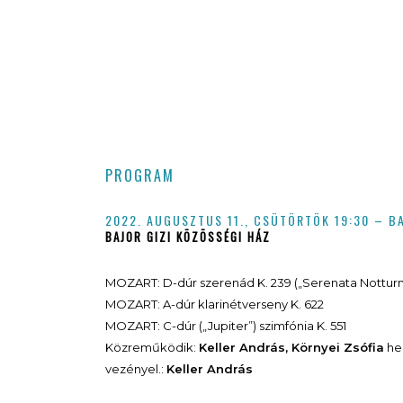
PROGRAM
2022. AUGUSZTUS 11.,
CSÜTÖRTÖK
19:30 – B
BAJOR GIZI KÖZÖSSÉGI HÁZ
MOZART: D-dúr szerenád K. 239 („Serenata Notturn
MOZART: A-dúr klarinétverseny K. 622
MOZART: C-dúr („Jupiter”) szimfónia K. 551
Közreműködik:
Keller András, Környei Zsófia
he
vezényel.:
Keller András