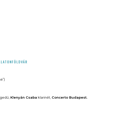
ALATONFÖLDVÁR
a”)
gedű,
Klenyán Csaba
klarinét,
Concerto Budapest.