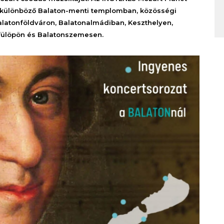
8 különböző Balaton-menti templomban, közösségi
alatonföldváron, Balatonalmádiban, Keszthelyen,
vfülöpön és Balatonszemesen.