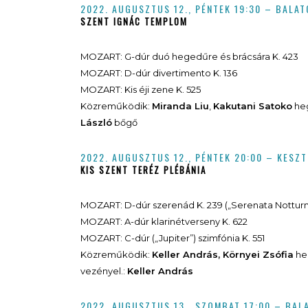
2022. AUGUSZTUS 12., PÉNTEK 19:30 – BALA
SZENT IGNÁC TEMPLOM
MOZART: G-dúr duó hegedűre és brácsára K. 423
MOZART: D-dúr divertimento K. 136
MOZART: Kis éji zene K. 525
Közreműködik:
Miranda Liu
,
Kakutani Satoko
he
László
bőgő
2022. AUGUSZTUS 12.,
PÉNTEK
20:00 – KESZT
KIS SZENT TERÉZ PLÉBÁNIA
MOZART: D-dúr szerenád K. 239 („Serenata Notturn
MOZART: A-dúr klarinétverseny K. 622
MOZART: C-dúr („Jupiter”) szimfónia K. 551
Közreműködik:
Keller András, Környei Zsófia
he
vezényel.:
Keller András
2022. AUGUSZTUS 13.,
SZOMBAT
17:00 – BAL