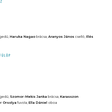
ÍZ
gedű,
Haruka Nagao
brácsa,
Aranyos János
cselló,
Illés
VFÜLÖP
gedű,
Szomor-Mekis Janka
brácsa,
Karasszon
r Orsolya
fuvola,
Ella Dániel
oboa