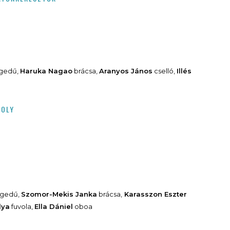
gedű,
Haruka Nagao
brácsa,
Aranyos János
cselló,
Illés
ZOLY
gedű,
Szomor-Mekis Janka
brácsa,
Karasszon Eszter
lya
fuvola,
Ella Dániel
oboa