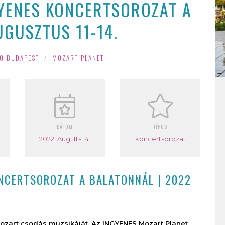
YENES KONCERTSOROZAT A
UGUSZTUS 11-14.
O BUDAPEST
/
MOZART PLANET
DÁTUM
TÍPUS
2022. Aug. 11 - 14.
koncertsorozat
NCERTSOROZAT A BALATONNÁL | 2022
Mozart csodás muzsikáját. Az INGYENES Mozart Planet