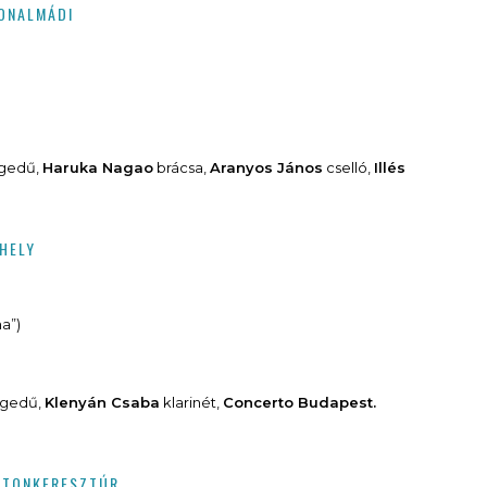
TONALMÁDI
gedű,
Haruka Nagao
brácsa,
Aranyos János
cselló,
Illés
HELY
a”)
gedű,
Klenyán Csaba
klarinét,
Concerto Budapest.
ATONKERESZTÚR