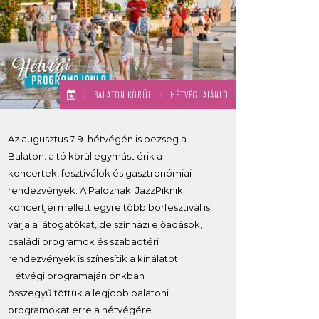
/
BALATON KÖRÜL
/
HÉTVÉGI AJÁNLÓ
Az augusztus 7-9. hétvégén is pezseg a
Balaton: a tó körül egymást érik a
koncertek, fesztiválok és gasztronómiai
rendezvények. A Paloznaki JazzPiknik
koncertjei mellett egyre több borfesztivál is
várja a látogatókat, de színházi előadások,
családi programok és szabadtéri
rendezvények is színesítik a kínálatot.
Hétvégi programajánlónkban
összegyűjtöttük a legjobb balatoni
programokat erre a hétvégére.