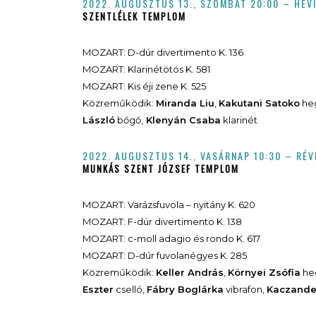
2022. AUGUSZTUS 13.,
SZOMBAT
20:00 – HÉV
SZENTLÉLEK TEMPLOM
MOZART: D-dúr divertimento K. 136
MOZART: Klarinétötös K. 581
MOZART: Kis éji zene K. 525
Közreműködik:
Miranda Liu
,
Kakutani Satoko
he
László
bőgő,
Klenyán Csaba
klarinét
2022. AUGUSZTUS 14.,
VASÁRNAP
10:30 – RÉ
MUNKÁS SZENT JÓZSEF TEMPLOM
MOZART: Varázsfuvola – nyitány K. 620
MOZART: F-dúr divertimento K. 138
MOZART: c-moll adagio és rondo K. 617
MOZART: D-dúr fuvolanégyes K. 285
Közreműködik:
Keller András
,
Környei Zsófia
he
Eszter
cselló,
Fábry Boglárka
vibrafon,
Kaczande