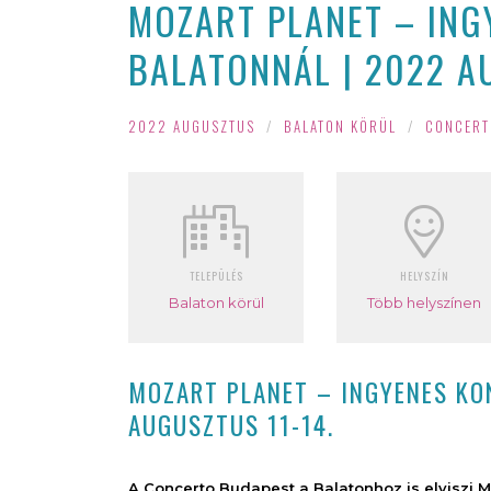
MOZART PLANET – ING
BALATONNÁL | 2022 A
2022 AUGUSZTUS
/
BALATON KÖRÜL
/
CONCERT
TELEPÜLÉS
HELYSZÍN
Balaton körül
Több helyszínen
MOZART PLANET – INGYENES KO
AUGUSZTUS 11-14.
A Concerto Budapest a Balatonhoz is elviszi 