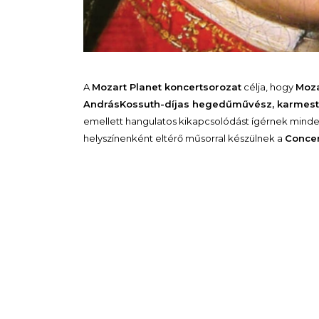
A
Mozart Planet koncertsorozat
célja, hogy
Moza
András
Kossuth-díjas hegedűművész, karmest
emellett hangulatos kikapcsolódást ígérnek minde
helyszínenként eltérő műsorral készülnek a
Conce