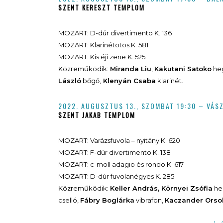
SZENT KERESZT TEMPLOM
MOZART: D-dúr divertimento K. 136
MOZART: Klarinétötös K. 581
MOZART: Kis éji zene K. 525
Közreműködik:
Miranda Liu
,
Kakutani Satoko
he
László
bőgő,
Klenyán Csaba
klarinét.
2022. AUGUSZTUS 13.,
SZOMBAT
19:30 – VÁS
SZENT JAKAB TEMPLOM
MOZART: Varázsfuvola – nyitány K. 620
MOZART: F-dúr divertimento K. 138
MOZART: c-moll adagio és rondo K. 617
MOZART: D-dúr fuvolanégyes K. 285
Közreműködik:
Keller András, Környei Zsófia
he
cselló,
Fábry Boglárka
vibrafon,
Kaczander Orso