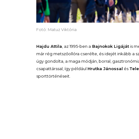
Fotó: Matuz Viktória
Hajdu Attila
, az 1995-ben a
Bajnokok Ligáját
is m
már rég metszőollóra cserélte, és idejét inkább a sző
úgy gondolta, a maga módján, borral, gasztronómiáv
csapattárssal, így például
Hrutka Jánossal
és
Tele
sporttörténéseit.