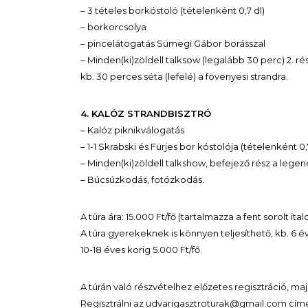
– 3 tételes borkóstoló (tételenként 0,7 dl)
– borkorcsolya
– pincelátogatás Sümegi Gábor borásszal
– Minden(ki)zöldell talksow (legalább 30 perc) 2. rés
kb. 30 perces séta (lefelé) a fövenyesi strandra.
4. KALÓZ STRANDBISZTRÓ
– Kalóz piknikválogatás
– 1-1 Skrabski és Fürjes bor kóstolója (tételenként 0,7
– Minden(ki)zöldell talkshow, befejező rész a legend
– Búcsúzkodás, fotózkodás.
A túra ára: 15.000 Ft/fő (tartalmazza a fent sorolt it
A túra gyerekeknek is könnyen teljesíthető, kb. 6 év
10-18 éves korig 5.000 Ft/fő.
A túrán való részvételhez előzetes regisztráció, m
Regisztrálni az udvarigasztroturak@gmail.com címe