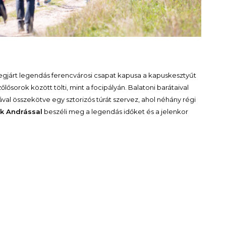
egjárt legendás ferencvárosi csapat kapusa a kapuskesztyűt
lősorok között tölti, mint a focipályán. Balatoni barátaival
al összekötve egy sztorizós túrát szervez, ahol néhány régi
k Andrással
beszéli meg a legendás időket és a jelenkor