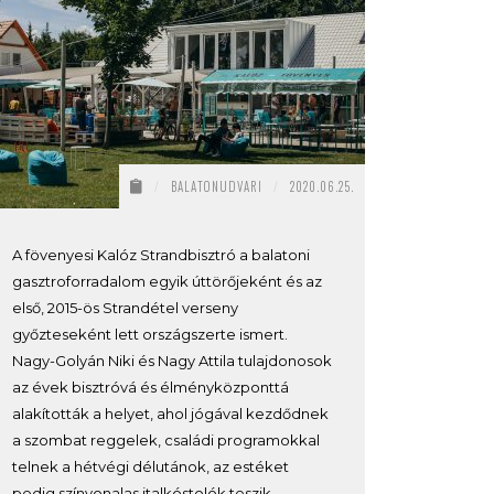
/
BALATONUDVARI
/
2020.06.25.
A fövenyesi Kalóz Strandbisztró a balatoni
gasztroforradalom egyik úttörőjeként és az
első, 2015-ös Strandétel verseny
győzteseként lett országszerte ismert.
Nagy-Golyán Niki és Nagy Attila tulajdonosok
az évek bisztróvá és élményközponttá
alakították a helyet, ahol jógával kezdődnek
a szombat reggelek, családi programokkal
telnek a hétvégi délutánok, az estéket
pedig színvonalas italkóstolók teszik