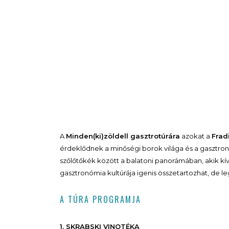
A
Minden(ki)zöldell gasztrotúrára
azokat a
Frad
érdeklődnek a minőségi borok világa és a gasztronó
szőlőtőkék között a balatoni panorámában, akik kíván
gasztronómia kultúrája igenis összetartozhat, de le
A TÚRA PROGRAMJA
1. SKRABSKI VINOTÉKA