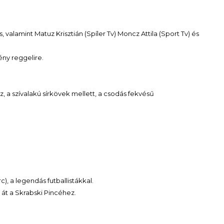
, valamint Matuz Krisztián (Spíler Tv) Moncz Attila (Sport Tv) és
ény reggelire.
 a szívalakú sírkövek mellett, a csodás fekvésű
c), a legendás futballistákkal.
át a Skrabski Pincéhez.