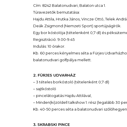
Cím: 8242 Balatonudvari, Balaton utca 1.
Túravezetők bemutatása:
Hajdu Attila, Hrutka János, Vincze Ottó, Telek András
Deák Zsigmond (Nemzeti Sport) sportújságírók.
Egy bor kóstolója (tételenként 0,7 dl) és péksütem
Regisztráció: 9.00-9.45
Indulás: 10 órakor.
Kb. 60 perces kényelmes séta a Fürjes Udvarházhoz,
balatonudvari golfpálya mellett.
2. FÜRJES UDVARHÁZ
– 3 tételes borkóstoló (tételenként 0,7 dl)
– sajtkóstoló
– pincelátogatás Hajdu Attilával,
– Minden(ki)zöldell talkshow 1. rész (legalább 30 per
Kb. 40-50 perces séta a balatonudvari szőlőhegyen 
3. SKRABSKI PINCE