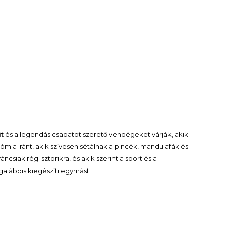
it
és a legendás csapatot szerető vendégeket várják, akik
mia iránt, akik szívesen sétálnak a pincék, mandulafák és
csiak régi sztorikra, és akik szerint a sport és a
galábbis kiegészíti egymást.