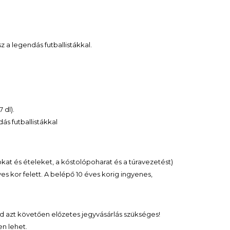
z a legendás futballistákkal.
 dl).
ás futballistákkal
alokat és ételeket, a kóstolópoharat és a túravezetést)
es kor felett. A belépő 10 éves korig ingyenes,
ajd azt követően előzetes jegyvásárlás szükséges!
n lehet.