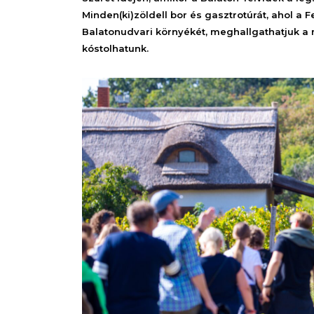
Minden(ki)zöldell bor és gasztrotúrát, ahol a 
Balatonudvari környékét, meghallgathatjuk a r
kóstolhatunk.