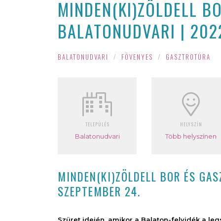
MINDEN(KI)ZÖLDELL B
BALATONUDVARI | 202
BALATONUDVARI
/
FÖVENYES
/
GASZTROTÚRA
TELEPÜLÉS
HELYSZÍN
Balatonudvari
Több helyszínen
MINDEN(KI)ZÖLDELL BOR ÉS GAS
SZEPTEMBER 24.
Szüret idején, amikor a Balaton-felvidék a le