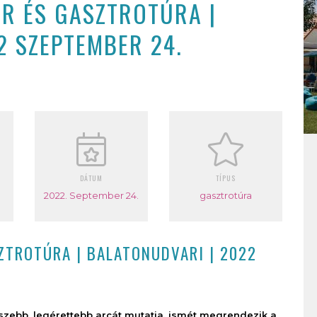
OR ÉS GASZTROTÚRA |
2 SZEPTEMBER 24.
DÁTUM
TÍPUS
2022. September 24.
gasztrotúra
ZTROTÚRA | BALATONUDVARI | 2022
gszebb, legérettebb arcát mutatja, ismét megrendezik a