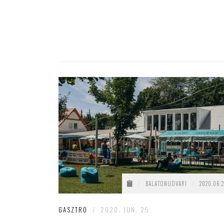
/
BALATONUDVARI
/
2020.06.2
GASZTRO
/
2020. JUN. 25