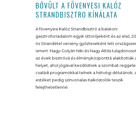
BŐVÜLT A FÖVENYESI KALÓZ
STRANDBISZTRO KÍNÁLATA
A fövenyesi Kalóz Strandbisztró a balatoni
gasztroforradalom egyik úttörőjeként és az első, 20
ös Strandétel verseny győzteseként lett országsze
ismert. Nagy-Golyán Niki és Nagy Attila tulajdonoso
az évek bisztróvá és élményközponttá alakították 
helyet, ahol jógával kezdődnek a szombat reggele
családi programokkal telnek a hétvégi délutánok, 
estéket pedig színvonalas italkóstolók teszik
felejthetetlenné.