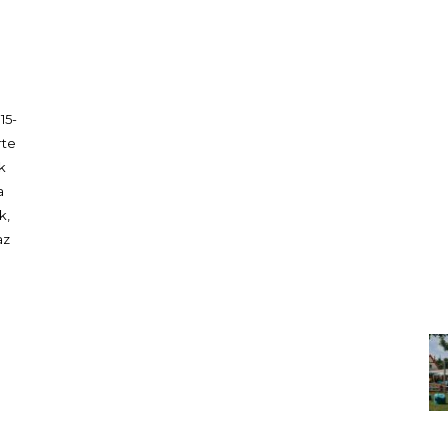
15-
rte
k
a
k,
az