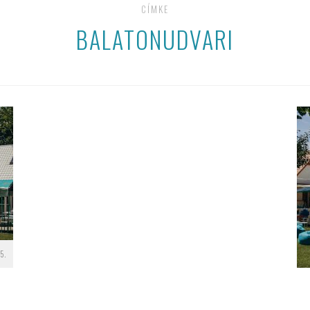
CÍMKE
BALATONUDVARI
5.