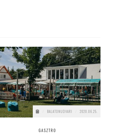
/
BALATONUDVARI
/
2020.06.25.
GASZTRO