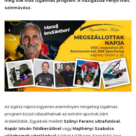
még sok más izgalmas program. A házigazda Fenyő Iván,
színművész.
Az egész napos ingyenes eseményen rengeteg izgalmas
program közül választhatnak az extrém sportok iránt
érdeklődök. Egyebek mellett
Szőnyi Ferenc ultrafutóval
,
Kopár István földkerülővel
vagy
Majthényi Szabolcs
világbajnok vitorlázóval
is lehet találkozni. Ezen felül lesz