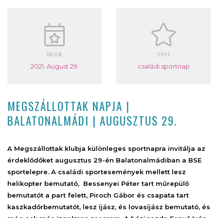
DÁTUM
TÍPUS
2021. August 29.
családi sportnap
MEGSZÁLLOTTAK NAPJA |
BALATONALMÁDI | AUGUSZTUS 29.
A Megszállottak klubja különleges sportnapra invitálja az
érdeklődőket augusztus 29-én Balatonalmádiban a BSE
sportelepre. A családi sportesemények mellett lesz
helikopter bemutató, Bessenyei Péter tart műrepülő
bemutatót a part felett, Piroch Gábor és csapata tart
kaszkadőrbemutatót, lesz íjász, és lovasíjász bemutató, és