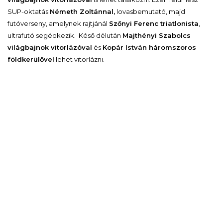
SUP-oktatás
Németh Zoltánnal,
lovasbemutató, majd
futóverseny, amelynek rajtjánál
Szőnyi Ferenc triatlonista
,
ultrafutó segédkezik. Késő délután
Majthényi Szabolcs
világbajnok vitorlázóval
és
Kopár István háromszoros
földkerülővel
lehet vitorlázni.