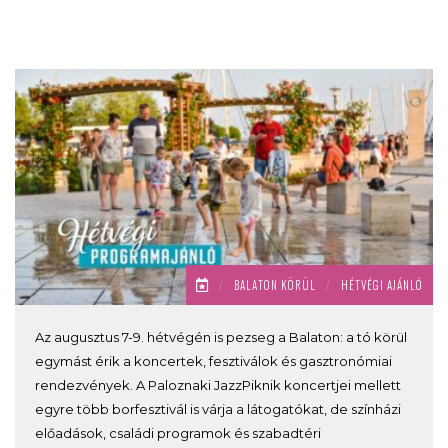
/
BALATON KÖRÜL
/
HÉTVÉGI AJÁNLÓ
Az augusztus 7-9. hétvégén is pezseg a Balaton: a tó körül
egymást érik a koncertek, fesztiválok és gasztronómiai
rendezvények. A Paloznaki JazzPiknik koncertjei mellett
egyre több borfesztivál is várja a látogatókat, de színházi
előadások, családi programok és szabadtéri