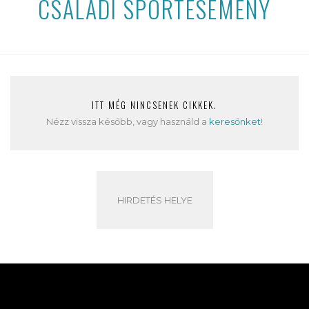
CSALÁDI SPORTESEMÉNY
ITT MÉG NINCSENEK CIKKEK.
Nézz vissza később, vagy használd a
keresőnket
!
HIRDETÉS HELYE