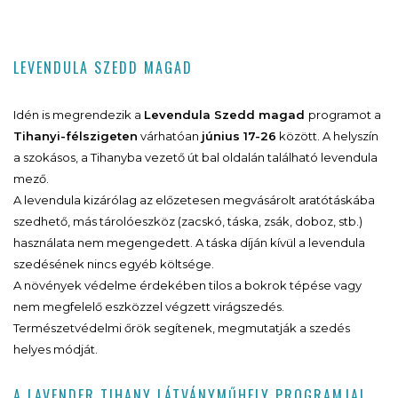
LEVENDULA SZEDD MAGAD
Idén is megrendezik a
Levendula Szedd magad
programot a
Tihanyi-félszigeten
várhatóan
június 17-26
között. A helyszín
a szokásos, a Tihanyba vezető út bal oldalán található levendula
mező.
A levendula kizárólag az előzetesen megvásárolt aratótáskába
szedhető, más tárolóeszköz (zacskó, táska, zsák, doboz, stb.)
használata nem megengedett. A táska díján kívül a levendula
szedésének nincs egyéb költsége.
A növények védelme érdekében tilos a bokrok tépése vagy
nem megfelelő eszközzel végzett virágszedés.
Természetvédelmi őrök segítenek, megmutatják a szedés
helyes módját.
A LAVENDER TIHANY LÁTVÁNYMŰHELY PROGRAMJAI