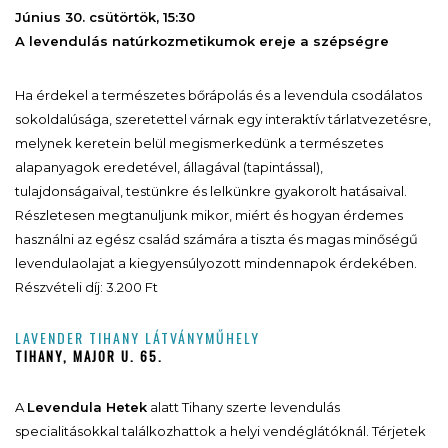
Június 30. csütörtök, 15:30
A levendulás natúrkozmetikumok ereje a szépségre
Ha érdekel a természetes bőrápolás és a levendula csodálatos
sokoldalúsága, szeretettel várnak egy interaktív tárlatvezetésre,
melynek keretein belül megismerkedünk a természetes
alapanyagok eredetével, állagával (tapintással),
tulajdonságaival, testünkre és lelkünkre gyakorolt hatásaival.
Részletesen megtanuljunk mikor, miért és hogyan érdemes
használni az egész család számára a tiszta és magas minőségű
levendulaolajat a kiegyensúlyozott mindennapok érdekében.
Részvételi díj: 3.200 Ft
LAVENDER TIHANY LÁTVÁNYMŰHELY
TIHANY, MAJOR U. 65.
A
Levendula Hetek
alatt Tihany szerte levendulás
specialitásokkal találkozhattok a helyi vendéglátóknál. Térjetek