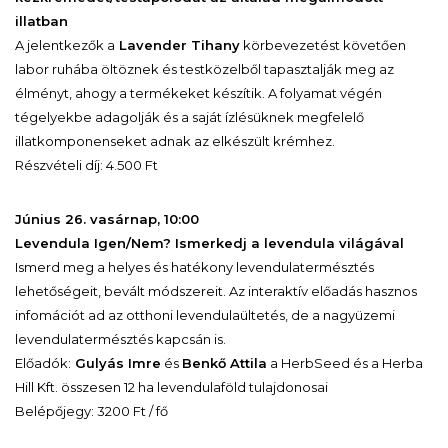
illatban
A jelentkezők a
Lavender Tihany
körbevezetést követően
labor ruhába öltöznek és testközelből tapasztalják meg az
élményt, ahogy a termékeket készítik. A folyamat végén
tégelyekbe adagolják és a saját ízlésüknek megfelelő
illatkomponenseket adnak az elkészült krémhez.
Részvételi díj: 4.500 Ft
Június 26. vasárnap, 10:00
Levendula Igen/Nem? Ismerkedj a levendula világával
Ismerd meg a helyes és hatékony levendulatermésztés
lehetőségeit, bevált módszereit. Az interaktív előadás hasznos
infomációt ad az otthoni levendulaültetés, de a nagyüzemi
levendulatermésztés kapcsán is.
Előadók:
Gulyás Imre
és
Benkő Attila
a HerbSeed és a Herba
Hill Kft. összesen 12 ha levendulaföld tulajdonosai
Belépőjegy: 3200 Ft / fő