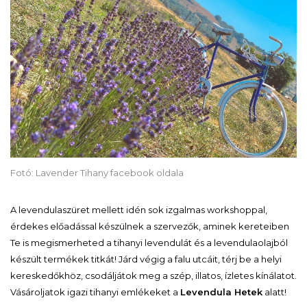
Fotó: Lavender Tihany facebook oldala
A levendulaszüret mellett idén sok izgalmas workshoppal,
érdekes előadással készülnek a szervezők, aminek kereteiben
Te is megismerheted a tihanyi levendulát és a levendulaolajból
készült termékek titkát! Járd végig a falu utcáit, térj be a helyi
kereskedőkhöz, csodáljátok meg a szép, illatos, ízletes kínálatot.
Vásároljatok igazi tihanyi emlékeket a
Levendula Hetek
alatt!