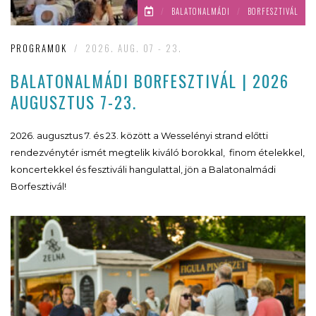
/
BALATONALMÁDI
/
BORFESZTIVÁL
PROGRAMOK
/
2026. AUG. 07 - 23.
BALATONALMÁDI BORFESZTIVÁL | 2026
AUGUSZTUS 7-23.
2026. augusztus 7. és 23. között a Wesselényi strand előtti
rendezvénytér ismét megtelik kiváló borokkal, finom ételekkel,
koncertekkel és fesztiváli hangulattal, jön a Balatonalmádi
Borfesztivál!