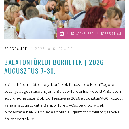
/
BALATONFÜRED
/
BORFESZTIVÁL
PROGRAMOK
/
2026. AUG. 07 - 30.
BALATONFÜREDI BORHETEK | 2026
AUGUSZTUS 7-30.
Idén is három hétre helyi borászok faházai lepik el a Tagore
sétányt augusztusban, jön a Balatonfüredi Borhetek! A Balaton
egyik legnépszerűbb borfesztiválja 2026 augusztus 7-30. között
várja a látogatókat a Balatonfüredi–Csopaki borvidék
pincészeteinek különleges boraival, gasztronómiai fogásokkal
és koncertekkel.