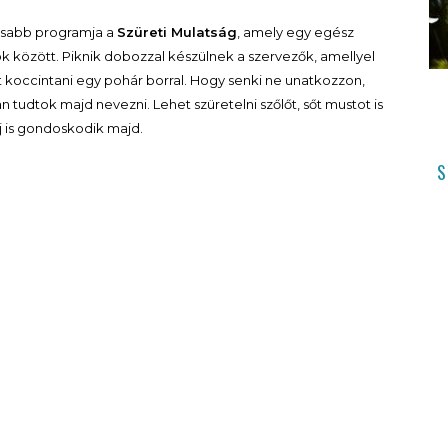
asabb programja a
Szüreti Mulatság
, amely egy egész
ok között. Piknik dobozzal készülnek a szervezők, amellyel
t koccintani egy pohár borral. Hogy senki ne unatkozzon,
 tudtok majd nevezni. Lehet szüretelni szőlőt, sőt mustot is
dj is gondoskodik majd.
S