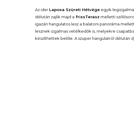
Az idei
Laposa Szüreti Hétvége
egyik legizgalm
délután zajlik majd a
frissTerasz
melletti szőlősor
igazán hangulatos lesz a balatoni panoráma mellet
lesznek izgalmas vetélkedők is, melyekre csapatban
készíthettek belőle. A szuper hangulatról délután 