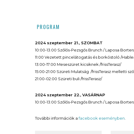
PROGRAM
2024 szeptember 21., SZOMBAT
10:00-13:00 Szőlős-Pezsgős Brunch / Laposa Borter
11:00 Vezetett pincelátogatás és borkóstoló /Hable
13:00-17:00 Meseszüret kicsiknek /frissTerasz/
15:00-21:00 Szüreti Mulatság /frissTerasz melletti sz
21:00-02:00 Szüreti buli /frissTerasz/
2024 szeptember 22., VASÁRNAP
10:00-13:00 Szőlős-Pezsgős Brunch / Laposa Borter
További információk a
facebook eseményben
.