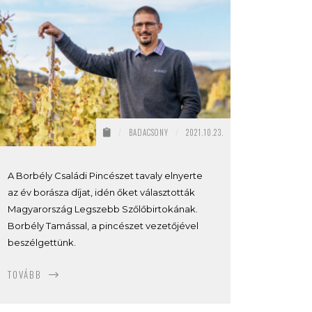
/
BADACSONY
/
2021.10.23.
A Borbély Családi Pincészet tavaly elnyerte
az év borásza díjat, idén őket választották
Magyarország Legszebb Szőlőbirtokának.
Borbély Tamással, a pincészet vezetőjével
beszélgettünk.
TOVÁBB