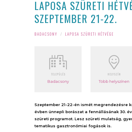
LAPOSA SZÜRETI HÉTV
SZEPTEMBER 21-22.
BADACSONY
/
LAPOSA SZÜRETI HÉTVÉGE
TELEPÜLÉS
HELYSZÍN
Badacsony
Több helyszínen
Szeptember 21-22-én ismét megrendezésre ker
évben ünnepli borászat a fennállásának 30. é
szüreti programot. Lesz szüreti mulatság, gy
tematikus gasztronómiai fogások is.