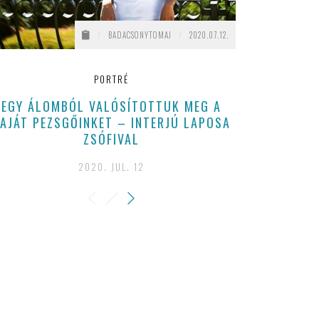
/
BADACSONYTOMAJ
/
2020.07.12.
PORTRÉ
EGY ÁLOMBÓL VALÓSÍTOTTUK MEG A
VARGA BAL
AJÁT PEZSGŐINKET – INTERJÚ LAPOSA
2026 JÚL
ZSÓFIVAL
202
2020. JUL. 12