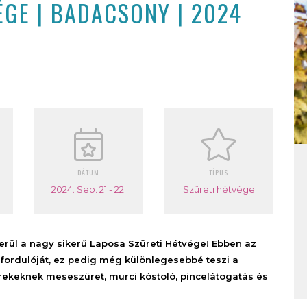
ÉGE | BADACSONY | 2024
DÁTUM
TÍPUS
2024. Sep. 21 - 22.
Szüreti hétvége
ül a nagy sikerű Laposa Szüreti Hétvége! Ebben az
vfordulóját, ez pedig még különlegesebbé teszi a
erekeknek meseszüret, murci kóstoló, pincelátogatás és