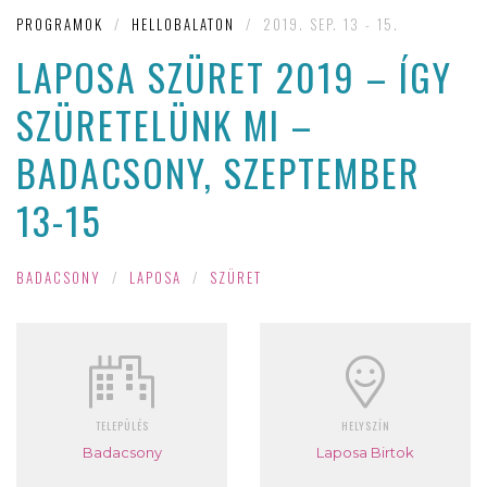
PROGRAMOK
/
HELLOBALATON
/
2019. SEP. 13 - 15.
LAPOSA SZÜRET 2019 – ÍGY
SZÜRETELÜNK MI –
BADACSONY, SZEPTEMBER
13-15
BADACSONY
/
LAPOSA
/
SZÜRET
TELEPÜLÉS
HELYSZÍN
Badacsony
Laposa Birtok