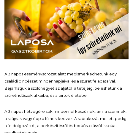
A 3 napos eseménysorozat alatt megismerkedhetünk egy
családi pincészet mindennapjaival és a szüret feladataival.
Bejárhatjuk a szőlőhegyet az aljától a tetejéig, beleshetünk a
szüreti időszak titkaiba, és a birtok életébe.
A 3 napos hétvégére sok mindennel készülnek, ami a szemnek,
a szájnak vagy épp a fülnek kedvez. A szórakozás mellett pedig
a feldolgozásról, a borkészítésről és borkóstolásról is sokat
tanulhattok majd.