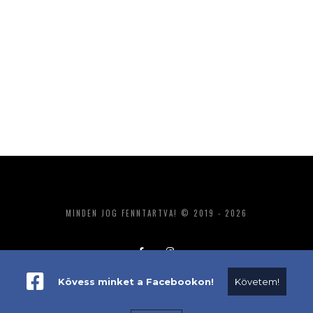
MINDEN JOG FENNTARTVA! © 2019 - 2026
Kövess minket a Facebookon!
Követem!
ADATKEZELÉS
IMPRESSZUM
MÉDIAAJÁNLAT