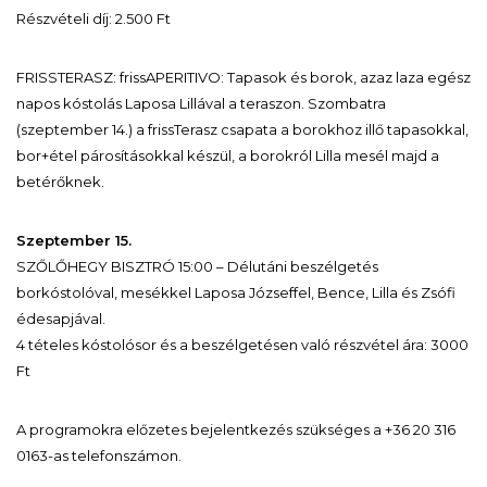
Részvételi díj: 2.500 Ft
FRISSTERASZ: frissAPERITIVO: Tapasok és borok, azaz laza egész
napos kóstolás Laposa Lillával a teraszon. Szombatra
(szeptember 14.) a frissTerasz csapata a borokhoz illő tapasokkal,
bor+étel párosításokkal készül, a borokról Lilla mesél majd a
betérőknek.
Szeptember 15.
SZŐLŐHEGY BISZTRÓ 15:00 – Délutáni beszélgetés
borkóstolóval, mesékkel Laposa Józseffel, Bence, Lilla és Zsófi
édesapjával.
4 tételes kóstolósor és a beszélgetésen való részvétel ára: 3000
Ft
A programokra előzetes bejelentkezés szükséges a +36 20 316
0163-as telefonszámon.