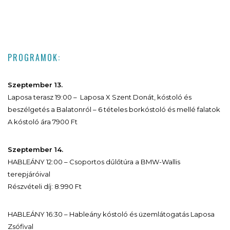
PROGRAMOK:
Szeptember 13.
Laposa terasz 19:00 – Laposa X Szent Donát, kóstoló és
beszélgetés a Balatonról – 6 tételes borkóstoló és mellé falatok
A kóstoló ára 7900 Ft
Szeptember 14.
HABLEÁNY 12:00 – Csoportos dűlőtúra a BMW-Wallis
terepjáróival
Részvételi díj: 8.990 Ft
HABLEÁNY 16:30 – Hableány kóstoló és üzemlátogatás Laposa
Zsófival