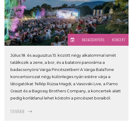
/
BADACSONYÖRS
/
KONCERT
Július 18. és augusztus 15. között négy alkalommal ismét
találkozik a zene, a bor, és a balatoni panoráma a
badacsonyörsi Varga Pincészetben! A Varga BalaTone
koncertsorozat négy különleges nyári estére várja a
látogatókat: fellép Rúzsa Magdi, a Vasovski Live, a Parno
Graszt és a Bagossy Brothers Company, a koncertek alatt
pedig korlátlanul lehet kóstolni a pincészet boraiból.
TOVÁBB