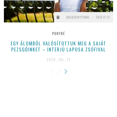
/
BADACSONYTOMAJ
/
2020.07.12.
PORTRÉ
EGY ÁLOMBÓL VALÓSÍTOTTUK MEG A SAJÁT
M
PEZSGŐINKET – INTERJÚ LAPOSA ZSÓFIVAL
2020. JUL. 12