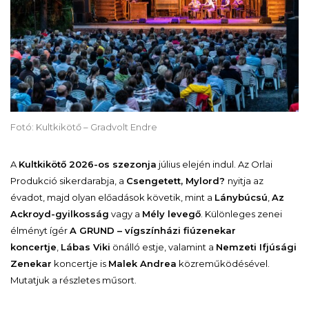
Fotó: Kultkikötő – Gradvolt Endre
A
Kultkikötő 2026-os szezonja
július elején indul. Az Orlai
Produkció sikerdarabja, a
Csengetett, Mylord?
nyitja az
évadot, majd olyan előadások követik, mint a
Lánybúcsú
,
Az
Ackroyd-gyilkosság
vagy a
Mély levegő
. Különleges zenei
élményt ígér
A GRUND – vígszínházi fiúzenekar
koncertje
,
Lábas Viki
önálló estje, valamint a
Nemzeti Ifjúsági
Zenekar
koncertje is
Malek Andrea
közreműködésével.
Mutatjuk a részletes műsort.