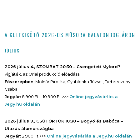
A KULTKIKÖTŐ 2026-OS MŰSORA BALATONBOGLÁRON
JÚLIUS
2026 július 4., SZOMBAT 20:30 – Csengetett Mylord?
–
vígjáték, az Orlai produkció előadása
Főszerepben:
Molnár Piroska, Gyablonka József, Debreczeny
Csaba
Jegyár:
8.900 Ft – 10.900 Ft >>>
Online jegyvásárlás a
Jegy.hu oldalán
2026 július 9., CSÜTÖRTÖK 10:30 – Bogyó és Babóca –
Utazás álomországba
Jegyár:
2.900 Ft >>>
Online jegyvásárlás a Jegy.hu oldalán