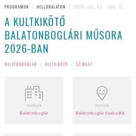
PROGRAMOK
/
HELLOBALATON
/
2026. JUL. 03 - AUG. 15.
A KULTKIKÖTŐ
BALATONBOGLÁRI MŰSORA
2026-BAN
BALATONBOGLÁR
/
KULTKIKÖTŐ
/
SZÍNHÁZ
TELEPÜLÉS
HELYSZÍN
Balatonboglár
Balatonboglár Szabadtéri Színpad