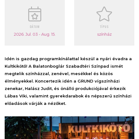
DÁTUM
TÍPUS
2026. Jul. 03 - Aug. 15.
színház
Idén is gazdag programkínálattal készül a nyári évadra a
Kultkikötő! A Balatonboglár Szabadtéri Színpad ismét
megtelik színházzal, zenével, mesékkel és közös
élményekkel. Koncertezik idén a GRUND vígszínházi
zenekar, Halász Judit, és önálló produkciójával érkezik
Lábas Viki, valamint gyerekdarabok és népszerű színházi
előadások várják a nézőket.