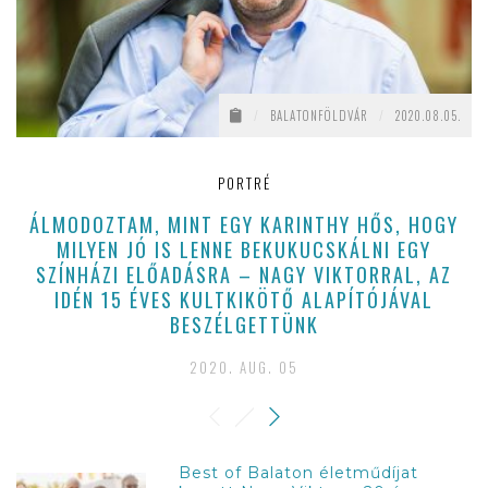
/
BALATONFÖLDVÁR
/
2020.08.05.
PORTRÉ
ÁLMODOZTAM, MINT EGY KARINTHY HŐS, HOGY
T
MILYEN JÓ IS LENNE BEKUKUCSKÁLNI EGY
SZÍNHÁZI ELŐADÁSRA – NAGY VIKTORRAL, AZ
IDÉN 15 ÉVES KULTKIKÖTŐ ALAPÍTÓJÁVAL
BESZÉLGETTÜNK
2020. AUG. 05
Best of Balaton életműdíjat