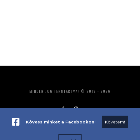
MINDEN JOG FENNTARTVA! © 2019 - 2026
Kövess minket a Facebookon!
Követem!
ADATKEZELÉS
IMPRESSZUM
MÉDIAAJÁNLAT