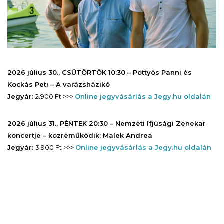
2026 július 30., CSÜTÖRTÖK 10:30 – Pöttyös Panni és
Kockás Peti – A varázsházikó
Jegyár:
2.900 Ft >>>
Online jegyvásárlás a Jegy.hu oldalán
2026 július 31., PÉNTEK 20:30 – Nemzeti Ifjúsági Zenekar
koncertje – közreműködik: Malek Andrea
Jegyár:
3.900 Ft >>>
Online jegyvásárlás a Jegy.hu oldalán