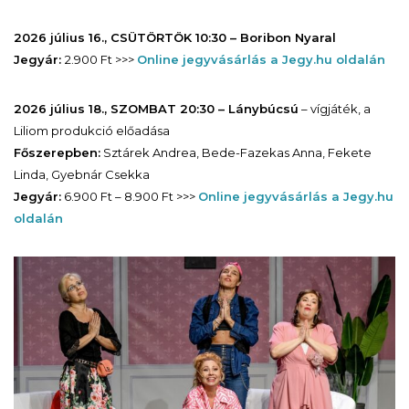
2026 július 16., CSÜTÖRTÖK 10:30 – Boribon Nyaral
Jegyár:
2.900 Ft >>>
Online jegyvásárlás a Jegy.hu oldalán
2026 július 18., SZOMBAT 20:30 – Lánybúcsú
– vígjáték, a
Liliom produkció előadása
Főszerepben:
Sztárek Andrea, Bede-Fazekas Anna, Fekete
Linda, Gyebnár Csekka
Jegyár:
6.900 Ft – 8.900 Ft >>>
Online jegyvásárlás a Jegy.hu
oldalán