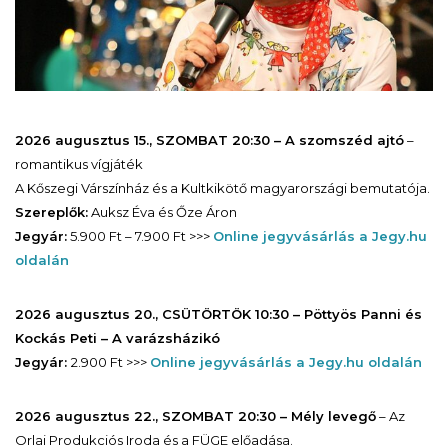
2026 augusztus 15., SZOMBAT 20:30 – A szomszéd ajtó
–
romantikus vígjáték
A Kőszegi Várszínház és a Kultkikötő magyarországi bemutatója.
Szereplők:
Auksz Éva és Őze Áron
Jegyár:
5.900 Ft – 7.900 Ft >>>
Online jegyvásárlás a Jegy.hu
oldalán
2026 augusztus 20., CSÜTÖRTÖK 10:30 – Pöttyös Panni és
Kockás Peti – A varázsházikó
Jegyár:
2.900 Ft >>>
Online jegyvásárlás a Jegy.hu oldalán
2026 augusztus 22., SZOMBAT 20:30 – Mély levegő
– Az
Orlai Produkciós Iroda és a FÜGE előadása.