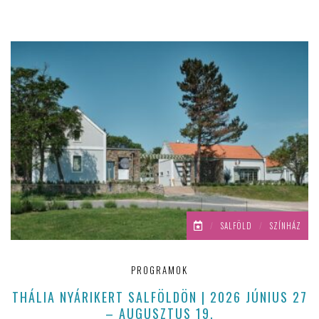
/
SALFÖLD
/
SZÍNHÁZ
PROGRAMOK
THÁLIA NYÁRIKERT SALFÖLDÖN | 2026 JÚNIUS 27
– AUGUSZTUS 19.