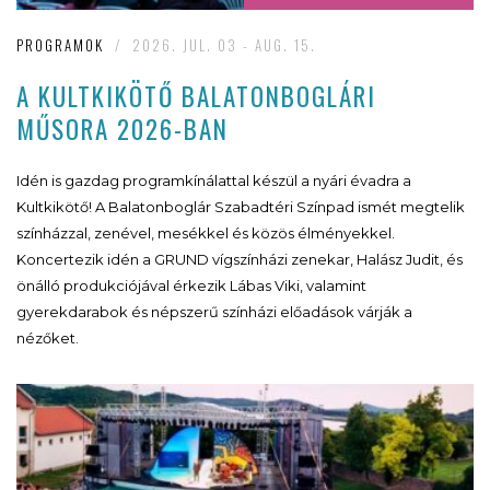
PROGRAMOK
/
2026. JUL. 03 - AUG. 15.
A KULTKIKÖTŐ BALATONBOGLÁRI
MŰSORA 2026-BAN
Idén is gazdag programkínálattal készül a nyári évadra a
Kultkikötő! A Balatonboglár Szabadtéri Színpad ismét megtelik
színházzal, zenével, mesékkel és közös élményekkel.
Koncertezik idén a GRUND vígszínházi zenekar, Halász Judit, és
önálló produkciójával érkezik Lábas Viki, valamint
gyerekdarabok és népszerű színházi előadások várják a
nézőket.