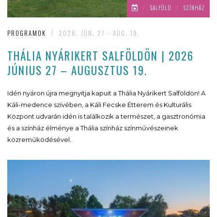
/
SALFÖLD
/
SZÍNHÁZ
PROGRAMOK
/
2026. JUN. 27 - AUG. 19.
THÁLIA NYÁRIKERT SALFÖLDÖN | 2026
JÚNIUS 27 – AUGUSZTUS 19.
Idén nyáron újra megnyitja kapuit a Thália Nyárikert Salföldön! A
Káli-medence szívében, a Káli Fecske Étterem és Kulturális
Központ udvarán idén is találkozik a természet, a gasztronómia
és a színház élménye a Thália színház színművészeinek
közreműködésével.