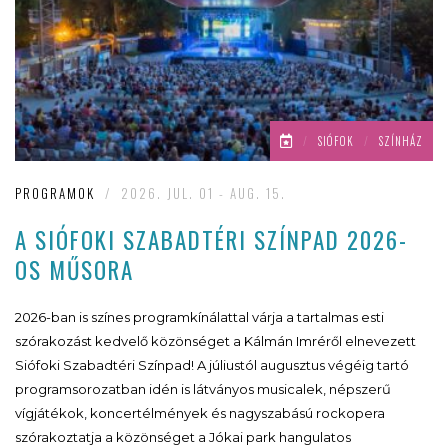
/
SIÓFOK
/
SZÍNHÁZ
PROGRAMOK
/
2026. JUL. 01 - AUG. 15.
A SIÓFOKI SZABADTÉRI SZÍNPAD 2026-
OS MŰSORA
2026-ban is színes programkínálattal várja a tartalmas esti
szórakozást kedvelő közönséget a Kálmán Imréről elnevezett
Siófoki Szabadtéri Színpad! A júliustól augusztus végéig tartó
programsorozatban idén is látványos musicalek, népszerű
vígjátékok, koncertélmények és nagyszabású rockopera
szórakoztatja a közönséget a Jókai park hangulatos