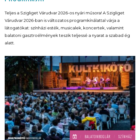
Teljes a Szigliget Várudvar 2026-os nyári műsora! A Szigliget
Várudvar 2026-ban is változatos programkínálattal várja a
látogatókat: színházi esték, musicalek, koncertek, valamint
balatoni gasztroélmények teszik teljessé a nyarat a szabad ég
alatt.
/
BALATONBOGLÁR
/
SZÍNHÁZ