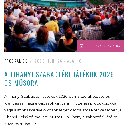
/
TIHANY
/
SZÍNHÁZ
PROGRAMOK
/
2026. JUN. 26 - AUG. 16.
A TIHANYI SZABADTÉRI JÁTÉKOK 2026-
OS MŰSORA
A Tihanyi Szabadtéri Játékok 2026-ban is szórakoztató és
igényes színházi előadásokkal, valamint zenés produkciókkal
várja a színházkedvelő közönséget csodálatos környezetben, a
Tihanyi Belső-tó mellett. Mutatjuk a Tihanyi Szabadtéri Játékok
2026-os műsorát!