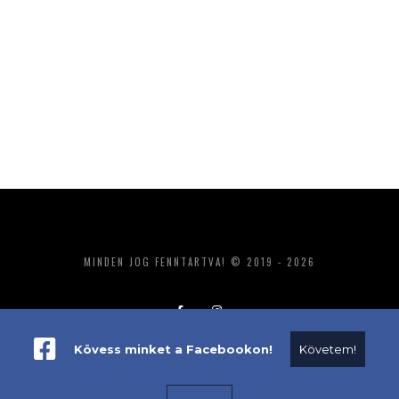
MINDEN JOG FENNTARTVA! © 2019 - 2026
Kövess minket a Facebookon!
Követem!
ADATKEZELÉS
IMPRESSZUM
MÉDIAAJÁNLAT