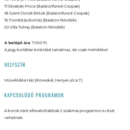
17.Skrabski Pince (Balatonfüred-Csopak)
18.Szent Donát Birtok (Balatonfüred-Csopak)
19.Trombitás Borház (Balaton-felvidék)
20.Villa Tolnay (Balaton-felvidék)
A belépő ára
: 7.000 Ft.
A jegy korlátlan kóstolást tartalmaz, de csak mértékkel.
HELYSZÍN
Művelődési Ház (Köveskál, Henyei utca 7.)
KAPCSOLÓDÓ PROGRAMOK
A borok iránt elhivatottabbak 2 szakmai programon is részt
vehetnek: