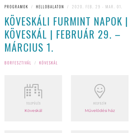
PROGRAMOK
/
HELLOBALATON
/
2020. FEB. 29 - MAR. 01.
KÖVESKÁLI FURMINT NAPOK |
KÖVESKÁL | FEBRUÁR 29. –
MÁRCIUS 1.
BORFESZTIVÁL
/
KÖVESKÁL
TELEPÜLÉS
HELYSZÍN
Köveskál
Művelődési ház