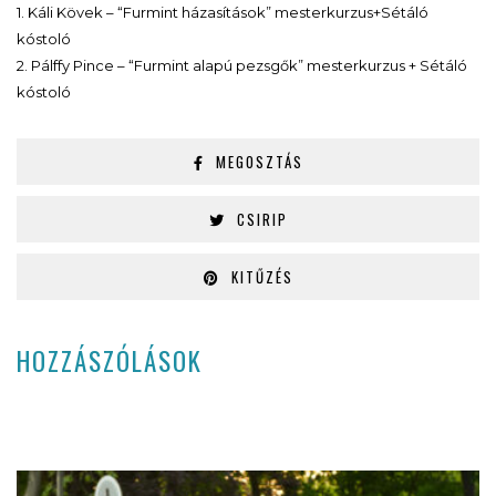
1. Káli Kövek – “Furmint házasítások” mesterkurzus+Sétáló
kóstoló
2. Pálffy Pince – “Furmint alapú pezsgők” mesterkurzus + Sétáló
kóstoló
MEGOSZTÁS
CSIRIP
KITŰZÉS
HOZZÁSZÓLÁSOK