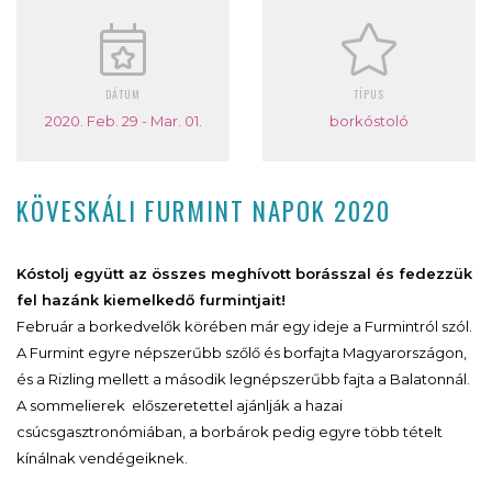
DÁTUM
TÍPUS
2020. Feb. 29 - Mar. 01.
borkóstoló
KÖVESKÁLI FURMINT NAPOK 2020
Kóstolj együtt az összes meghívott borásszal és fedezzük
fel hazánk kiemelkedő furmintjait!
Február a borkedvelők körében már egy ideje a Furmintról szól.
A Furmint egyre népszerűbb szőlő és borfajta Magyarországon,
és a Rizling mellett a második legnépszerűbb fajta a Balatonnál.
A sommelierek előszeretettel ajánlják a hazai
csúcsgasztronómiában, a borbárok pedig egyre több tételt
kínálnak vendégeiknek.