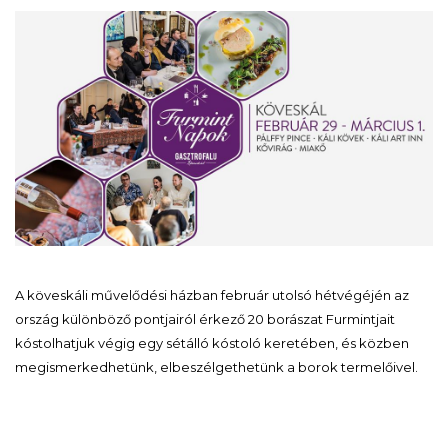
A köveskáli művelődési házban február utolsó hétvégéjén az
ország különböző pontjairól érkező 20 borászat Furmintjait
kóstolhatjuk végig egy sétálló kóstoló keretében, és közben
megismerkedhetünk, elbeszélgethetünk a borok termelőivel.