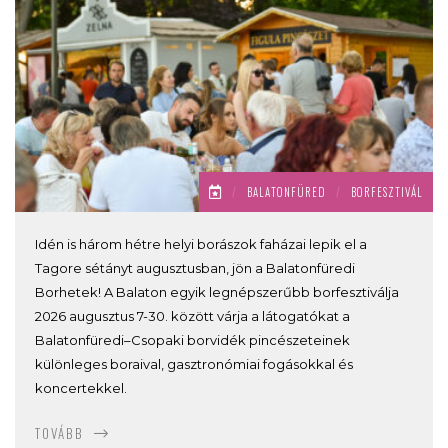
/
BALATONFÜRED
/
BORFESZTIVÁL
Idén is három hétre helyi borászok faházai lepik el a
Tagore sétányt augusztusban, jön a Balatonfüredi
Borhetek! A Balaton egyik legnépszerűbb borfesztiválja
2026 augusztus 7-30. között várja a látogatókat a
Balatonfüredi–Csopaki borvidék pincészeteinek
különleges boraival, gasztronómiai fogásokkal és
koncertekkel.
TOVÁBB