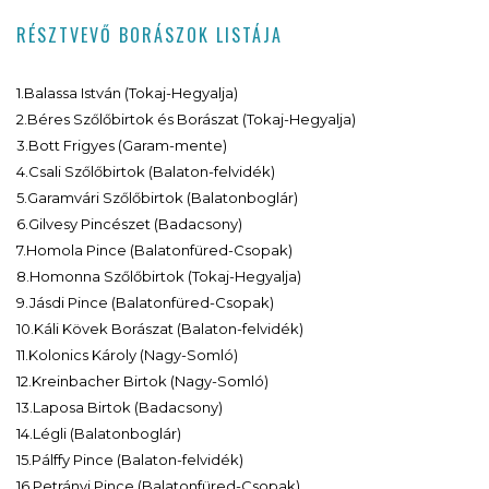
RÉSZTVEVŐ BORÁSZOK LISTÁJA
1.Balassa István (Tokaj-Hegyalja)
2.Béres Szőlőbirtok és Borászat (Tokaj-Hegyalja)
3.Bott Frigyes (Garam-mente)
4.Csali Szőlőbirtok (Balaton-felvidék)
5.Garamvári Szőlőbirtok (Balatonboglár)
6.Gilvesy Pincészet (Badacsony)
7.Homola Pince (Balatonfüred-Csopak)
8.Homonna Szőlőbirtok (Tokaj-Hegyalja)
9.Jásdi Pince (Balatonfüred-Csopak)
10.Káli Kövek Borászat (Balaton-felvidék)
11.Kolonics Károly (Nagy-Somló)
12.Kreinbacher Birtok (Nagy-Somló)
13.Laposa Birtok (Badacsony)
14.Légli (Balatonboglár)
15.Pálffy Pince (Balaton-felvidék)
16.Petrányi Pince (Balatonfüred-Csopak)