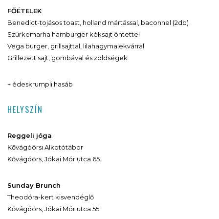
FŐÉTELEK
Benedict-tojásos toast, holland mártással, baconnel (2db)
Szürkemarha hamburger kéksajt öntettel
Vega burger, grillsajttal, lilahagymalekvárral
Grillezett sajt, gombával és zöldségek
+ édeskrumpli hasáb
HELYSZÍN
Reggeli jóga
Kővágóörsi Alkotótábor
Kővágóörs, Jókai Mór utca 65.
Sunday Brunch
Theodóra-kert kisvendéglő
Kővágóörs, Jókai Mór utca 55.