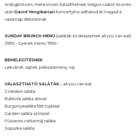
ördögbotozni, meteorozni, készíthetnek virágos csatot és evés
után
David Yengibarian
koncertjére adhatod át magad a
vasárnap délutánnak.
SUNDAY BRUNCH MENÜ
(saláták és desszertek all you can eat)
3990.- Gyerek menü: 1990.-
BEMELEGÍTÉSNEK
Lekvárok, sajtok, péksütemény, vaj
VÁLASZTHATÓ SALÁTÁK
– all you can eat
Coleslaw saláta
Rukkola saláta dióval
Burgonyasaláta főtt tojással
Garden saláta szósszal
Fűszeres csirkemáj saláta
Sopszka saláta