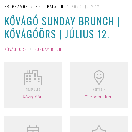
PROGRAMOK
/
HELLOBALATON
/
2020. JULY 12.
KŐVÁGÓ SUNDAY BRUNCH |
KŐVÁGÓÖRS | JÚLIUS 12.
KŐVÁGÓÖRS
/
SUNDAY BRUNCH
TELEPÜLÉS
HELYSZÍN
Kővágóörs
Theodora-kert