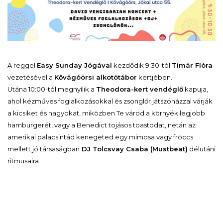
A reggel
Easy Sunday Jógával
kezdődik 9:30-tól
Tímár Flóra
vezetésével a
Kővágóörsi alkotótábor
kertjében.
Utána 10:00-tól megnyílik a
Theodora-kert vendéglő
kapuja,
ahol kézműves foglalkozásokkal és zsonglőr játszóházzal várják
a kicsiket és nagyokat, miközben Te várod a környék legjobb
hamburgerét, vagy a Benedict tojásos toastodat, netán az
amerikai palacsintád kenegeted egy mimosa vagy fröccs
mellett jó társaságban
DJ Tolcsvay Csaba (Mustbeat)
délutáni
ritmusaira.