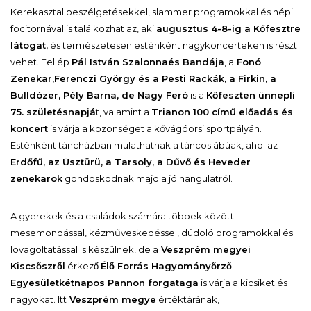
Kerekasztal beszélgetésekkel, slammer programokkal és népi
focitornával is találkozhat az, aki
augusztus 4-8-ig a Kőfesztre
látogat,
és természetesen esténként nagykoncerteken is részt
vehet. Fellép
Pál István Szalonna
és Bandája
, a
Fonó
Zenekar,
Ferenczi György és a Pesti Rackák, a Firkin, a
Bulldózer, Pély Barna, de Nagy Feró
is a
Kőfeszten ünnepli
75. születésnapjá
t, valamint a
Trianon 100 című előadás és
koncert
is várja a közönséget a kővágóörsi sportpályán.
Esténként táncházban mulathatnak a táncoslábúak, ahol az
Erdőfű, az Üsztürü, a Tarsoly, a Dűvő és Heveder
zenekarok
gondoskodnak majd a jó hangulatról.
A gyerekek és a családok számára többek között
mesemondással, kézműveskedéssel, dúdoló programokkal és
lovagoltatással is készülnek, de a
Veszprém megyei
Kiscsőszről
érkező
Élő Forrás Hagyományőrző
Egyesület
kétnapos Pannon forgataga
is várja a kicsiket és
nagyokat. Itt
Veszprém megye
értéktárának,