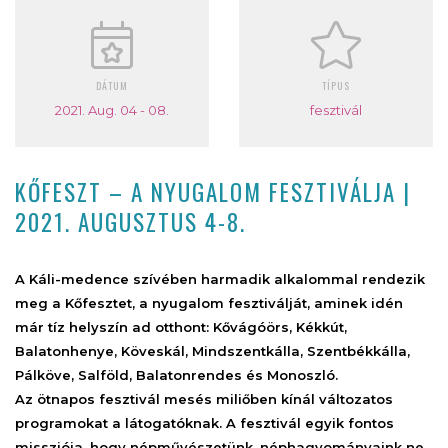
DÁTUM
TÍPUS
2021. Aug. 04 - 08.
fesztivál
KŐFESZT – A NYUGALOM FESZTIVÁLJA |
2021. AUGUSZTUS 4-8.
A Káli-medence szívében harmadik alkalommal rendezik
meg a Kőfesztet, a nyugalom fesztiválját, aminek idén
már tíz helyszín ad otthont: Kővágóörs, Kékkút,
Balatonhenye, Köveskál, Mindszentkálla, Szentbékkálla,
Pálköve, Salföld, Balatonrendes és Monoszló.
Az ötnapos fesztivál mesés miliőben kínál változatos
programokat a látogatóknak. A fesztivál egyik fontos
missziója, hogy népművészetünk, néphagyományaink ne