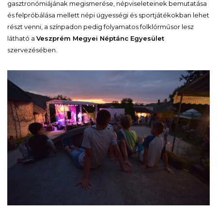
gasztronómiájának megismerése, népviseleteinek bemutatása
és felpróbálása mellett népi ügyességi és sportjátékokban lehet
részt venni, a színpadon pedig folyamatos folklórműsor lesz
látható a
Veszprém Megyei Néptánc Egyesület
szervezésében.