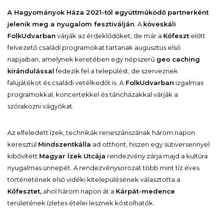
A Hagyományok Háza 2021-től együttműködő partnerként
jelenik meg a nyugalom fesztiválján
. A
köveskáli
FolkUdvarban
várják az érdeklődőket, de már a
Kőfeszt
előtt
felvezető családi programokat tartanak augusztus első
napjaiban, amelynek keretében egy népszerű
geo caching
kirándulással
fedezik fel a települést, de szerveznek
falujátékot és családi vetélkedőt is. A
FolkUdvarban
izgalmas
programokkal, koncertekkel és táncházakkal várják a
szórakozni vágyókat.
Az elfeledett ízek, technikák reneszánszának három napon
keresztül
Mindszentkálla
ad otthont, hiszen egy sütiversennyel
kibővített
Magyar Ízek Utcája
rendezvény zárja majd a kultúra
nyugalmas ünnepét. A rendezvénysorozat több mint tíz éves
történetének első vidéki kitelepülésének választotta a
Kőfesztet,
ahol három napon át a
Kárpát-medence
területének ízletes ételei lesznek kóstolhatók.