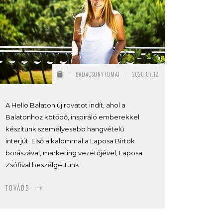
/
BADACSONYTOMAJ
/
2020.07.12.
A Hello Balaton új rovatot indít, ahol a
Balatonhoz kötődő, inspiráló emberekkel
készítünk személyesebb hangvételű
interjút. Első alkalommal a Laposa Birtok
borászával, marketing vezetőjével, Laposa
Zsófival beszélgettünk.
TOVÁBB