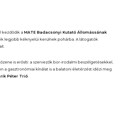
ól kezdődik a
MATE Badacsonyi Kutató Állomássának
dék legjobb kéknyelűi kerülnek pohárba. A látogatók
it.
őzene is erősíti: a szervezők bor-irodalmi beszélgetésekkel,
 a gasztronómiai kínálat is a balatoni életérzést idézi meg.
rik Péter Trió
.