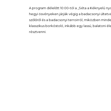
A program délelőtt 10:00-tól a „Séta a Kéknyelű n
hegyi ösvényeken járják végig a badacsonyi ültet
szőlőről és a badacsonyi terroirról, miközben min
klasszikus borkóstoló, inkább egy lassú, balatoni él
résztvenni.