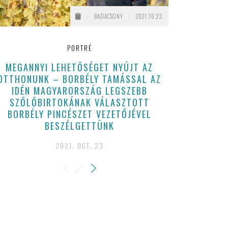
/
BADACSONY
/
2021.10.23.
PORTRÉ
MEGANNYI LEHETŐSÉGET NYÚJT AZ
VARGA BAL
OTTHONUNK – BORBÉLY TAMÁSSAL AZ
2026 JÚL
IDÉN MAGYARORSZÁG LEGSZEBB
202
SZŐLŐBIRTOKÁNAK VÁLASZTOTT
BORBÉLY PINCÉSZET VEZETŐJÉVEL
BESZÉLGETTÜNK
2021. OCT. 23