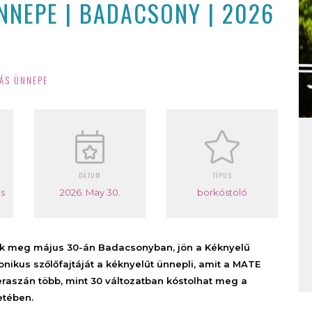
NNEPE | BADACSONY | 2026
ÁS ÜNNEPE
DÁTUM
TÍPUS
s
2026. May 30.
borkóstoló
ik meg május 30-án Badacsonyban, jön a Kéknyelű
ikus szőlőfajtáját a kéknyelűt ünnepli, amit a MATE
aszán több, mint 30 változatban kóstolhat meg a
etében.