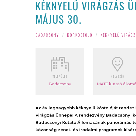
KÉKNYELŰ VIRÁGZÁS Ü
MÁJUS 30.
BADACSONY
/
BORKÓSTOLÓ
/
KÉKNYELŰ VIRÁGZ
TELEPÜLÉS
HELYSZÍN
Badacsony
MATE kutató állomá
Az év legnagyobb kéknyelű kóstolóját rendez
Virágzás Ünnepe! A rendezvény Badacsony ikon
Badacsonyi Kutató Állomásának panorámás ter
közönség zenei- és irodalmi programok kísér