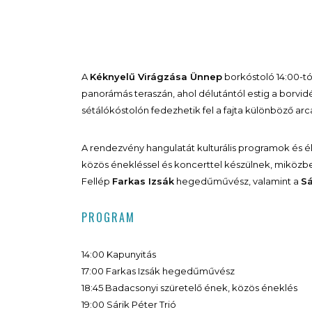
A
Kéknyelű Virágzása Ünnep
borkóstoló 14:00-t
panorámás teraszán, ahol délutántól estig a borvi
sétálókóstolón fedezhetik fel a fajta különböző arca
A rendezvény hangulatát kulturális programok és él
közös énekléssel és koncerttel készülnek, miközben
Fellép
Farkas Izsák
hegedűművész, valamint a
Sá
PROGRAM
14:00 Kapunyitás
17:00 Farkas Izsák hegedűművész
18:45 Badacsonyi szüretelő ének, közös éneklés
19:00 Sárik Péter Trió