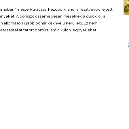
yomában” mesterkurzussal kezdődik, ahol a résztvevők rejtett
vényeket. A borászok személyesen mesélnek a dűlőkről, a
den állomáson újabb pohár kéknyelű kerül elő. Ez nem
etérzéssel átitatott bortúra, amin külön jeggyel lehet