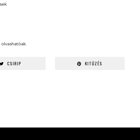
ések
n
olvashatóak.
CSIRIP
KITŰZÉS