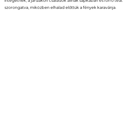
integetnek, a járdákon családok állnak sapkában és forró teát
szorongatva, miközben elhalad előttük a fények karavánja.