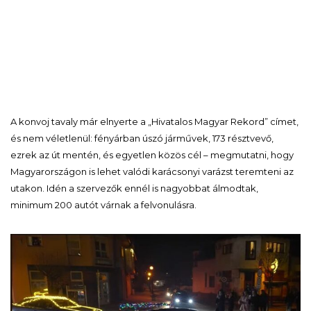
A konvoj tavaly már elnyerte a „Hivatalos Magyar Rekord” címet,
és nem véletlenül: fényárban úszó járművek, 173 résztvevő,
ezrek az út mentén, és egyetlen közös cél – megmutatni, hogy
Magyarországon is lehet valódi karácsonyi varázst teremteni az
utakon. Idén a szervezők ennél is nagyobbat álmodtak,
minimum 200 autót várnak a felvonulásra.