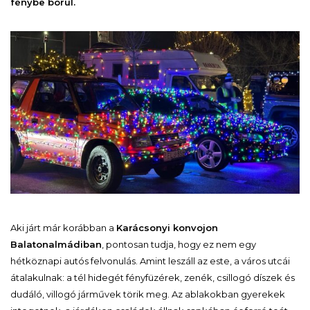
fénybe borul.
Aki járt már korábban a
Karácsonyi konvojon
Balatonalmádiban
, pontosan tudja, hogy ez nem egy
hétköznapi autós felvonulás. Amint leszáll az este, a város utcái
átalakulnak: a tél hidegét fényfüzérek, zenék, csillogó díszek és
dudáló, villogó járművek törik meg. Az ablakokban gyerekek