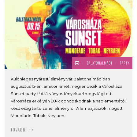
/
BALATONALMÁDI
/
PARTY
Különleges nyáresti élmény vár Balatonalmádiban
augusztus 15-én, amikor ismét megrendezik a Városháza
Sunset party-t! A látványos fényekkel megvilágított
Városháza erkélyén DJ-k gondoskodnak a naplementétől
késő estig tartó zenei élményről. A lemezjátszók mögött:
Monofade, Tobak, Neyraen.
TOVÁBB