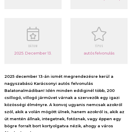
DÁTUM
TÍPUS
2025. December 13.
autós felvonulás
2025 december 13-án ismét megrendezésre kerül a
nagyszabású Karácsonyi autós felvonulás
Balatonalmádiban! Idén minden eddiginél több, 200
csillogó, villogó járművet várnak a szervezők egy igazi
közösségi élményre. A konvoj ugyanis nemcsak azokról
szól, akik a volán mögött ülnek, hanem azokról is, akik az
út mentén állnak, integetnek, fotóznak, vagy éppen egy
bögre forralt bort kortyolgatva nézik, ahogy a város