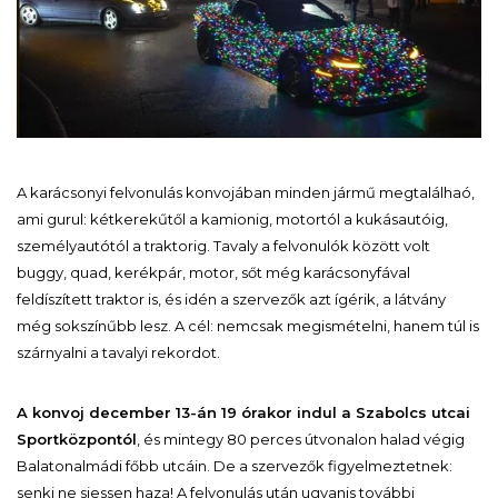
A karácsonyi felvonulás konvojában minden jármű megtalálhaó,
ami gurul: kétkerekűtől a kamionig, motortól a kukásautóig,
személyautótól a traktorig. Tavaly a felvonulók között volt
buggy, quad, kerékpár, motor, sőt még karácsonyfával
feldíszített traktor is, és idén a szervezők azt ígérik, a látvány
még sokszínűbb lesz. A cél: nemcsak megismételni, hanem túl is
szárnyalni a tavalyi rekordot.
A konvoj december 13-án 19 órakor indul a Szabolcs utcai
Sportközpontól
, és mintegy 80 perces útvonalon halad végig
Balatonalmádi főbb utcáin. De a szervezők figyelmeztetnek:
senki ne siessen haza! A felvonulás után ugyanis további