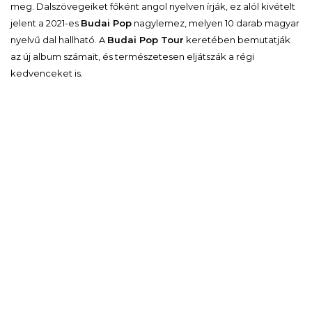
meg. Dalszövegeiket főként angol nyelven írják, ez alól kivételt
jelent a 2021-es
Budai Pop
nagylemez, melyen 10 darab magyar
nyelvű dal hallható. A
Budai Pop Tour
keretében bemutatják
az új album számait, és természetesen eljátszák a régi
kedvenceket is.