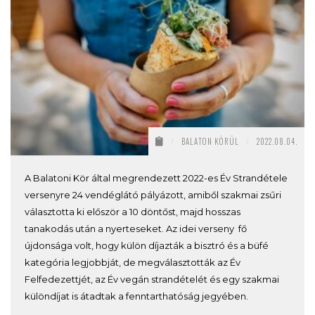
/
BALATON KÖRÜL
/
2022.08.04.
A Balatoni Kör által megrendezett 2022-es Év Strandétele
versenyre 24 vendéglátó pályázott, amiből szakmai zsűri
választotta ki először a 10 döntőst, majd hosszas
tanakodás után a nyerteseket. Az idei verseny fő
újdonsága volt, hogy külön díjazták a bisztró és a büfé
kategória legjobbját, de megválasztották az Év
Felfedezettjét, az Év vegán strandételét és egy szakmai
különdíjat is átadtak a fenntarthatóság jegyében.