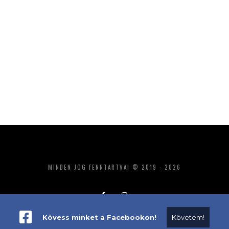
MINDEN JOG FENNTARTVA! © 2019 - 2026
Kövess minket a Facebookon!
Követem!
ADATKEZELÉS
IMPRESSZUM
MÉDIAAJÁNLAT