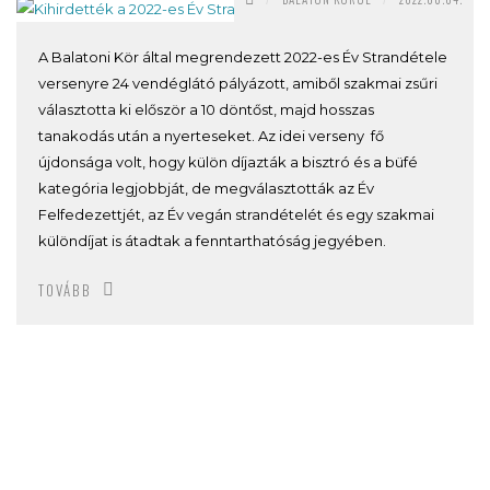
A Balatoni Kör által megrendezett 2022-es Év Strandétele
versenyre 24 vendéglátó pályázott, amiből szakmai zsűri
választotta ki először a 10 döntőst, majd hosszas
tanakodás után a nyerteseket. Az idei verseny fő
újdonsága volt, hogy külön díjazták a bisztró és a büfé
kategória legjobbját, de megválasztották az Év
Felfedezettjét, az Év vegán strandételét és egy szakmai
különdíjat is átadtak a fenntarthatóság jegyében.
TOVÁBB