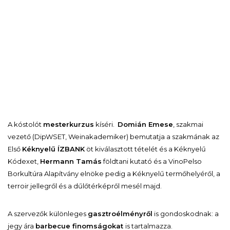
A kóstolót
mesterkurzus
kíséri.
Domián Emese
, szakmai
vezető (DipWSET, Weinakademiker) bemutatja a szakmának az
Első
Kéknyelű ÍZBANK
öt kiválasztott tételét és a Kéknyelű
Kódexet,
Hermann Tamás
földtani kutató és a VinoPelso
Borkultúra Alapítvány elnöke pedig a Kéknyelű termőhelyéről, a
terroir jellegről és a dűlőtérképről mesél majd.
A szervezők különleges
gasztroélményről
is gondoskodnak: a
jegy ára
barbecue finomságokat
is tartalmazza.