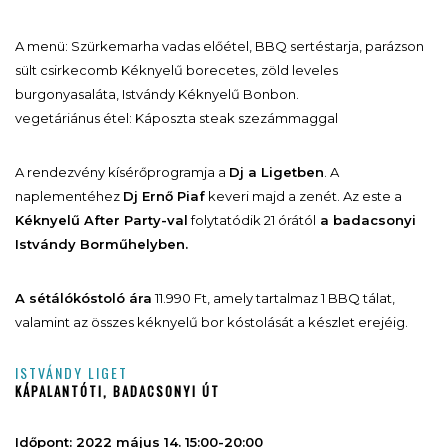
A menü: Szürkemarha vadas előétel, BBQ sertéstarja, parázson
sült csirkecomb Kéknyelű borecetes, zöld leveles
burgonyasaláta, Istvándy Kéknyelű Bonbon.
vegetáriánus étel: Káposzta steak szezámmaggal
A rendezvény kísérőprogramja a
Dj a Ligetben
. A
naplementéhez
Dj Ernő Piaf
keveri majd a zenét. Az este a
Kéknyelű After Party-val
folytatódik 21 órától
a badacsonyi
Istvándy Borműhelyben.
A sétálókóstoló ára
11.990 Ft, amely tartalmaz 1 BBQ tálat,
valamint az összes kéknyelű bor kóstolását a készlet erejéig.
ISTVÁNDY LIGET
KÁPALANTÓTI, BADACSONYI ÚT
Időpont: 2022 május 14. 15:00-20:00