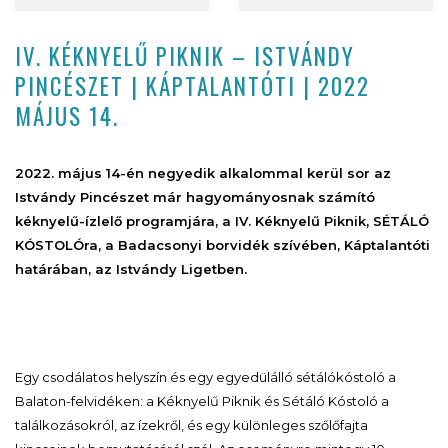
IV. KÉKNYELŰ PIKNIK – ISTVÁNDY
PINCÉSZET | KÁPTALANTÓTI | 2022
MÁJUS 14.
2022. május 14-én negyedik alkalommal kerül sor az
Istvándy Pincészet már hagyományosnak számító
kéknyelű-ízlelő programjára, a IV. Kéknyelű Piknik, SÉTÁLÓ
KÓSTOLÓra, a Badacsonyi borvidék szívében, Káptalantóti
határában, az Istvándy Ligetben.
Egy csodálatos helyszín és egy egyedülálló sétálókóstoló a
Balaton-felvidéken: a Kéknyelű Piknik és Sétáló Kóstoló a
találkozásokról, az ízekről, és egy különleges szőlőfajta