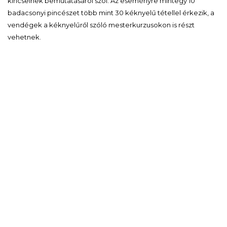
kincseinek bemutatásáról szól. Az eseményre mintegy 10
badacsonyi pincészet több mint 30 kéknyelű tétellel érkezik, a
vendégek a kéknyelűről szóló mesterkurzusokon is részt
vehetnek.