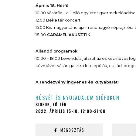
Április 18. Hétfő
10.00 Vásárfia – a Holló együttes gyermekelőadása
12.00 Béke tér koncert
15.00 Kis magyar táncrajz – rendhagyó néprajzi ór
18.00
CARAMEL AKUSZTIK
Állandó programok:
10.00 – 18.00 Levendula játszóház és kézműves fo
kézműves vásár, gasztro kitelepülők, családi prog
A rendezvény ingyenes és kutyabarát!
HÚSVÉT ÉS NYULADALOM SIÓFOKON
SIÓFOK, FŐ TÉR
2022. ÁPRILIS 15-18. 12:00-21:00
MEGOSZTÁS