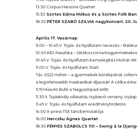
13.30 Corpus Harsona Quartet
15.30
Szirtes Edina Mókus és a Szirtes Folk Ba
18.30
PÉTER SZABÓ SZILVIA nagykoncert. 20. Ju
Április 17. Vasárnap
9.00 – 10.45 V. Tojás- és Nyúlfutam nevezés – Balat
10.00 KID-Nasztika – Játékos torna kisgyermekekn
10.45 V. Tojás- és Nyúlfutam bemelegítés Molnár Atti
11.00 V. Tojás- és Nyúlfutam Start
Táv: 2022 méter – a gyermekek kerékpárral, rollerrel
a legötletesebb maskarákat díjazzuk! A célba érke
11.15 Húsvéti Büfé a Nagyszínpad előtt
11.30 II. Tojáskirály választás, tojásevő verseny, tojá
11.45 V. Tojás- és Nyúlfutam eredményhirdetés
14.00 X-press TSE táncbemutatója
16.00
Herczku Ágnes Quartet
18.30
FÉNYES SZABOLCS 110 – Swing á la Django,