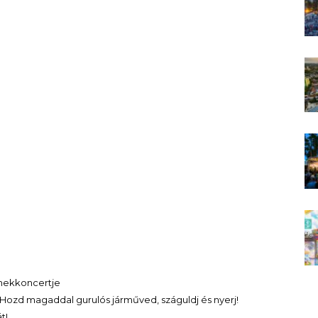
rmekkoncertje
Hozd magaddal gurulós járműved, száguldj és nyerj!
t!