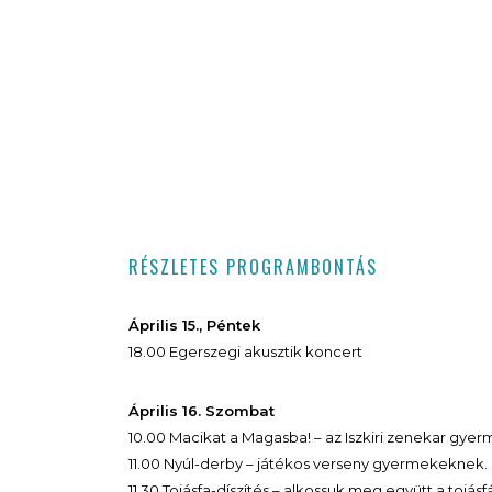
RÉSZLETES PROGRAMBONTÁS
Április 15., Péntek
18.00 Egerszegi akusztik koncert
Április 16. Szombat
10.00 Macikat a Magasba! – az Iszkiri zenekar gye
11.00 Nyúl-derby – játékos verseny gyermekeknek. 
11.30 Tojásfa-díszítés – alkossuk meg együtt a tojásfá