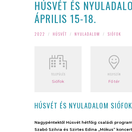
HÚSVÉT ÉS NYULADALO
ÁPRILIS 15-18.
2022
/
HÚSVÉT
/
NYULADALOM
/
SIÓFOK
TELEPÜLÉS
HELYSZÍN
Siófok
Fő tér
HÚSVÉT ÉS NYULADALOM SIÓFOKO
Nagypéntektől Húsvét hétfőig családi program
Szabó Szilvia és Szirtes Edina „Mókus” konc