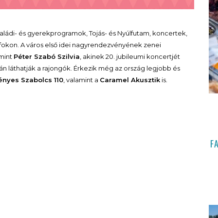
ládi- és gyerekprogramok, Tojás- és Nyúlfutam, koncertek,
ófokon. A város első idei nagyrendezvényének zenei
 mint
Péter Szabó Szilvia
, akinek 20. jubileumi koncertjét
n láthatják a rajongók. Érkezik még az ország legjobb és
ényes Szabolcs 110
, valamint a
Caramel Akusztik
is.
F