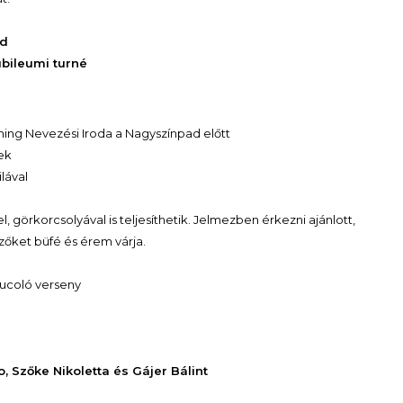
nd
bileumi turné
uning Nevezési Iroda a Nagyszínpad előtt
ek
lával
, görkorcsolyával is teljesíthetik. Jelmezben érkezni ajánlott,
zőket büfé és érem várja.
spucoló verseny
 Szőke Nikoletta és Gájer Bálint