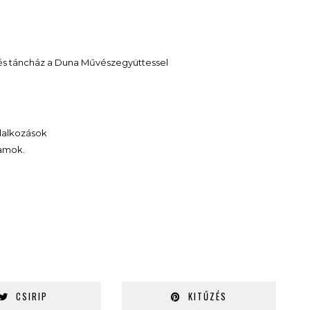
a és táncház a Duna Művészegyüttessel
glalkozások
ramok.
CSIRIP
KITŰZÉS