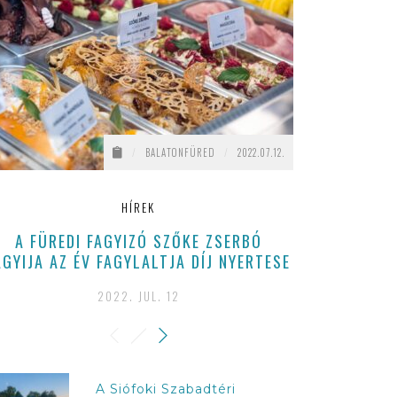
/
BALATONFÜRED
/
2022.07.12.
HÍREK
A FÜREDI FAGYIZÓ SZŐKE ZSERBÓ
EZEKKEL A P
AGYIJA AZ ÉV FAGYLALTJA DÍJ NYERTESE
S
2022. JUL. 12
2026
A Siófoki Szabadtéri