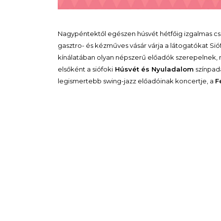
Nagypéntektől egészen húsvét hétfőig izgalmas csa
gasztro- és kézműves vásár várja a látogatókat Si
kínálatában olyan népszerű előadók szerepelnek,
elsőként a siófoki
Húsvét és Nyuladalom
színpadá
legismertebb swing-jazz előadóinak koncertje, a
F