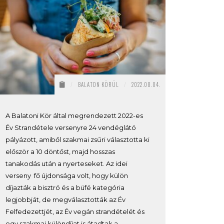
/
BALATON KÖRÜL
/
2022.08.04.
A Balatoni Kör által megrendezett 2022-es
Év Strandétele versenyre 24 vendéglátó
pályázott, amiből szakmai zsűri választotta ki
először a 10 döntőst, majd hosszas
tanakodás után a nyerteseket. Az idei
verseny fő újdonsága volt, hogy külön
díjazták a bisztró és a büfé kategória
legjobbját, de megválasztották az Év
Felfedezettjét, az Év vegán strandételét és
egy szakmai különdíjat is átadtak a