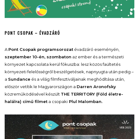
PONT CSOPAK – ÉVADZÁRÓ
A
Pont Csopak programsorozat
évadzáró eseményén,
szeptember 10-én, szombaton
az ember és a természeti
környezet kapcsolata kerül fókuszba: lesz közös faültetés
környezeti felelősségről beszélgetések, napnyugta után pedig –
a
Sundance
és a világ filmfesztiváljainak meghódítása után,
először vetítik le Magyarországon a
Darren Aronofsky
közreműködésével készült
THE TERRITORY (Föld életre-
halálra) című filmet
a csopaki
Plul Malomban.