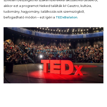
szívesen beszélgetnél szakemberekkel aktuális kérdésekről,
akkor ezt a programot Neked találták ki! Gasztro, kultúra,
tudomány, hagyomány, találkozás sok szemszögből,
befogadható módon – ezt ígéri a
TEDxBalaton
.