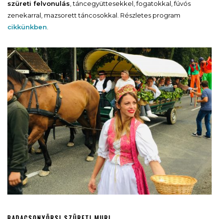
szüreti felvonulás
, táncegyüttesekkel, fogatokkal, fúvós
zenekarral, mazsorett táncosokkal. Részletes program
cikkünkben
.
BADACSONYÖRSI SZÜRETI MURI