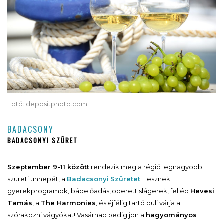
Fotó: depositphoto.com
BADACSONY
BADACSONYI SZÜRET
Szeptember 9-11 között
rendezik meg a régió legnagyobb
szüreti ünnepét, a
Badacsonyi Szüretet
. Lesznek
gyerekprogramok, bábelőadás, operett slágerek, fellép
Hevesi
Tamás
, a
The Harmonies
, és éjfélig tartó buli várja a
szórakozni vágyókat! Vasárnap pedig jön a
hagyományos