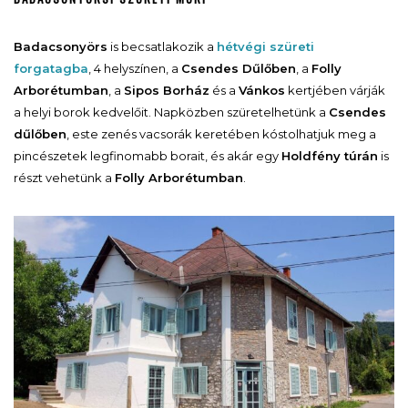
Badacsonyörs
is becsatlakozik a
hétvégi szüreti
forgatagba
, 4 helyszínen, a
Csendes Dűlőben
, a
Folly
Arborétumban
, a
Sipos Borház
és a
Vánkos
kertjében várják
a helyi borok kedvelőit. Napközben szüretelhetünk a
Csendes
dűlőben
, este zenés vacsorák keretében kóstolhatjuk meg a
pincészetek legfinomabb borait, és akár egy
Holdfény túrán
is
részt vehetünk a
Folly Arborétumban
.