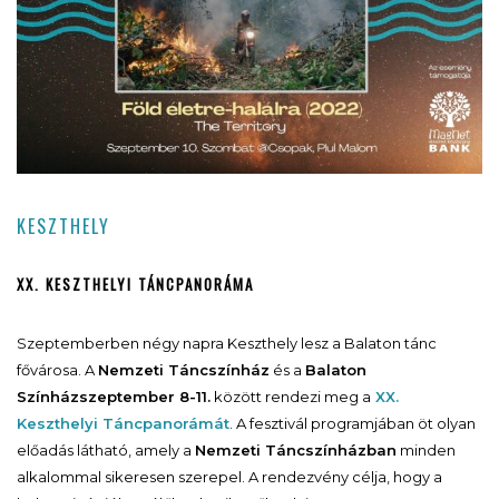
KESZTHELY
XX. KESZTHELYI TÁNCPANORÁMA
Szeptemberben négy napra Keszthely lesz a Balaton tánc
fővárosa. A
Nemzeti Táncszínház
és a
Balaton
Színház
szeptember 8-11.
között rendezi meg a
XX.
Keszthelyi Táncpanorámát
. A fesztivál programjában öt olyan
előadás látható, amely a
Nemzeti Táncszínházban
minden
alkalommal sikeresen szerepel. A rendezvény célja, hogy a