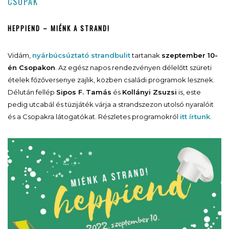
CSOPAK
HEPPIEND – MIÉNK A STRAND!
Vidám,
nyárbúcsúztató strandbulit
tartanak
szeptember 10-
én Csopakon
. Az egész napos rendezvényen délelőtt szüreti
ételek főzőversenye zajlik, közben családi programok lesznek.
Délután fellép
Sipos F. Tamás
és
Kollányi Zsuzsi
is, este
pedig utcabál és tüzijáték várja a strandszezon utolsó nyaralóit
és a Csopakra látogatókat. Részletes programokról
itt írtunk
.