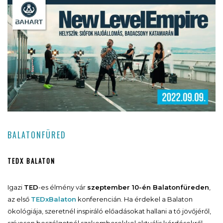
BALATONFÜRED
TEDX BALATON
Igazi
TED
-es élmény vár
szeptember 10-én Balatonfüreden
,
az első
TEDxBalaton
konferencián. Ha érdekel a Balaton
ökológiája, szeretnél inspiráló előadásokat hallani a tó jövőjéről,