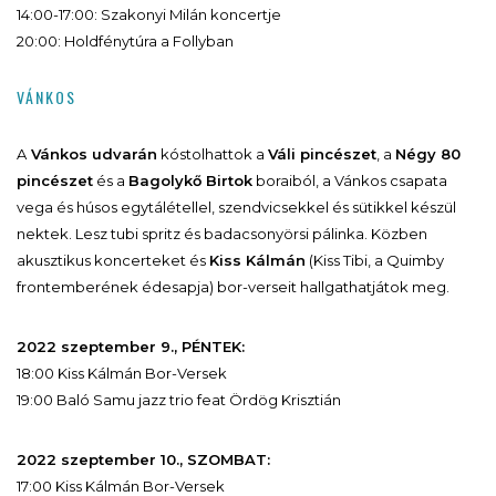
14:00-17:00: Szakonyi Milán koncertje
20:00: Holdfénytúra a Follyban
VÁNKOS
A
Vánkos udvarán
kóstolhattok a
Váli pincészet
, a
Négy 80
pincészet
és a
Bagolykő Birtok
boraiból, a Vánkos csapata
vega és húsos egytálétellel, szendvicsekkel és sütikkel készül
nektek. Lesz tubi spritz és badacsonyörsi pálinka. Közben
akusztikus koncerteket és
Kiss Kálmán
(Kiss Tibi, a Quimby
frontemberének édesapja) bor-verseit hallgathatjátok meg.
2022 szeptember 9., PÉNTEK:
18:00 Kiss Kálmán Bor-Versek
19:00 Baló Samu jazz trio feat Ördög Krisztián
2022 szeptember 10., SZOMBAT:
17:00 Kiss Kálmán Bor-Versek