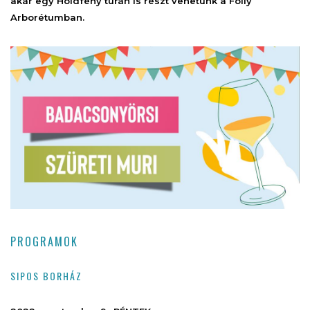
akár egy Holdfény túrán is részt vehetünk a Folly
Arborétumban.
PROGRAMOK
SIPOS BORHÁZ