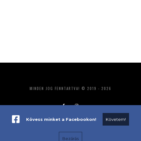
MINDEN JOG FENNTARTVA! © 2019 - 2026
Kövess minket a Facebookon!
Követem!
ADATKEZELÉS
IMPRESSZUM
MÉDIAAJÁNLAT
Bezárás