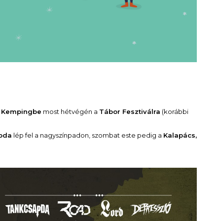
o Kempingbe
most hétvégén a
Tábor Fesztiválra
(korábbi
apda
lép fel a nagyszínpadon, szombat este pedig a
Kalapács,