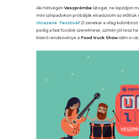
Aki hétvégén
Veszprémbe
látogat, ne lepődjön m
mini színpadokon próbálják elvarázsolni az előttük 
Utcazene Fesztivál
! 21 zenekar a világ különböző
pedig a fast foodok szerelmese, szintén jól teszi ha
kísérő rendezvénye a
Food truck Show
idén is vá