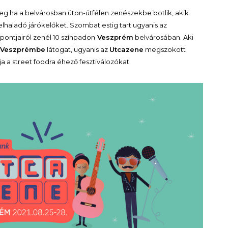
eg ha a belvárosban úton-útfélen zenészekbe botlik, akik
elhaladó járókelőket. Szombat estig tart ugyanis az
 pontjairól zenél 10 színpadon
Veszprém
belvárosában. Aki
Veszprémbe
látogat, ugyanis az
Utcazene
megszokott
rja a street foodra éhező fesztiválozókat.