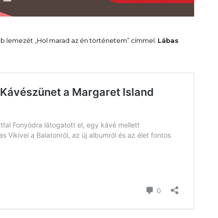
bb lemezét „Hol marad az én történetem” címmel.
Lábas