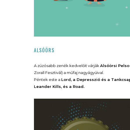
ALSÓÖRS
A zúzósabb zenék kedvelőit várják
Alsóörsi Pels
Zorall Fesztivál) a műfaj nagyágyúival.
Péntek este a
Lord, a Depresszió és a Tankcs
Leander Kills, és a Road.