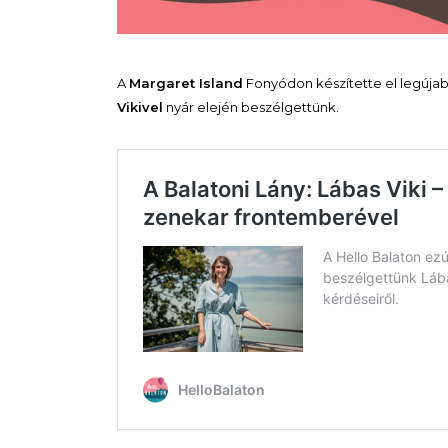
A
Margaret Island
Fonyódon készítette el legúja
Vikivel
nyár elején beszélgettünk.