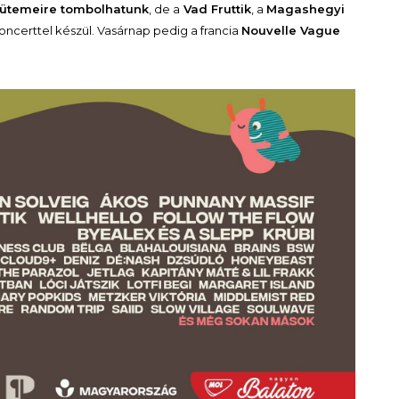
o ütemeire tombolhatunk
, de a
Vad Fruttik
, a
Magashegyi
oncerttel készül. Vasárnap pedig a francia
Nouvelle Vague