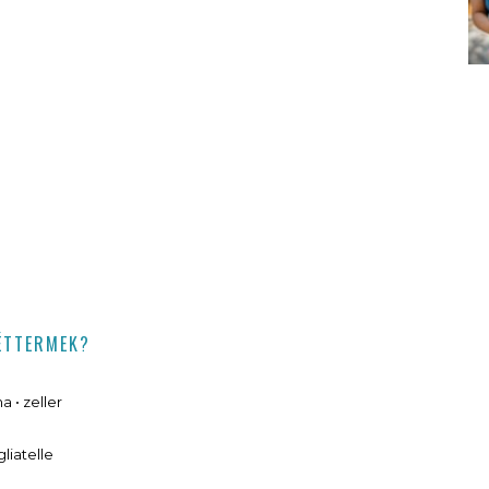
 ÉTTERMEK?
 • zeller
liatelle