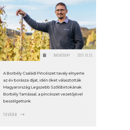
/
BADACSONY
/
2021.10.23.
A Borbély Családi Pincészet tavaly elnyerte
az év borásza díjat, idén őket választották
Magyarország Legszebb Szőlőbirtokának.
Borbély Tamással, a pincészet vezetőjével
beszélgettünk.
TOVÁBB