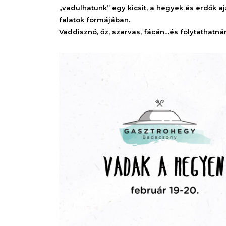
„vadulhatunk” egy kicsit, a hegyek és erdők 
falatok formájában.
Vaddisznó, őz, szarvas, fácán…és folytathatná