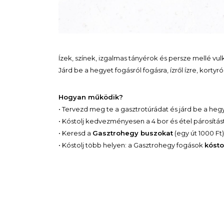
Ízek, színek, izgalmas tányérok és persze mellé vu
Járd be a hegyet fogásról fogásra, ízről ízre, kortyról
Hogyan működik?
• Tervezd meg te a gasztrotúrádat és járd be a heg
• Kóstolj kedvezményesen a 4 bor és étel párosítá
• Keresd a
Gasztrohegy buszokat
(egy út 1000 Ft)
• Kóstolj több helyen: a Gasztrohegy fogások
kósto