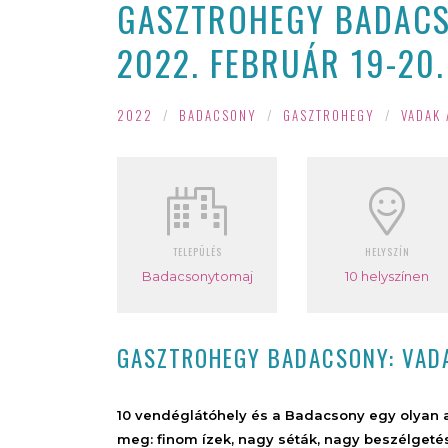
GASZTROHEGY BADACSO
2022. FEBRUÁR 19-20.
2022
/
BADACSONY
/
GASZTROHEGY
/
VADAK 
TELEPÜLÉS
HELYSZÍN
Badacsonytomaj
10 helyszínen
GASZTROHEGY BADACSONY: VADAK
10 vendéglátóhely és a Badacsony egy olyan a
meg: finom ízek, nagy séták, nagy beszélgeté