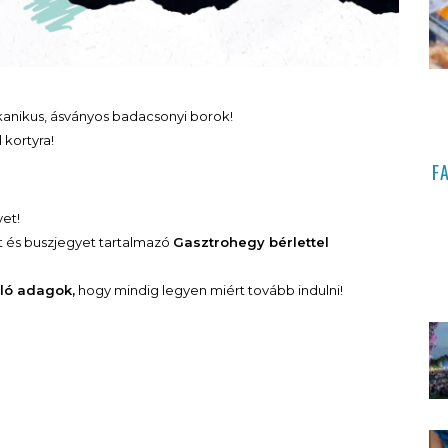
lkanikus, ásványos badacsonyi borok!
 kortyra!
F
yet!
st és buszjegyet tartalmazó
Gasztrohegy bérlettel
ló adagok,
hogy mindig legyen miért tovább indulni!