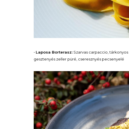
•
Laposa Borterasz:
Szarvas carpaccio, tárkonyos c
gesztenyés zeller püré, cseresznyés pecsenyelé