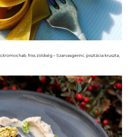
itromos hab, friss zöldség – Szarvasgerinc, pisztácia kruszta,