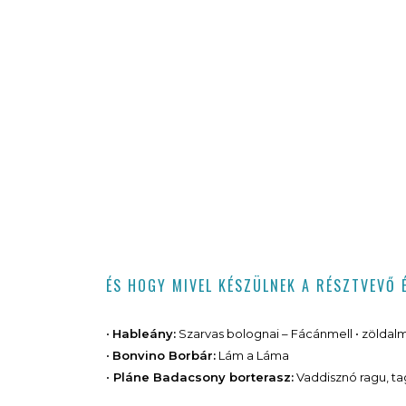
ÉS HOGY MIVEL KÉSZÜLNEK A RÉSZTVEVŐ
•
Hableány:
Szarvas bolognai – Fácánmell • zöldalma
•
Bonvino Borbár:
Lám a Láma
•
Pláne Badacsony borterasz:
Vaddisznó ragu, tag