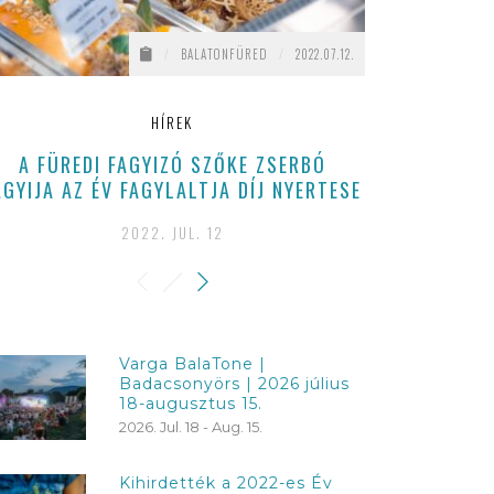
/
BALATONFÜRED
/
2022.07.12.
HÍREK
A FÜREDI FAGYIZÓ SZŐKE ZSERBÓ
EGY ÁLOMB
AGYIJA AZ ÉV FAGYLALTJA DÍJ NYERTESE
SAJÁT PEZSG
2022. JUL. 12
Varga BalaTone |
Badacsonyörs | 2026 július
18-augusztus 15.
2026. Jul. 18 - Aug. 15.
Kihirdették a 2022-es Év