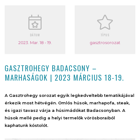
DÁTUM
TÍPUS
2023. Mar. 18 - 19.
gasztrosorozat
GASZTROHEGY BADACSONY –
MARHASÁGOK | 2023 MÁRCIUS 18-19.
A Gasztrohegy sorozat egyik legkedveltebb tematikájával
érkezik most hétvégén. Omlós húsok, marhapofa, steak,
és igazi tavasz várja a húsimádókat Badacsonyban. A
húsok mellé pedig a helyi termelők vörösboraiból
kaphatunk kóstolót.