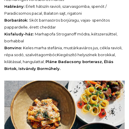
Hableány:
Érlelt hátszín ravioli, szarvasgomba, spenót /
Paradicsomos pacal, Balaton sajt, rigatoni
Borbarátok:
Skót barnasörös borjúragu, vajas- spenótos
pappardelle, érett cheddar
Kisfaludy-ház:
Marhapofa Stroganoff módra, kétszersülttel,
borhabbal
Bonvino:
Keles marha stefánia, mustárkaviáros jus, cékla ravioli,
répa sodó, szalvétagombóc
Kiegészítő helyszínek borokkal,
kilátással, hangulattal;
Pláne Badacsony borterasz, Éliás
Birtok, Istvándy Borműhely.