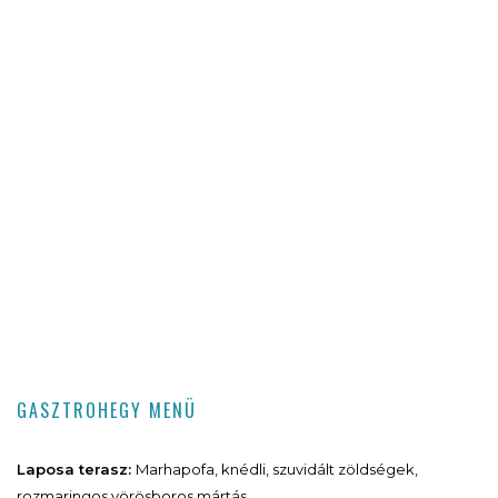
GASZTROHEGY MENÜ
Laposa terasz:
Marhapofa, knédli, szuvidált zöldségek,
rozmaringos vörösboros mártás