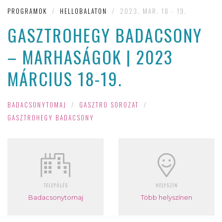
PROGRAMOK
/
HELLOBALATON
/
2023. MAR. 18 - 19.
GASZTROHEGY BADACSONY
– MARHASÁGOK | 2023
MÁRCIUS 18-19.
BADACSONYTOMAJ
/
GASZTRO SOROZAT
/
GASZTROHEGY BADACSONY
TELEPÜLÉS
HELYSZÍN
Badacsonytomaj
Több helyszínen