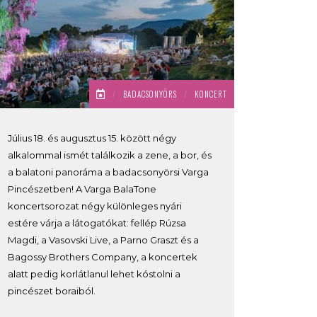
/
BADACSONYÖRS
/
KONCERT
Július 18. és augusztus 15. között négy
alkalommal ismét találkozik a zene, a bor, és
a balatoni panoráma a badacsonyörsi Varga
Pincészetben! A Varga BalaTone
koncertsorozat négy különleges nyári
estére várja a látogatókat: fellép Rúzsa
Magdi, a Vasovski Live, a Parno Graszt és a
Bagossy Brothers Company, a koncertek
alatt pedig korlátlanul lehet kóstolni a
pincészet boraiból.