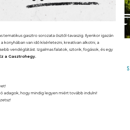
tematikus gasztro sorozata ősztől-tavaszig. Ilyenkor igazán
 a konyhában van idő kísérletezni, kreatívan alkotni, a
bb vendéglátást. Izgalmas falatok, sztorik, fogások, és egy
Ez a Gasztrohegy.
S
yet!
ló adagok, hogy mindig legyen miért tovább indulni!
zetsz!