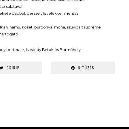
ász salátával
 fekete babbal, perzselt levelekkel, mentás
lkáni hamu, kőzet, burgonya, moha, szuvidált supreme
 mártogató
ony borterasz, Istvándy Birtok és Borműhely
CSIRIP
KITŰZÉS