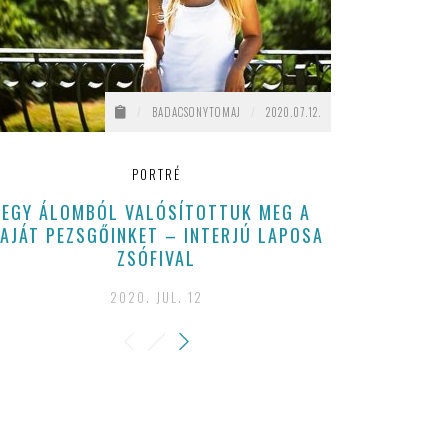
/
BADACSONYTOMAJ
/
2020.07.12.
PORTRÉ
EGY ÁLOMBÓL VALÓSÍTOTTUK MEG A
MEGANNYI
AJÁT PEZSGŐINKET – INTERJÚ LAPOSA
OTTHONUNK
ZSÓFIVAL
IDÉN MA
SZŐLŐBI
2020. JUL. 12
BORBÉLY 