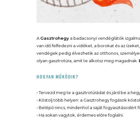
A
Gasztrohegy
a badacsonyi vendéglátók izgalmas 
van idő felfedezni a vidéket, a borokat és az ízeket,
vendégek pedig élvezhetik az otthonos, személyese
olyan gasztrotúra, amit te alkotsz meg magadnak.
HOGYAN MŰKÖDIK?
• Tervezd meg te a gasztrotúrádat és járd be a heg
• Kóstolj több helyen: a Gasztrohegy fogások kósto
• Belépő nincs, mindenhol a saját fogyasztásodért fi
• Ha sokan vagytok, érdemes előre foglalni.