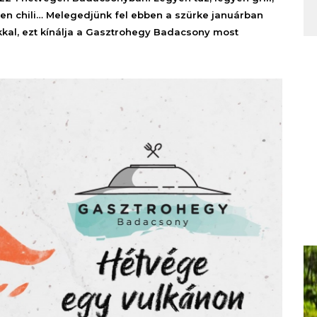
gyen chili… Melegedjünk fel ebben a szürke januárban
okkal, ezt kínálja a Gasztrohegy Badacsony most