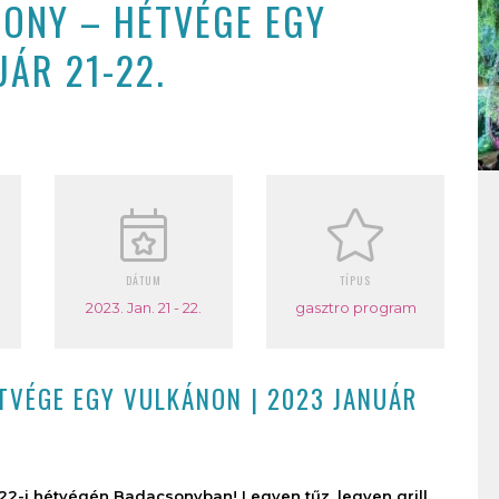
ONY – HÉTVÉGE EGY
UÁR 21-22.
DÁTUM
TÍPUS
2023. Jan. 21 - 22.
gasztro program
VÉGE EGY VULKÁNON | 2023 JANUÁR
21-22-i hétvégén Badacsonyban! Legyen tűz, legyen grill,