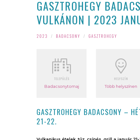
GASZTROHEGY BADACS
VULKÁNON | 2023 JAN
2023
/
BADACSONY
/
GASZTROHEGY
TELEPÜLÉS
HELYSZÍN
Badacsonytomaj
Több helyszínen
GASZTROHEGY BADACSONY – HÉT
21-22.
Vulkanikus ételek, tűz, csípés, grill a január 