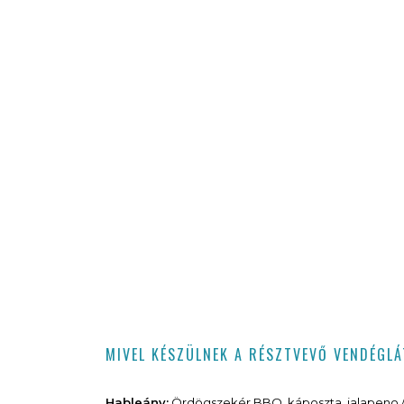
MIVEL KÉSZÜLNEK A RÉSZTVEVŐ VENDÉGL
Hableány:
Ördögszekér BBQ, káposzta, jalapeno // 