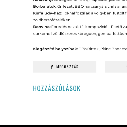
Borbarátok:
Grillezett BBQ harcsanyárs chilis anan
Kisfaludy-ház:
Tokhal foszìliák a völgyben, füstölt
zöldborsófőzeléken
Bonvino:
Ébredés bazalt tál kompozíció – Ehető vu
csirkemell zöldfűszeres kéregben, gomba, füstös
Kiegészítő helyszínek:
Éliás Birtok, Pláne Badacs
MEGOSZTÁS
HOZZÁSZÓLÁSOK