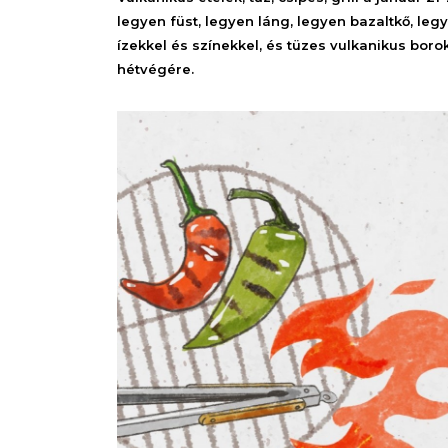
legyen füst, legyen láng, legyen bazaltkő, le
ízekkel és színekkel, és tüzes vulkanikus bor
hétvégére.