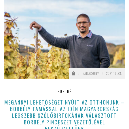
/
BADACSONY
/
2021.10.23.
PORTRÉ
MEGANNYI LEHETŐSÉGET NYÚJT AZ OTTHONUNK –
BORBÉLY TAMÁSSAL AZ IDÉN MAGYARORSZÁG
LEGSZEBB SZŐLŐBIRTOKÁNAK VÁLASZTOTT
BORBÉLY PINCÉSZET VEZETŐJÉVEL
BESZÉLGETTÜNK