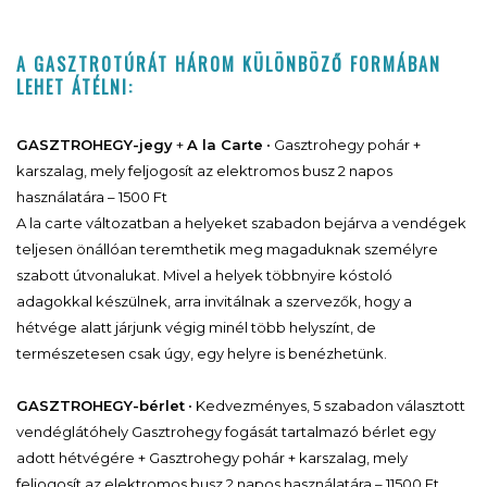
A GASZTROTÚRÁT HÁROM KÜLÖNBÖZŐ FORMÁBAN
LEHET ÁTÉLNI:
GASZTROHEGY-jegy
+
A la Carte
•
Gasztrohegy pohár +
karszalag, mely feljogosít az elektromos busz 2 napos
használatára – 1500 Ft
A la carte változatban a helyeket szabadon bejárva a vendégek
teljesen önállóan teremthetik meg magaduknak személyre
szabott útvonalukat. Mivel a helyek többnyire kóstoló
adagokkal készülnek, arra invitálnak a szervezők, hogy a
hétvége alatt járjunk végig minél több helyszínt, de
természetesen csak úgy, egy helyre is benézhetünk.
GASZTROHEGY-bérlet
• Kedvezményes, 5 szabadon választott
vendéglátóhely Gasztrohegy fogását tartalmazó bérlet egy
adott hétvégére + Gasztrohegy pohár + karszalag, mely
feljogosít az elektromos busz 2 napos használatára – 11500 Ft