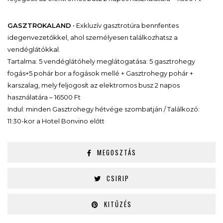
GASZTROKALAND
• Exkluzív gasztrotúra bennfentes
idegenvezetőkkel, ahol személyesen találkozhatsz a
vendéglátókkal.
Tartalma: 5 vendéglátóhely meglátogatása: 5 gasztrohegy
fogás+5 pohár bor a fogások mellé + Gasztrohegy pohár +
karszalag, mely feljogosít az elektromos busz 2 napos
használatára – 16500 Ft
Indul: minden Gasztrohegy hétvége szombatján / Találkozó:
11:30-kor a Hotel Bonvino előtt
MEGOSZTÁS
CSIRIP
KITŰZÉS