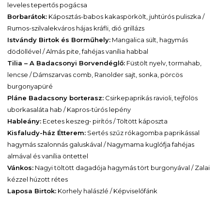
leveles tepertős pogácsa
Borbarátok:
Káposztás-babos kakaspörkölt, juhtúrós puliszka /
Rumos-szilvalekváros hájas kráfli, dió grillázs
Istvándy Birtok és Borműhely:
Mangalica sült, hagymás
dödöllével / Almás pite, fahéjas vanília habbal
Tilia – A Badacsonyi Borvendéglő:
Füstölt nyelv, tormahab,
lencse / Dámszarvas comb, Ranolder sajt, sonka, pörcös
burgonyapüré
Pláne Badacsony borterasz:
Csirkepaprikás ravioli, tejfölös
uborkasaláta hab / Kapros-túrós lepény
Hableány:
Ecetes keszeg• pirítós / Töltött káposzta
Kisfaludy-ház Étterem:
Sertés szűz rókagomba paprikással
hagymás szalonnás galuskával / Nagymama kuglófja fahéjas
almával és vanília öntettel
Vánkos:
Nagyi töltött dagadója hagymás tört burgonyával / Zalai
kézzel húzott rétes
Laposa Birtok:
Korhely halászlé / Képviselőfánk