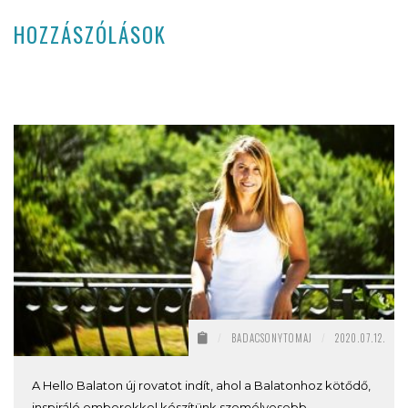
HOZZÁSZÓLÁSOK
/
BADACSONYTOMAJ
/
2020.07.12.
A Hello Balaton új rovatot indít, ahol a Balatonhoz kötődő,
inspiráló emberekkel készítünk személyesebb