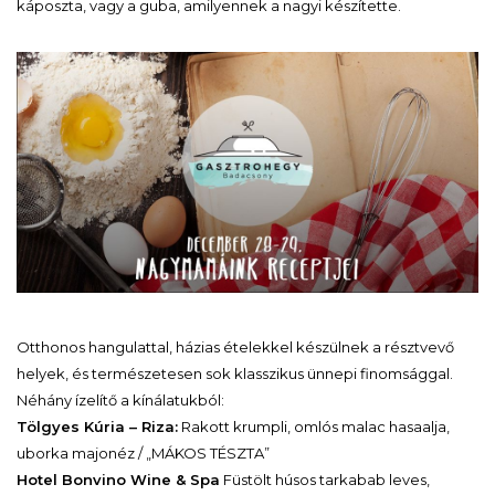
káposzta, vagy a guba, amilyennek a nagyi készítette.
Otthonos hangulattal, házias ételekkel készülnek a résztvevő
helyek, és természetesen sok klasszikus ünnepi finomsággal.
Néhány ízelítő a kínálatukból:
Tölgyes Kúria – Riza:
Rakott krumpli, omlós malac hasaalja,
uborka majonéz / „MÁKOS TÉSZTA”
Hotel Bonvino Wine & Spa
Füstölt húsos tarkabab leves,