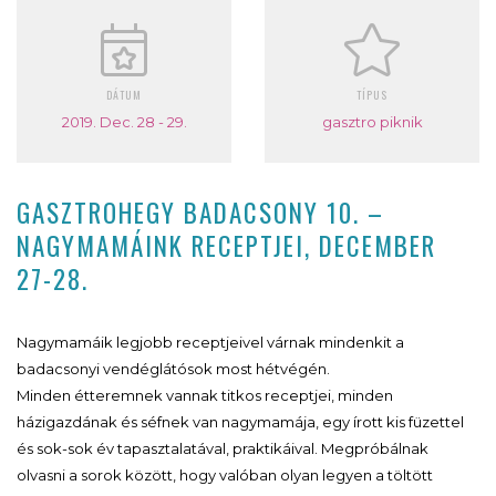
DÁTUM
TÍPUS
2019. Dec. 28 - 29.
gasztro piknik
GASZTROHEGY BADACSONY 10. –
NAGYMAMÁINK RECEPTJEI, DECEMBER
27-28.
Nagymamáik legjobb receptjeivel várnak mindenkit a
badacsonyi vendéglátósok most hétvégén.
Minden étteremnek vannak titkos receptjei, minden
házigazdának és séfnek van nagymamája, egy írott kis füzettel
és sok-sok év tapasztalatával, praktikáival. Megpróbálnak
olvasni a sorok között, hogy valóban olyan legyen a töltött