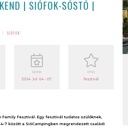
KEND | SIÓFOK-SÓSTÓ |
/
SIÓFOK
DÁTUM
TÍPUS
2024. Jul. 04 - 07.
fesztivál
amily Fesztivál. Egy fesztivál tudatos szülőknek,
s 4-7 között a SióCampingben megrendezett családi