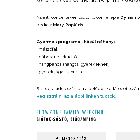
koncertek, és persze a Balaton várja a résztvevőke
Az esti koncerteken csütörtökön fellép a
Dynamit
pedig a
Mary PopKids
.
Gyermek programok közül néhány:
• mászófal
• bábos mesekuckó
• hangpancsi (hangtál gyerekeknek)
• gyerek jóga kutyussal
SNI-s családok számára a belépés korlátozott szám
Regisztrálni az alábbi linken tudtok.
FLOWZONE FAMILY WEEKEND
SIÓFOK-SÓSTÓ, SIÓCAMPING
MEGOSZTÁS