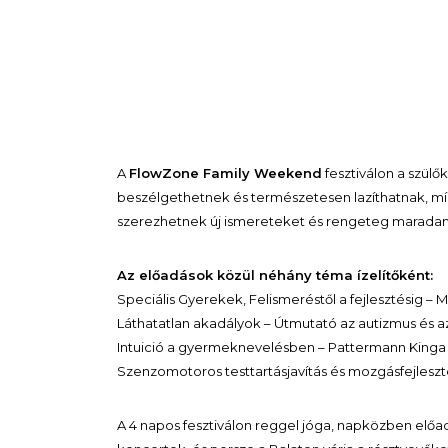
A
FlowZone Family Weekend
fesztiválon a szül
beszélgethetnek és természetesen lazíthatnak, m
szerezhetnek új ismereteket és rengeteg marad
Az előadások közül néhány téma ízelítőként:
Speciális Gyerekek, Felismeréstől a fejlesztésig –
Láthatatlan akadályok – Útmutató az autizmus és a
Intuició a gyermeknevelésben – Pattermann Kinga
Szenzomotoros testtartásjavítás és mozgásfejleszt
A 4 napos fesztiválon reggel jóga, napközben előa