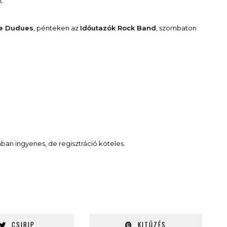
t.
e Dudues
, pénteken az
Időutazók Rock Band
, szombaton
ban ingyenes, de regisztráció köteles.
CSIRIP
KITŰZÉS