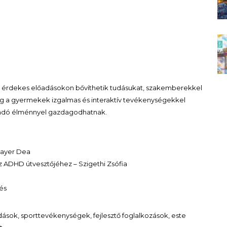
ők érdekes előadásokon bővíthetik tudásukat, szakemberekkel
íg a gyermekek izgalmas és interaktív tevékenységekkel
andó élménnyel gazdagodhatnak.
 Mayer Dea
z ADHD útvesztőjéhez – Szigethi Zsófia
és
dások, sporttevékenységek, fejlesztő foglalkozások, este