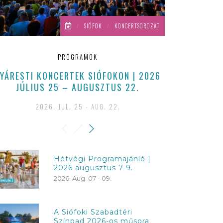
/
SIÓFOK
/
KONCERTSOROZAT
PROGRAMOK
YÁRESTI KONCERTEK SIÓFOKON | 2026
EZEKKEL A P
JÚLIUS 25 – AUGUSZTUS 22.
S
2026. JUL. 25 - AUG. 22.
2026
Hétvégi Programajánló |
2026 augusztus 7-9.
2026. Aug. 07 - 09.
A Siófoki Szabadtéri
Színpad 2026-os műsora