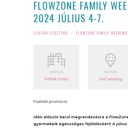
FLOWZONE FAMILY WEE
2024 JÚLIUS 4-7.
CSALÁDI FESZTIVÁL
/
FLOWZONE FAMILY WEEKEND
TELEPÜLÉS
HELYSZÍN
Siófok-Sóstó
SióCamping
Fizetett promóció
Idén először kerül megrendezésre a FlowZone F
gyermekeik egészséges fejlődéséért! A júliu