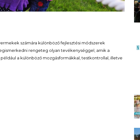
a gyermekek számára különböző fejlesztési módszerek
N
egismerkedni rengeteg olyan tevékenységgel, amik a
 például a különböző mozgásformákkal, testkontrollal, illetve