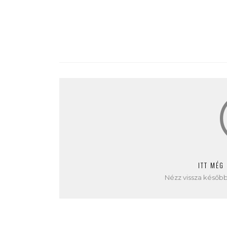
ITT MÉG
Nézz vissza később