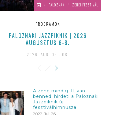
/
PALOZNAK
/
ZENEI FESZTIVÁL
PROGRAMOK
PALOZNAKI JAZZPIKNIK | 2026
LENYŰGÖZŐ 
AUGUSZTUS 6-8.
KÖZÖNSÉ
2026. AUG. 06 - 08.
A zene mindig itt van
benned, hirdeti a Paloznaki
Jazzpiknik új
fesztiválhimnusza
2022. Jul. 26