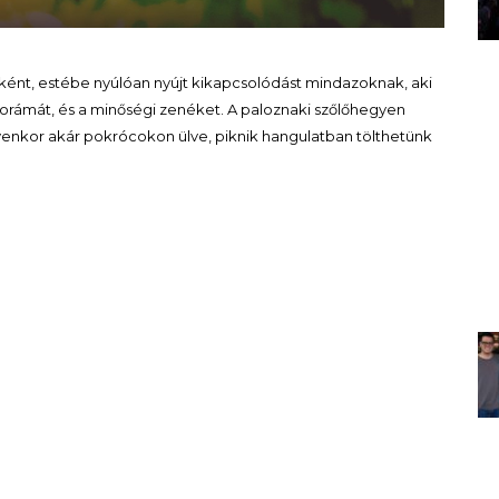
ént, estébe nyúlóan nyújt kikapcsolódást mindazoknak, aki
norámát, és a minőségi zenéket. A paloznaki szőlőhegyen
enkor akár pokrócokon ülve, piknik hangulatban tölthetünk