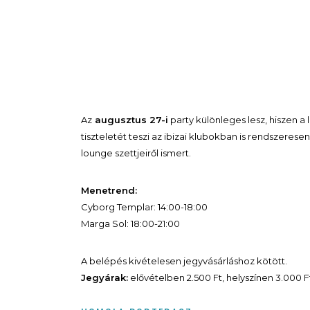
Az
augusztus 27-i
party különleges lesz, hiszen 
tiszteletét teszi az ibizai klubokban is rendszerese
lounge szettjeiről ismert.
Menetrend:
Cyborg Templar: 14:00-18:00
Marga Sol: 18:00-21:00
A belépés kivételesen jegyvásárláshoz kötött.
Jegyárak:
elővételben 2.500 Ft, helyszínen 3.000 F