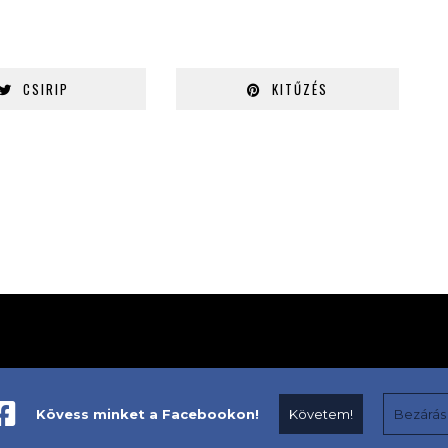
CSIRIP
KITŰZÉS
Kövess minket a Facebookon!
Követem!
Bezárás