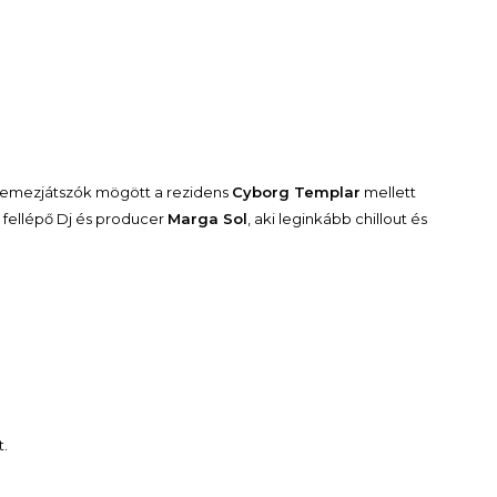
a lemezjátszók mögött a rezidens
Cyborg Templar
mellett
n fellépő Dj és producer
Marga Sol
, aki leginkább chillout és
t.