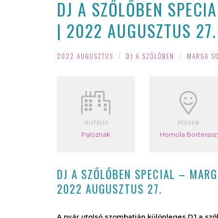
DJ A SZŐLŐBEN SPECIA
| 2022 AUGUSZTUS 27.
2022 AUGUSZTUS
/
DJ A SZŐLŐBEN
/
MARGA S
TELEPÜLÉS
HELYSZÍN
Paloznak
Homola Borterasz
DJ A SZŐLŐBEN SPECIAL – MARG
2022 AUGUSZTUS 27.
A nyár utolsó szombatján különleges DJ a sző