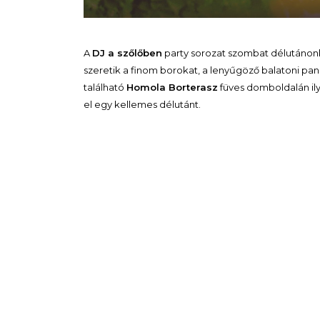
A
DJ a szőlőben
party sorozat szombat délutánonk
szeretik a finom borokat, a lenyűgöző balatoni pa
található
Homola Borterasz
füves domboldalán ily
el egy kellemes délutánt.