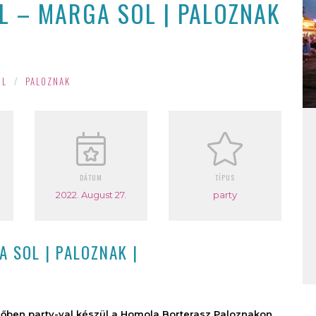
L – MARGA SOL | PALOZNAK
OL
/
PALOZNAK
DÁTUM
TÍPUS
2022. August 27.
party
A SOL | PALOZNAK |
lőben party-val készül a Homola Borterasz Paloznakon.