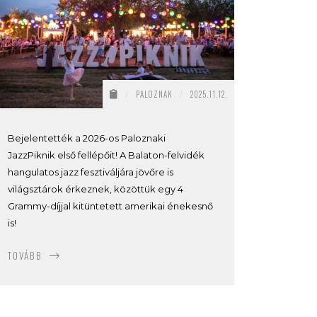
/
PALOZNAK
/
2025.11.12.
Bejelentették a 2026-os Paloznaki
JazzPiknik első fellépőit! A Balaton-felvidék
hangulatos jazz fesztiváljára jövőre is
világsztárok érkeznek, közöttük egy 4
Grammy-díjjal kitüntetett amerikai énekesnő
is!
TOVÁBB