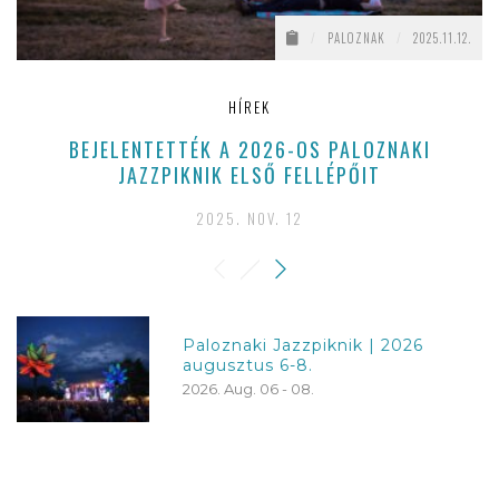
/
PALOZNAK
/
2025.11.12.
HÍREK
BEJELENTETTÉK A 2026-OS PALOZNAKI
JAZZPIKNIK ELSŐ FELLÉPŐIT
2025. NOV. 12
Paloznaki Jazzpiknik | 2026
augusztus 6-8.
2026. Aug. 06 - 08.