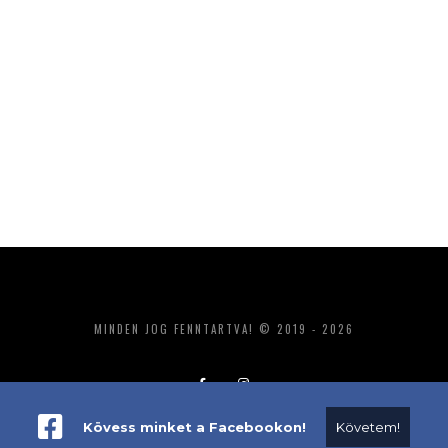
MINDEN JOG FENNTARTVA! © 2019 - 2026
Kövess minket a Facebookon!
Követem!
ADATKEZELÉS
IMPRESSZUM
MÉDIAAJÁNLAT