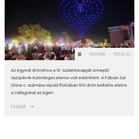
/
PALOZNAK
/
2022.08.05.
Az egyedi drónshow a 10. születésnapját ünneplő
Jazzpiknik különleges eleme volt esténként. A Fábián Juli
Shine c. számára repülő flottában 100 drón keltette életre
a csillagokat az égen.
TOVÁBB