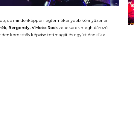
űbb, de mindenképpen legtermékenyebb könnyűzenei
rék, Bergendy, V’Moto-Rock
zenekarok meghatározó
inden korosztály képviselteti magát és együtt éneklik a