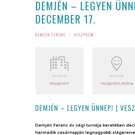
DEMJÉN – LEGYEN ÜNNE
DECEMBER 17.
DEMJÉN FERENC
/
VESZPRÉM
TELEPÜLÉS
HELYSZÍN
Veszprém
Veszprém Aréna
DEMJÉN – LEGYEN ÜNNEP! | VES
Demjén Ferenc év végi turnéja keretében de
harmadik vasárnapján legnagyobb slágereivel