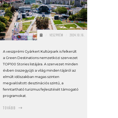
/
VESZPRÉM
/
2024.10.16.
A veszprémi Gyárkert Kultúrpark is felkerült
a Green Destinations nemzetközi szervezet
TOP100 Stories listájára. A szervezet minden
évben összegyűjti a világ minden tájáról az
elmúlt időszakban magas szinten
megvalósított desztinációs szintű, a
fenntartható turizmus fejlesztését támogató
programokat.
TOVÁBB