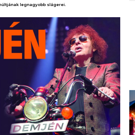
últjának legnagyobb slágerei.