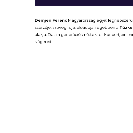
Demjén Ferenc
Magyarország egyik legnépszer
szerzője, szövegírója, előadója, régebben a
Tűzke
alakja. Dalain generációk nőttek fel, koncertjein m
slágereit.