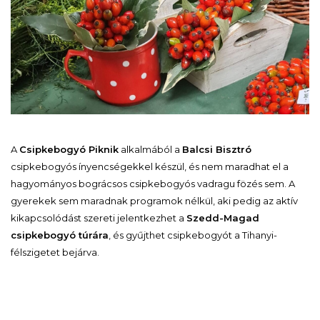
A
Csipkebogyó Piknik
alkalmából a
Balcsi Bisztró
csipkebogyós ínyencségekkel készül, és nem maradhat el a
hagyományos bográcsos csipkebogyós vadragu fözés sem. A
gyerekek sem maradnak programok nélkül, aki pedig az aktív
kikapcsolódást szereti jelentkezhet a
Szedd-Magad
csipkebogyó túrára
, és gyűjthet csipkebogyót a Tihanyi-
félszigetet bejárva.