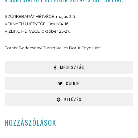
A BORTRIATLON HÉTVÉGÉK 2024-ES IDŐPONTJAI:
SZÜRKEBARÁT HÉTVÉGE: május 3-5.
KÉKNYELŰ HÉTVÉGE: június 14-16.
RIZLING HÉTVÉGE: október 25-27.
Forrás: Badacsonyi Turisztikai és Borút Egyesület
MEGOSZTÁS
CSIRIP
KITŰZÉS
HOZZÁSZÓLÁSOK