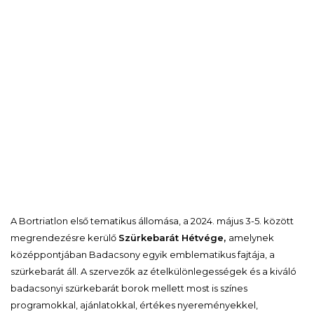
A Bortriatlon első tematikus állomása, a 2024. május 3-5. között
megrendezésre kerülő
Szürkebarát Hétvége,
amelynek
középpontjában Badacsony egyik emblematikus fajtája, a
szürkebarát áll. A szervezők az ételkülönlegességek és a kiváló
badacsonyi szürkebarát borok mellett most is színes
programokkal, ajánlatokkal, értékes nyereményekkel,