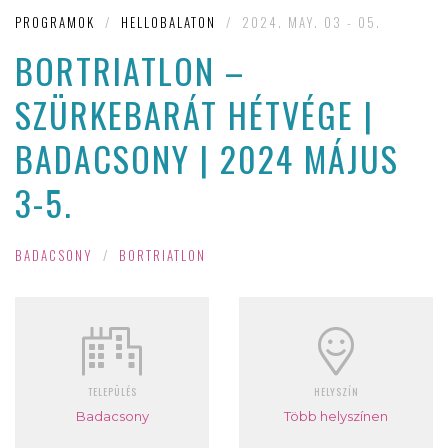
PROGRAMOK
/
HELLOBALATON
/
2024. MAY. 03 - 05.
BORTRIATLON –
SZÜRKEBARÁT HÉTVÉGE |
BADACSONY | 2024 MÁJUS
3-5.
BADACSONY
/
BORTRIATLON
TELEPÜLÉS
HELYSZÍN
Badacsony
Több helyszínen