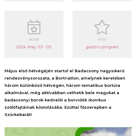
DÁTUM
TÍPUS
2024. May. 03 - 05.
gasztro program
Május első hétvégéjén startol el Badacsony nagysikerű
rendezvénysorozata, a Bortriatlon, amelynek keretében
három különböző hétvégén, három tematikus bortúra
alkalmával, még aktívabban vethetik bele magukat a
badacsonyi borok kedvelői a borvidék ikonikus
szőlőfajtáinak kóstolásába. Ezúttal főszerepben a
Szürkebarát!