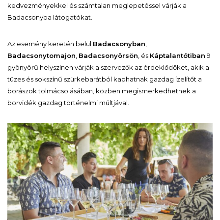
kedvezményekkel és számtalan meglepetéssel várják a
Badacsonyba látogatókat.
Az esemény keretén belül
Badacsonyban
,
Badacsonytomajon
,
Badacsonyörsön
, és
Káptalantótiban
9
gyönyörű helyszínen várják a szervezők az érdeklődőket, akik a
tüzes és sokszínű szürkebarátból kaphatnak gazdag ízelítőt a
borászok tolmácsolásában, közben megismerkedhetnek a
borvidék gazdag történelmi múltjával.