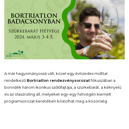
A már hagyományossá vált, közel egy évtizedes múlttal
rendelkező
Bortriatlon rendezvénysorozat
fókuszában a
borvidék három ikonikus szőlőfajtája, a szürkebarát, a kéknyelű
és az olaszrizling áll, melyeket egy-egy hétvégén kiemelt
programsorozat keretében kóstolhat meg a közönség.